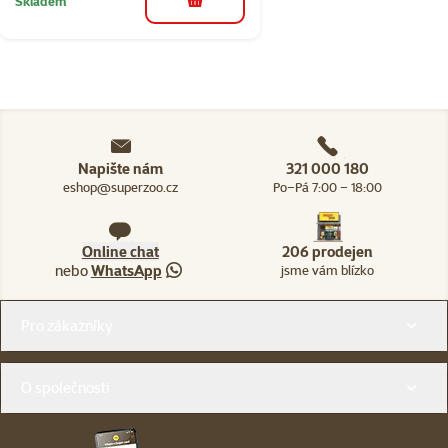
Skladem
do košíku
Napište nám
321 000 180
eshop@superzoo.cz
Po–Pá 7:00 – 18:00
Online chat
206 prodejen
nebo
WhatsApp
jsme vám blízko
Menu v patičce
Pro zákazníky
O společnosti