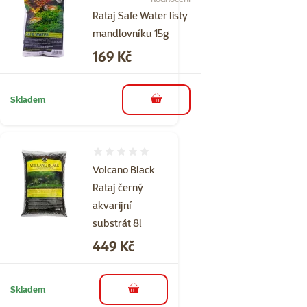
Rataj Safe Water listy
mandlovníku 15g
Cena
169 Kč
Skladem
do košíku
Hodnocení 0%
Volcano Black
Rataj černý
akvarijní
substrát 8l
Cena
449 Kč
Skladem
do košíku