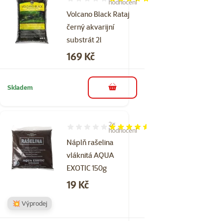
Hodnocení 100%, počet hodnocení: 1
hodnocení
Volcano Black Rataj
černý akvarijní
substrát 2l
Cena
169 Kč
Skladem
do košíku
2×
Hodnocení 90%, počet hodnocení: 2
hodnocení
Náplň rašelina
vláknitá AQUA
EXOTIC 150g
Cena
19 Kč
💥 Výprodej