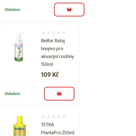
Skladem
do košíku
Hodnocení 0%
Bioflor Rataj
hnojivo pro
akvarijní rostliny
150ml
Cena
109 Kč
Skladem
do košíku
Hodnocení 0%
TETRA
PlantaPro 250ml