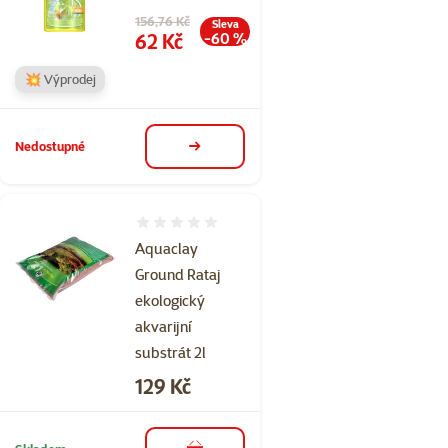
Původní cena
156,76 Kč
Sleva
Cena
62 Kč
-60 %
💥 Výprodej
Nedostupné
detail
Hodnocení 0%
Aquaclay
Ground Rataj
ekologický
akvarijní
substrát 2l
Cena
129 Kč