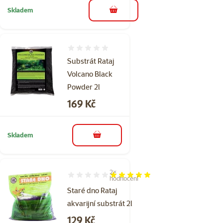
Skladem
do košíku
Hodnocení 0%
Substrát Rataj
Volcano Black
Powder 2l
Cena
169 Kč
Skladem
do košíku
2×
Hodnocení 100%, počet hodnocení: 2
hodnocení
Staré dno Rataj
akvarijní substrát 2l
Cena
129 Kč