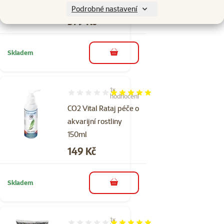
500ml
Podrobné nastavení
Cena
379 Kč
Skladem
do košíku
1×
Hodnocení 100%, počet hodnocení: 1
hodnocení
CO2 Vital Rataj péče o
akvarijní rostliny
150ml
Cena
149 Kč
Skladem
do košíku
1×