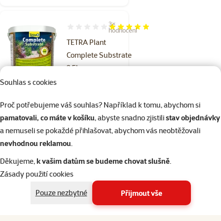
3×
Hodnocení 100%, počet hodnocení: 3
hodnocení
TETRA Plant
Complete Substrate
2,5kg
Cena
Souhlas s cookies
299 Kč
⚡Akce v
Proč potřebujeme váš souhlas? Například k tomu, abychom si
aplikaci
pamatovali, co máte v košíku
, abyste snadno zjistili
stav objednávky
a nemuseli se pokaždé přihlašovat, abychom vás neobtěžovali
nevhodnou reklamou
.
Skladem
do košíku
Děkujeme,
k vašim datům se budeme chovat slušně
.
Zásady použití cookies
1×
Hodnocení 100%, počet hodnocení: 1
hodnocení
Pouze nezbytné
Přijmout vše
CO2 Vital Rataj péče o
akvarijní rostliny