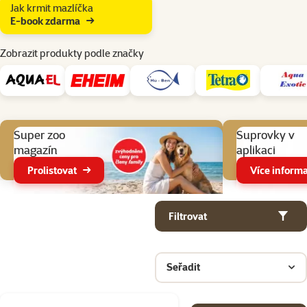
Jak krmit mazlíčka
E-book zdarma
Zobrazit produkty podle značky
Aktuální akce
Super zoo
Suprovky v
magazín
aplikaci
Prolistovat
Více informa
Parametrický filtr
Vybrané filtry
Produkty v kategorii Péče o akvarijní rostliny
Filtrovat
Seřadit