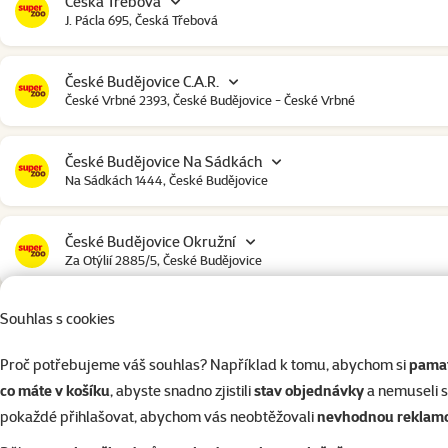
Česká Třebová
J. Pácla 695, Česká Třebová
České Budějovice C.A.R.
České Vrbné 2393, České Budějovice - České Vrbné
České Budějovice Na Sádkách
Na Sádkách 1444, České Budějovice
České Budějovice Okružní
Za Otýlií 2885/5, České Budějovice
Souhlas s cookies
České Budějovice Strakonická
Strakonická 2907, České Budějovice
Proč potřebujeme váš souhlas? Například k tomu, abychom si
pamat
co máte v košíku
, abyste snadno zjistili
stav objednávky
a nemuseli 
Český Krumlov
pokaždé přihlašovat, abychom vás neobtěžovali
nevhodnou reklam
Urbinská 238, Český Krumlov