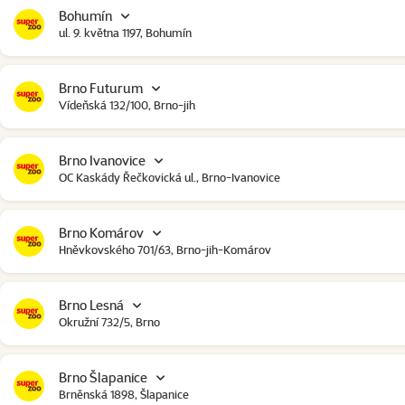
Bohumín
ul. 9. května 1197, Bohumín
Brno Futurum
Vídeňská 132/100, Brno-jih
Brno Ivanovice
OC Kaskády Řečkovická ul., Brno-Ivanovice
Brno Komárov
Hněvkovského 701/63, Brno-jih-Komárov
Brno Lesná
Okružní 732/5, Brno
Brno Šlapanice
Brněnská 1898, Šlapanice