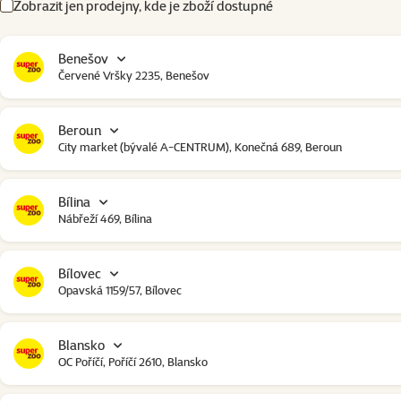
Zobrazit jen prodejny, kde je zboží dostupné
Benešov
Červené Vršky 2235, Benešov
Beroun
City market (bývalé A-CENTRUM), Konečná 689, Beroun
Bílina
Nábřeží 469, Bílina
Bílovec
Opavská 1159/57, Bílovec
Blansko
OC Poříčí, Poříčí 2610, Blansko