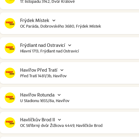
17. listopadu 3142, Dvůr Králové
Frýdek Místek
OC Paráda, Dobrovského 3680, Frýdek Místek
Frýdlant nad Ostravicí
Hlavní 1713, Frýdlant nad Ostravicí
Havířov Před Tratí
Před Tratí 1481/3b, Havířov
Havířov Rotunda
U Stadionu 1655/8a, Havířov
Havlíčkův Brod II
OC Stříbrný dvůr Žižkova 4449, Havlíčkův Brod