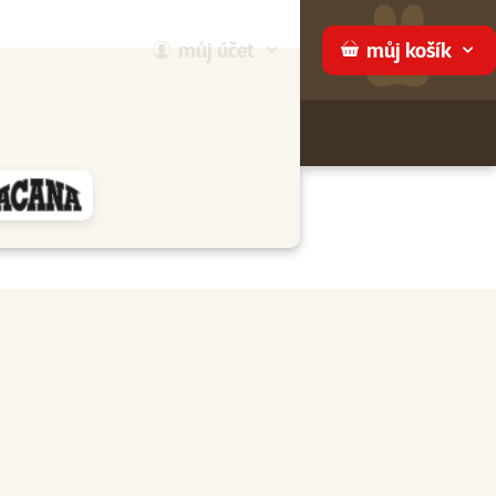
můj
účet
můj
košík
Hledej
háme