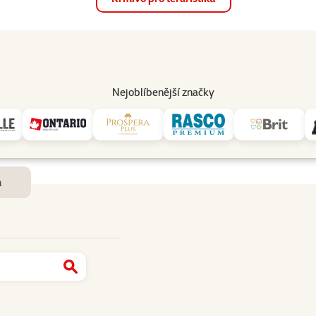
op
Akce a slevy
Prodejny
Služby
Poradna
Pomá
206
Nejoblíbenější značky
Dostupnost a doručení
m
Najít