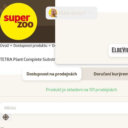
Máte dotaz?
E-sh
Úvod
Dostupnost produktu
Dostupnost produktu
TETRA Plant Complete Substrate 2,5kg
Dostupnost na prodejnách
Doručení kurýre
Dostupnost na prodejnách
Produkt je skladem na 101 prodejnách
Seřadit podle aktuální polohy