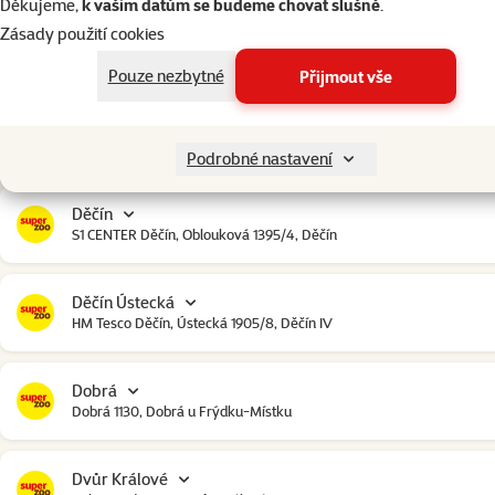
Děkujeme,
k vašim datům se budeme chovat slušně
.
Zásady použití cookies
Čestlice
Čestlice komerční zóna, U Makra 123, Čestlice
Pouze nezbytné
Přijmout vše
Dačice
Toužínská 199, Dačice
Podrobné nastavení
Děčín
S1 CENTER Děčín, Oblouková 1395/4, Děčín
Děčín Ústecká
HM Tesco Děčín, Ústecká 1905/8, Děčín IV
Dobrá
Dobrá 1130, Dobrá u Frýdku-Místku
Dvůr Králové