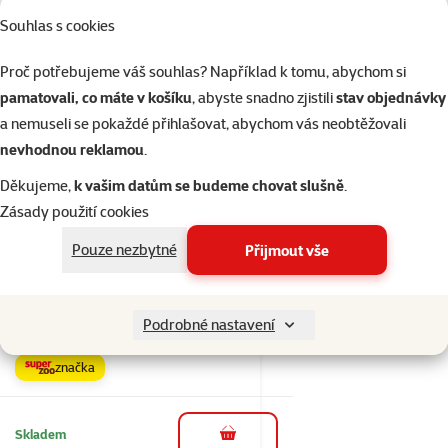
Cena
94 Kč
Souhlas s cookies
💥 Výprodej
Proč potřebujeme váš souhlas? Například k tomu, abychom si
pamatovali, co máte v košíku
, abyste snadno zjistili
stav objednávky
a nemuseli se pokaždé přihlašovat, abychom vás neobtěžovali
Skladem
do košíku
nevhodnou reklamou
.
Děkujeme,
k vašim datům se budeme chovat slušně
.
6×
Zásady použití cookies
Hodnocení 93%, počet hodnocení: 6
hodnocení
Vitaminové kapky
Pouze nezbytné
Přijmout vše
Beaphar Vit Totaal 50
ml
Cena
Podrobné nastavení
189 Kč
značka
Skladem
do košíku