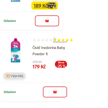
189 Kč
family
cena
Skladem
do košíku
2×
Hodnocení 100%, počet hodnocení: 2
hodnocení
Čistič Inodorina Baby
Powder 1l
Původní cena
239 Kč
Sleva
Cena
179 Kč
-25 %
💥 Výprodej
Skladem
do košíku