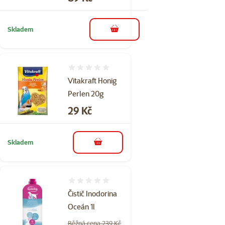
Skladem
do košíku
Hodnocení 0%
Vitakraft Honig
Perlen 20g
Cena
29 Kč
Skladem
do košíku
Hodnocení 0%
Čistič Inodorina
Oceán 1l
Běžná cena 239 Kč