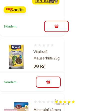
164 Kč
family
cena
značka
Skladem
do košíku
Hodnocení 0%
Vitakraft
Mauserhilfe 25g
Cena
29 Kč
Skladem
do košíku
4×
Hodnocení 95%, počet hodnocení: 4
hodnocení
Minerální kámen