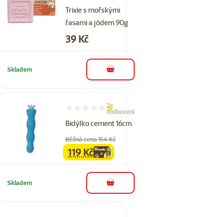
Trixie s mořskými
řasami a jódem 90g
Cena
39 Kč
Skladem
do košíku
2×
Hodnocení 20%, počet hodnocení: 2
hodnocení
Bidýlko cement 16cm
Běžná cena 154 Kč
119 Kč
family
cena
Skladem
do košíku