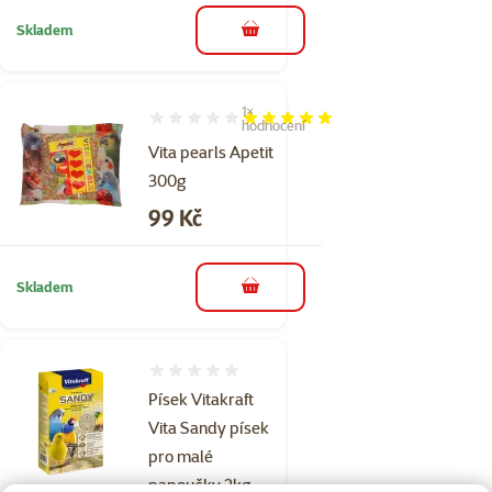
Skladem
do košíku
1×
Hodnocení 100%, počet hodnocení: 1
hodnocení
Vita pearls Apetit
300g
Cena
99 Kč
Skladem
do košíku
Hodnocení 0%
Písek Vitakraft
Vita Sandy písek
pro malé
papoušky 2kg