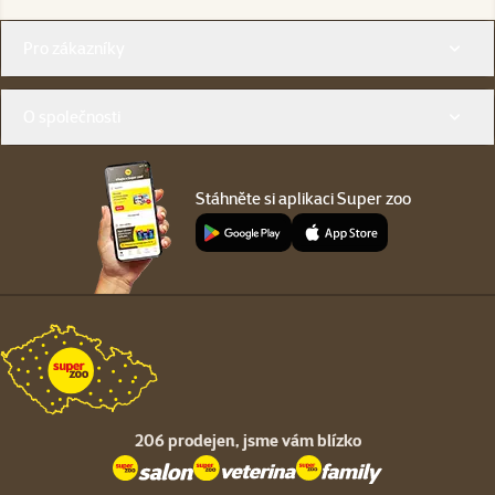
Menu v patičce
Pro zákazníky
O společnosti
Stáhněte si aplikaci Super zoo
206 prodejen,
jsme vám blízko