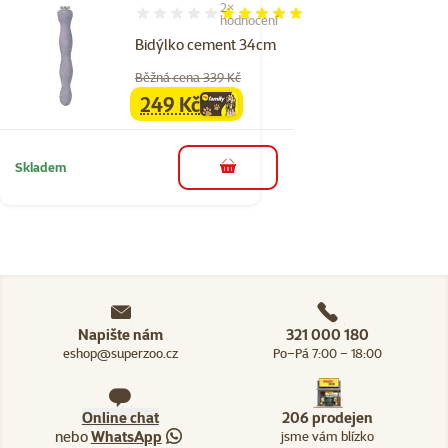
2×
Hodnocení 100%, počet hodnocení: 2
hodnocení
Bidýlko cement 34cm
Běžná cena 339 Kč
249 Kč
family
cena
Skladem
do košíku
Napište nám
321 000 180
eshop@superzoo.cz
Po–Pá 7:00 – 18:00
Online chat
206 prodejen
nebo
WhatsApp
jsme vám blízko