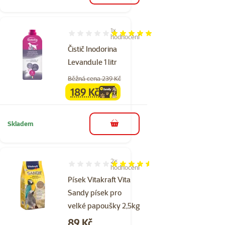
1×
Hodnocení 100%, počet hodnocení: 1
hodnocení
Čistič Inodorina
Levandule 1 litr
Běžná cena 239 Kč
189 Kč
family
cena
Skladem
do košíku
2×
Hodnocení 90%, počet hodnocení: 2
hodnocení
Písek Vitakraft Vita
Sandy písek pro
velké papoušky 2,5kg
Cena
89 Kč