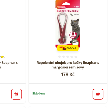
značka
cení
í 80%, počet hodnocení: 1
Hodnocení 0%
y Beaphar s
Repelentní obojek pro kočky Beaphar s
í
margosou semišový
Cena
179 Kč
Skladem
do košíku
do koš