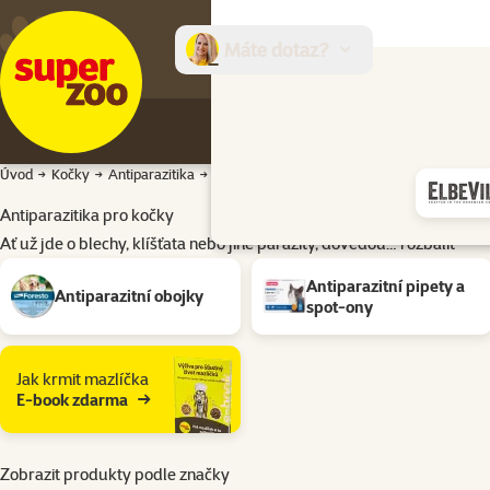
Máte dotaz?
E-sh
Úvod
Kočky
Antiparazitika
Antiparazitika pro kočky
Antiparazitika pro kočky
Ať už jde o blechy, klíšťata nebo jiné parazity, dovedou…
rozbalit
Podkategorie
Antiparazitní pipety a
Antiparazitní obojky
spot-ony
Jak krmit mazlíčka
E-book zdarma
Zobrazit produkty podle značky