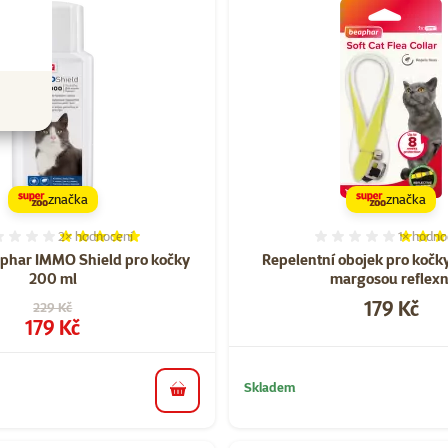
značka
značka
2×
hodnocení
1×
hodno
Hodnocení 100%, počet hodnocení: 2
Hodnocen
har IMMO Shield pro kočky
Repelentní obojek pro kočk
200 ml
margosou reflexn
Cena
179 Kč
Původní cena
229 Kč
Cena
179 Kč
Skladem
do košíku