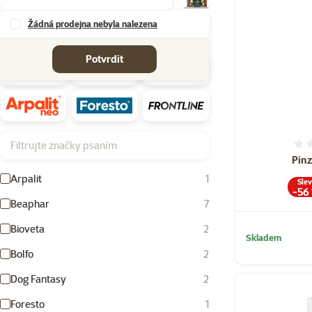
Žádná prodejna nebyla nalezena
Značky
Potvrdit
Filtrujte značky psaním
Pinz
Arpalit
1
Sle
-56
Beaphar
7
Bioveta
2
Skladem
Bolfo
2
Dog Fantasy
2
Foresto
1