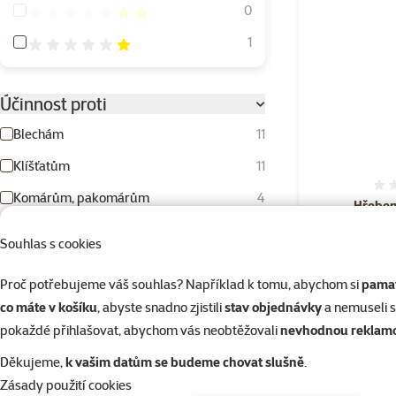
Hodnocení 40%
0
Hodnocení 20%
1
Účinnost proti
Blechám
11
Klíšťatům
11
Komárům, pakomárům
4
Hřeben
Všenkám
5
Souhlas s cookies
Typ antiparazitika
Proč potřebujeme váš souhlas? Například k tomu, abychom si
pamat
co máte v košíku
, abyste snadno zjistili
stav objednávky
a nemuseli 
Hubící
8
Skladem
pokaždé přihlašovat, abychom vás neobtěžovali
nevhodnou reklam
Repelentní
6
Děkujeme,
k vašim datům se budeme chovat slušně
.
Zásady použití cookies
Stáří kočky