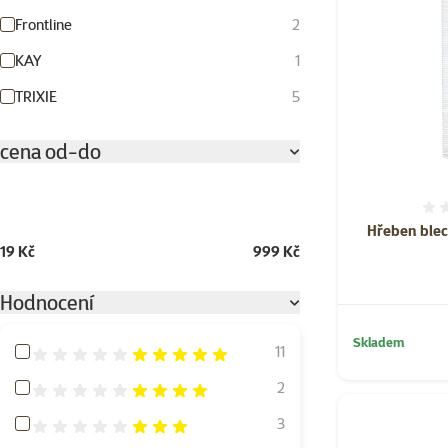
Frontline
2
KAY
1
TRIXIE
5
cena od-do
Hřeben blec
19 Kč
999 Kč
Hodnocení
Skladem
Hodnocení 100%
11
Hodnocení 80%
2
Hodnocení 60%
3