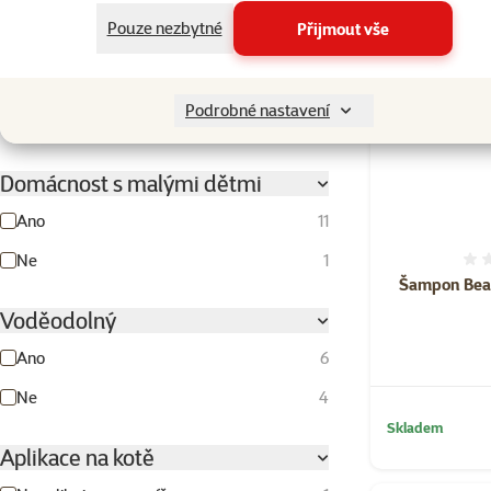
👍 TOP cena
Pouze nezbytné
Přijmout vše
☀️Léto
Kotě
Dospělá
Starší kočka
Podrobné nastavení
kočka
Domácnost s malými dětmi
Ano
11
Ne
1
Šampon Beap
Voděodolný
Ano
6
Ne
4
Skladem
Aplikace na kotě