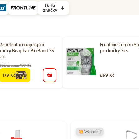
Další
značky
Repelentní obojek pro
Frontline Combo S
kočky Beaphar Bio Band 35
pro kočky 3ks
cm
Běžná cena 199 Kč
179 Kč
699 Kč
family
cena
do košíku
orii Antiparazitika pro kočky
💥 Výprodej