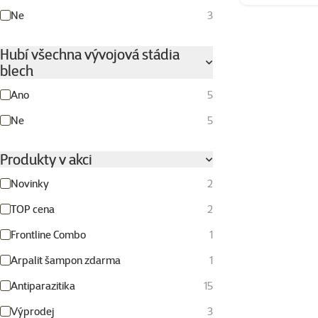
Ne
3
Hubí všechna vývojová stádia
blech
Ano
5
Ne
5
Produkty v akci
Novinky
2
TOP cena
2
Frontline Combo
1
Arpalit šampon zdarma
1
Antiparazitika
15
Výprodej
3