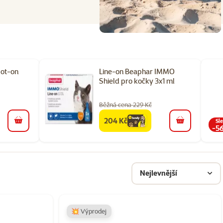
pot-on
Line-on Beaphar IMMO
Shield pro kočky 3x1 ml
Běžná cena 229 Kč
204 Kč
Sl
family
cena
do košíku
do košíku
-5
Nejlevnější
💥 Výprodej