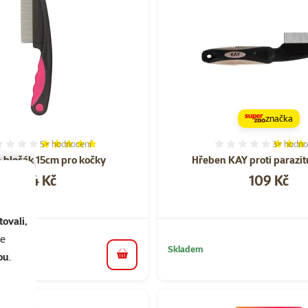
značka
5×
hodnocení
3×
hodno
Hodnocení 96%, počet hodnocení: 5
Hodnocen
 blešák 15cm pro kočky
Hřeben KAY proti parazi
Cena
Cena
104 Kč
109 Kč
ovali,
se
Skladem
ou
.
do košíku