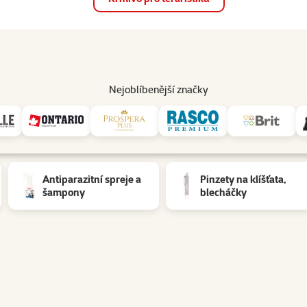
op
Akce a slevy
Prodejny
Služby
Poradna
Pomá
206
Nejoblíbenější značky
Antiparazitní spreje a
Pinzety na klíšťata,
šampony
blecháčky