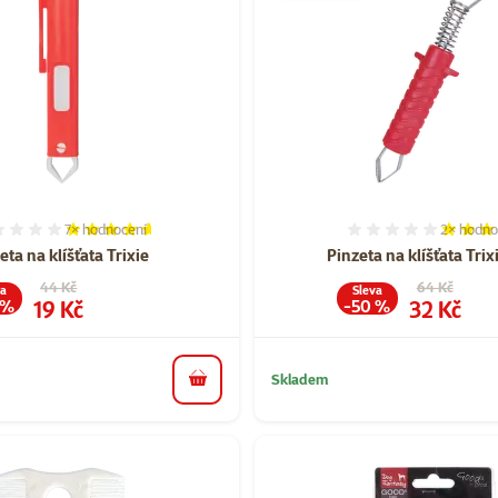
7×
hodnocení
2×
hodno
Hodnocení 91%, počet hodnocení: 7
Hodnocen
eta na klíšťata Trixie
Pinzeta na klíšťata Tri
Původní cena
Původní cen
44 Kč
64 Kč
va
Sleva
Cena
Cena
19 Kč
32 Kč
 %
-50 %
Skladem
do košíku