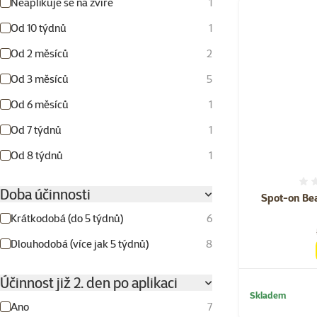
Neaplikuje se na zvíře
1
Od 10 týdnů
1
Od 2 měsíců
2
Od 3 měsíců
5
Od 6 měsíců
1
Od 7 týdnů
1
Od 8 týdnů
1
Doba účinnosti
Spot-on Be
Krátkodobá (do 5 týdnů)
6
Dlouhodobá (více jak 5 týdnů)
8
Účinnost již 2. den po aplikaci
Skladem
Ano
7