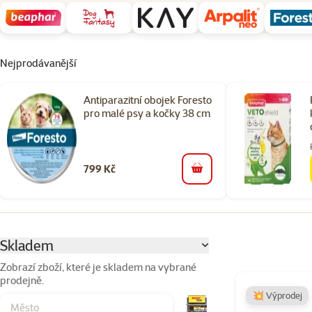
Nejprodávanější
Antiparazitní obojek Foresto
pro malé psy a kočky 38 cm
799 Kč
do košíku
Parametrický filtr
Vybrané filtry
Skladem
Zobrazí zboží, které je skladem na vybrané
prodejně.
Produkty v kateg
💥 Výprodej