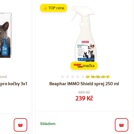
👍 TOP cena
značka
cení
4×
hodnocení
í 64%, počet hodnocení: 9
Hodnocení 95%, počet ho
pro kočky 3x1
Beaphar IMMO Shield sprej 250 ml
Původní cena
389 Kč
Cena
239 Kč
Skladem
do koš
do košíku