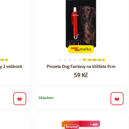
značka
cení
9×
hodnocení
í 100%, počet hodnocení: 4
Hodnocení 93%, počet hod
 2 velikosti
Pinzeta Dog Fantasy na klíšťata 9cm
Cena
59 Kč
Skladem
do košíku
do koš