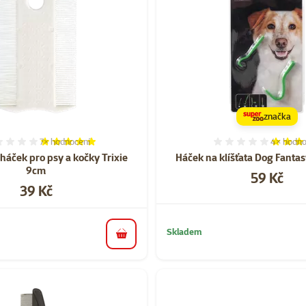
značka
7×
hodnocení
4×
hodno
Hodnocení 100%, počet hodnocení: 7
Hodnocen
háček pro psy a kočky Trixie
Háček na klíšťata Dog Fantasy
9cm
Cena
59 Kč
Cena
39 Kč
Skladem
do košíku