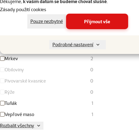
Děkujeme,
k vašim datům se budeme chovat slušně
.
Kukuřice
0
Zásady použití cookies
Kuřecí maso
5
Pouze nezbytné
Přijmout vše
Losos
1
Minerály
0
Podrobné nastavení
Mořské ryby
0
Mrkev
2
Obiloviny
0
Pivovarské kvasnice
0
Rýže
0
Tuňák
1
Vepřové maso
1
Rozbalit všechny