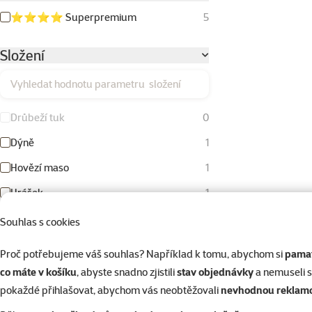
⭐⭐⭐⭐ Superpremium
5
Složení
Vyhledat hodnotu parametru složení
Drůbeží tuk
0
Dýně
1
Hovězí maso
1
Hrášek
1
Jehněčí maso
1
Souhlas s cookies
Kachní maso
1
Proč potřebujeme váš souhlas? Například k tomu, abychom si
pamat
Králík
0
co máte v košíku
, abyste snadno zjistili
stav objednávky
a nemuseli 
pokaždé přihlašovat, abychom vás neobtěžovali
nevhodnou reklam
Krůtí a krocaní maso
0