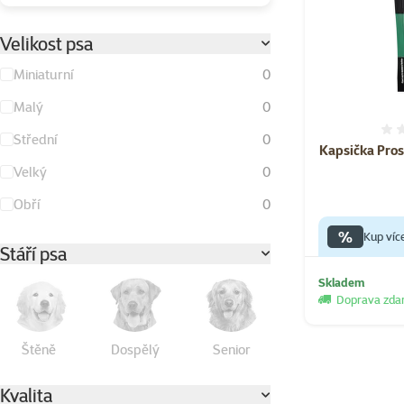
Velikost psa
Miniaturní
0
Malý
0
Střední
0
Kapsička Pros
Velký
0
Obří
0
%
Kup víc
Stáří psa
Skladem
Doprava zd
Štěně
Dospělý
Senior
Kvalita