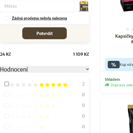
Žádná prodejna nebyla nalezena
cena od-do
Potvrdit
Kapsičky
24 Kč
1 109 Kč
%
Kup víc
Hodnocení
Skladem
Hodnocení 100%
2
Doprava zd
Hodnocení 80%
0
Hodnocení 60%
0
Hodnocení 40%
0
Hodnocení 20%
0