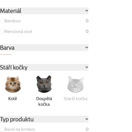
Materiál
Bambus
0
Nerezová ocel
0
Barva
Černá
Stáří kočky
Kotě
Dospělá
Starší kočka
kočka
Typ produktu
Barel na krmivo
0