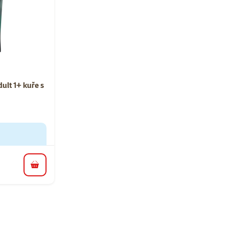
ní 0%
ult 1+ kuře s
do košíku