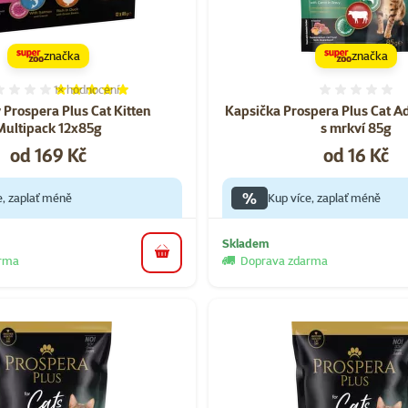
značka
značka
1×
hodnocení
Hodnocení 100%, počet hodnocení: 1
Hodnoce
 Prospera Plus Cat Kitten
Kapsička Prospera Plus Cat Ad
Multipack 12x85g
s mrkví 85g
Cena
Cena
od 169 Kč
od 16 Kč
%
e, zaplať méně
Kup více, zaplať méně
Skladem
do košíku
arma
Doprava zdarma