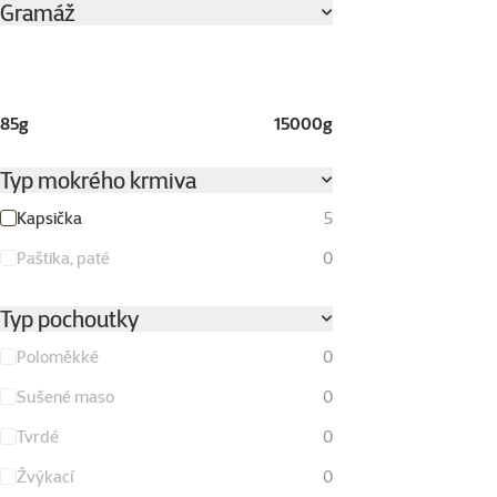
Gramáž
85g
15000g
Typ mokrého krmiva
Kapsička
5
Paštika, paté
0
Typ pochoutky
Poloměkké
0
Sušené maso
0
Tvrdé
0
Žvýkací
0