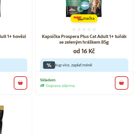
značka
ní 0%
Hodnocení 0%
ult 1+ hovězí
Kapsička Prospera Plus Cat Adult 1+ tuňák
se zeleným hráškem 85g
Cena
od 16 Kč
%
Kup více, zaplať méně
Skladem
do košíku
do koš
Doprava zdarma