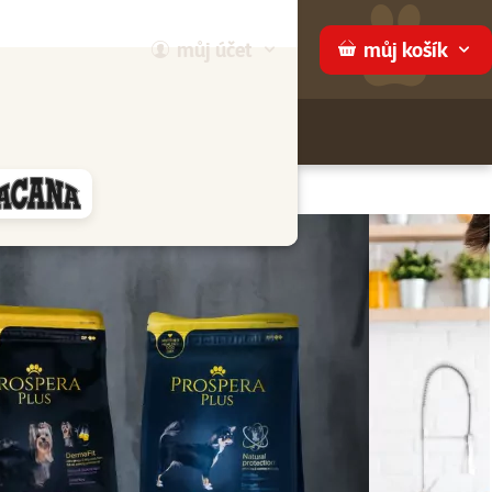
můj
účet
můj
košík
Hledej
háme