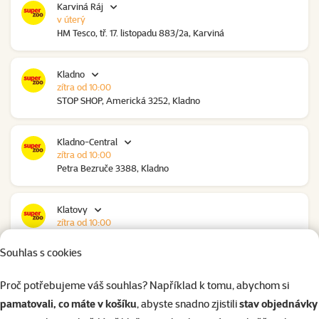
Karviná Ráj
v úterý
HM Tesco, tř. 17. listopadu 883/2a, Karviná
Kladno
zítra od 10:00
STOP SHOP, Americká 3252, Kladno
Kladno-Central
zítra od 10:00
Petra Bezruče 3388, Kladno
Klatovy
zítra od 10:00
NC Škodovka, Domažlická 948, Klatovy
Souhlas s cookies
Kolín
Proč potřebujeme váš souhlas? Například k tomu, abychom si
zítra od 09:00
pamatovali, co máte v košíku
, abyste snadno zjistili
stav objednávky
Polepská 979, Kolín