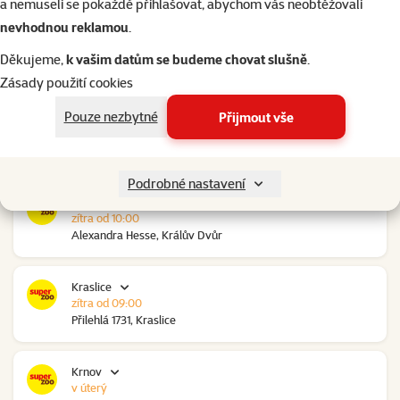
a nemuseli se pokaždé přihlašovat, abychom vás neobtěžovali
nevhodnou reklamou
.
Kolín Ovčáry
zítra od 10:00
Děkujeme,
k vašim datům se budeme chovat slušně
.
Ovčáry 304, Ovčáry
Zásady použití cookies
Pouze nezbytné
Přijmout vše
Kozomín
zítra od 10:00
RP Kozomín č.p. 508, Kozomín
Podrobné nastavení
Králův Dvůr
zítra od 10:00
Alexandra Hesse, Králův Dvůr
Kraslice
zítra od 09:00
Přilehlá 1731, Kraslice
Krnov
v úterý