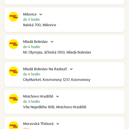
Milovice
do 3 hodin
Italská 700, Milovice
Mladá Boleslav
do 4 hodin
NC Olympia, Jičínská 1350, Mladá Boleslav
Mladá Boleslav Na Radouči
do 4 hodin
CityMarket, Kosmonosy 1237, Kosmonosy
Mnichovo Hradiště
do 3 hodin
Víta Nejedlého 1618, Mnichovo Hradiště
Moravská Třebová
zítra