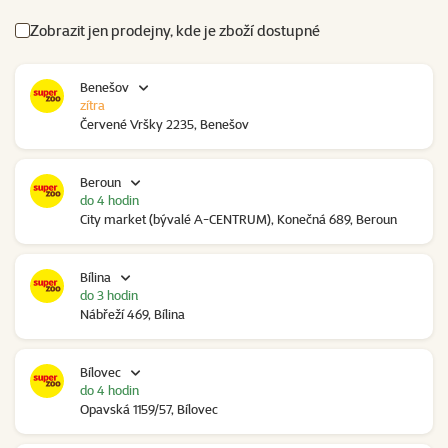
Zobrazit jen prodejny, kde je zboží dostupné
Benešov
zítra
Červené Vršky 2235, Benešov
Beroun
do 4 hodin
City market (bývalé A-CENTRUM), Konečná 689, Beroun
Bílina
do 3 hodin
Nábřeží 469, Bílina
Bílovec
do 4 hodin
Opavská 1159/57, Bílovec