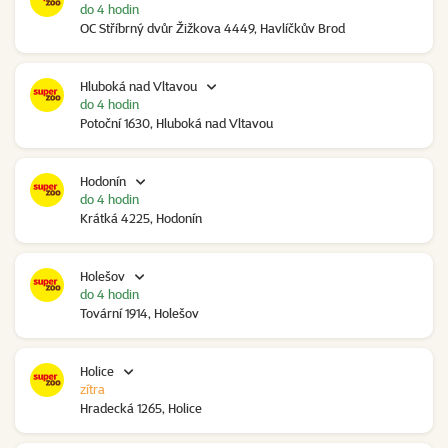
do 4 hodin
OC Stříbrný dvůr Žižkova 4449, Havlíčkův Brod
Hluboká nad Vltavou
do 4 hodin
Potoční 1630, Hluboká nad Vltavou
Hodonín
do 4 hodin
Krátká 4225, Hodonín
Holešov
do 4 hodin
Tovární 1914, Holešov
Holice
zítra
Hradecká 1265, Holice