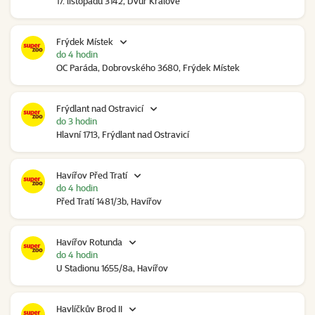
17. listopadu 3142, Dvůr Králové
Frýdek Místek
do 4 hodin
OC Paráda, Dobrovského 3680, Frýdek Místek
Frýdlant nad Ostravicí
do 3 hodin
Hlavní 1713, Frýdlant nad Ostravicí
Havířov Před Tratí
do 4 hodin
Před Tratí 1481/3b, Havířov
Havířov Rotunda
do 4 hodin
U Stadionu 1655/8a, Havířov
Havlíčkův Brod II