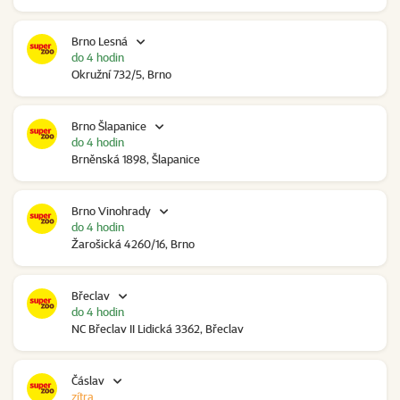
Brno Lesná
do 4 hodin
Okružní 732/5, Brno
Brno Šlapanice
do 4 hodin
Brněnská 1898, Šlapanice
Brno Vinohrady
do 4 hodin
Žarošická 4260/16, Brno
Břeclav
do 4 hodin
NC Břeclav II Lidická 3362, Břeclav
Čáslav
zítra