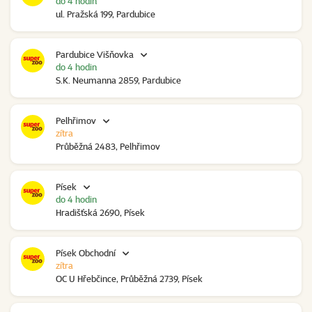
do 4 hodin
ul. Pražská 199, Pardubice
Pardubice Višňovka
do 4 hodin
S.K. Neumanna 2859, Pardubice
Pelhřimov
zítra
Průběžná 2483, Pelhřimov
Písek
do 4 hodin
Hradišťská 2690, Písek
Písek Obchodní
zítra
OC U Hřebčince, Průběžná 2739, Písek