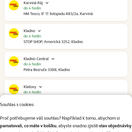
Karviná Ráj
do 4 hodin
HM Tesco, tř. 17. listopadu 883/2a, Karviná
Kladno
do 4 hodin
STOP SHOP, Americká 3252, Kladno
Kladno-Central
do 4 hodin
Petra Bezruče 3388, Kladno
Klatovy
do 4 hodin
NC Škodovka, Domažlická 948, Klatovy
Souhlas s cookies
Kolín
Proč potřebujeme váš souhlas? Například k tomu, abychom si
do 3 hodin
pamatovali, co máte v košíku
, abyste snadno zjistili
stav objednávky
Polepská 979, Kolín