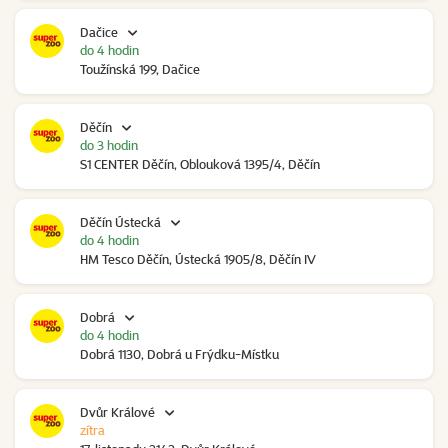
Dačice
do 4 hodin
Toužínská 199, Dačice
Děčín
do 3 hodin
S1 CENTER Děčín, Oblouková 1395/4, Děčín
Děčín Ústecká
do 4 hodin
HM Tesco Děčín, Ústecká 1905/8, Děčín IV
Dobrá
do 4 hodin
Dobrá 1130, Dobrá u Frýdku-Místku
Dvůr Králové
zítra