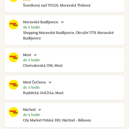
Švestkový sad 1703/6, Moravská Třebová
Moravské Budějovice
do 4 hodin
Shopping Moravské Budějovice, Okružní 1779, Moravské
Budějovice
Most
do 3 hodin
Chomutovská 1316, Most
Most Čechova
do 3 hodin
Rudolická 3487/4a, Most
Náchod
do 4 hodin
City Market Polská 390, Náchod - Běloves