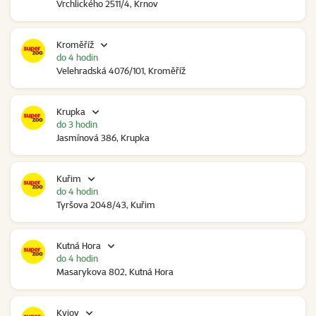
Vrchlického 2511/4, Krnov
Kroměříž
do 4 hodin
Velehradská 4076/101, Kroměříž
Krupka
do 3 hodin
Jasmínová 386, Krupka
Kuřim
do 4 hodin
Tyršova 2048/43, Kuřim
Kutná Hora
do 4 hodin
Masarykova 802, Kutná Hora
Kyjov