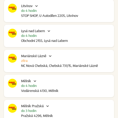
Litvínov
do 4 hodin
STOP SHOP, U Autodílen 2205, Litvínov
Lysá nad Labem
do 4 hodin
Obchodní 2155, Lysá nad Labem
Mariánské Lázně
zítra
NC Nová Chebská, Chebská 731/15, Mariánské Lázně
Mělník
do 4 hodin
Vodárenská 4130, Mělník
Mělník Pražská
do 3 hodin
Pražská 4296, Mělník