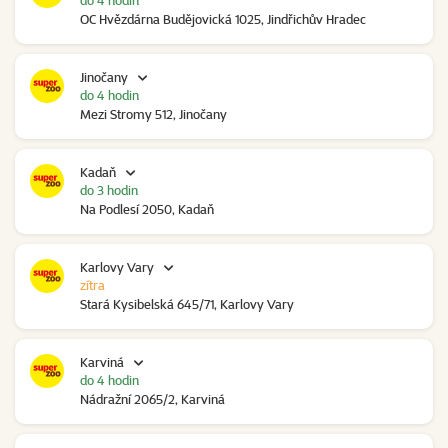
do 4 hodin
OC Hvězdárna Budějovická 1025, Jindřichův Hradec
Jinočany
do 4 hodin
Mezi Stromy 512, Jinočany
Kadaň
do 3 hodin
Na Podlesí 2050, Kadaň
Karlovy Vary
zítra
Stará Kysibelská 645/71, Karlovy Vary
Karviná
do 4 hodin
Nádražní 2065/2, Karviná