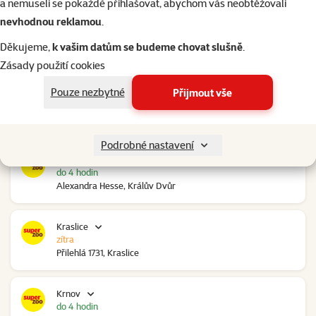
a nemuseli se pokaždé přihlašovat, abychom vás neobtěžovali
nevhodnou reklamou
.
Kolín Ovčáry
do 4 hodin
Děkujeme,
k vašim datům se budeme chovat slušně
.
Ovčáry 304, Ovčáry
Zásady použití cookies
Pouze nezbytné
Přijmout vše
Kozomín
do 4 hodin
RP Kozomín č.p. 508, Kozomín
Podrobné nastavení
Králův Dvůr
do 4 hodin
Alexandra Hesse, Králův Dvůr
Kraslice
zítra
Přilehlá 1731, Kraslice
Krnov
do 4 hodin