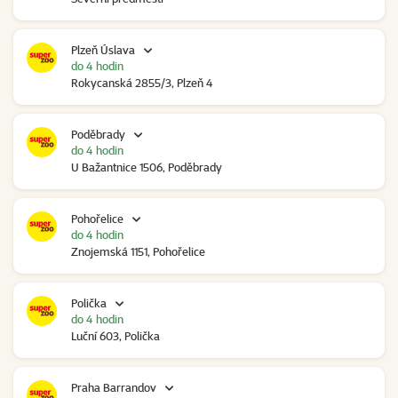
Plzeň Úslava
do 4 hodin
Rokycanská 2855/3, Plzeň 4
Poděbrady
do 4 hodin
U Bažantnice 1506, Poděbrady
Pohořelice
do 4 hodin
Znojemská 1151, Pohořelice
Polička
do 4 hodin
Luční 603, Polička
Praha Barrandov