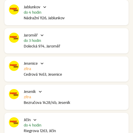
Jablunkov
do 4 hodin
Nádražní 1126, Jablunkov
Jaroměř
do 3 hodin
Dolecká 974, Jaroměř
Jesenice
zítra
Cedrová 1463, Jesenice
Jeseník
zítra
Bezručova 1428/4b, Jeseník
Jičín
do 4 hodin
Riegrova 1263, Jičín