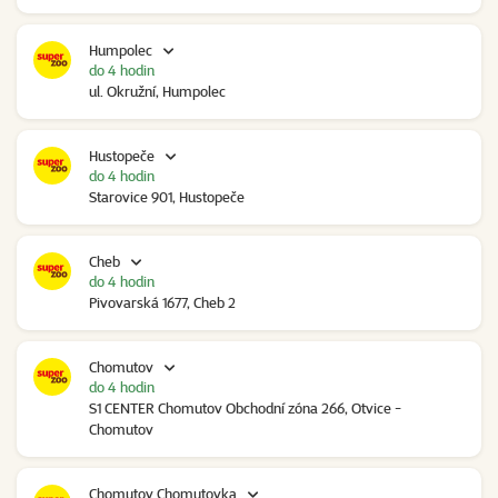
Humpolec
do 4 hodin
ul. Okružní, Humpolec
Hustopeče
do 4 hodin
Starovice 901, Hustopeče
Cheb
do 4 hodin
Pivovarská 1677, Cheb 2
Chomutov
do 4 hodin
S1 CENTER Chomutov Obchodní zóna 266, Otvice -
Chomutov
Chomutov Chomutovka