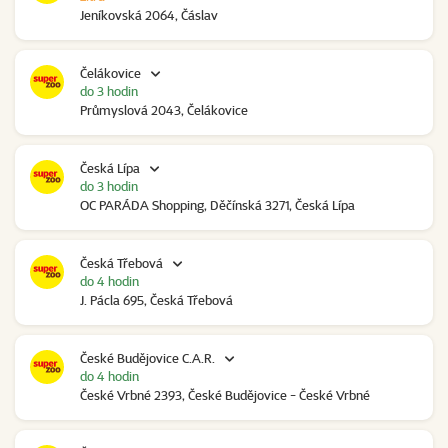
Jeníkovská 2064, Čáslav
Čelákovice
do 3 hodin
Průmyslová 2043, Čelákovice
Česká Lípa
do 3 hodin
OC PARÁDA Shopping, Děčínská 3271, Česká Lípa
Česká Třebová
do 4 hodin
J. Pácla 695, Česká Třebová
České Budějovice C.A.R.
do 4 hodin
České Vrbné 2393, České Budějovice - České Vrbné