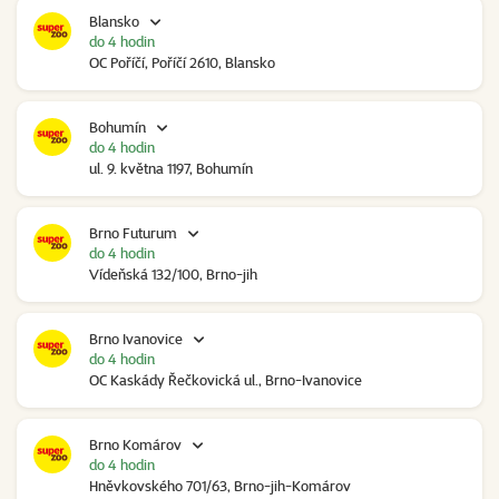
Blansko
do 4 hodin
OC Poříčí, Poříčí 2610, Blansko
Bohumín
do 4 hodin
ul. 9. května 1197, Bohumín
Brno Futurum
do 4 hodin
Vídeňská 132/100, Brno-jih
Brno Ivanovice
do 4 hodin
OC Kaskády Řečkovická ul., Brno-Ivanovice
Brno Komárov
do 4 hodin
Hněvkovského 701/63, Brno-jih-Komárov