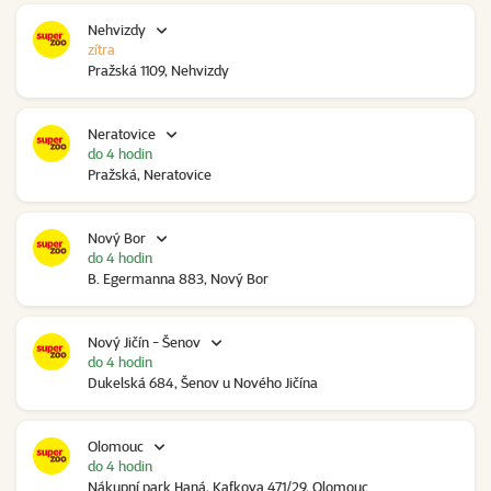
Nehvizdy
zítra
Pražská 1109, Nehvizdy
Neratovice
do 4 hodin
Pražská, Neratovice
Nový Bor
do 4 hodin
B. Egermanna 883, Nový Bor
Nový Jičín - Šenov
do 4 hodin
Dukelská 684, Šenov u Nového Jičína
Olomouc
do 4 hodin
Nákupní park Haná, Kafkova 471/29, Olomouc