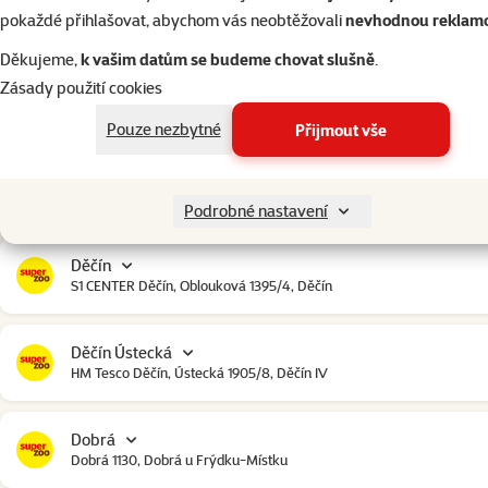
Český Krumlov
pokaždé přihlašovat, abychom vás neobtěžovali
nevhodnou reklam
Urbinská 238, Český Krumlov
Děkujeme,
k vašim datům se budeme chovat slušně
.
Zásady použití cookies
Čestlice
Čestlice komerční zóna, U Makra 123, Čestlice
Pouze nezbytné
Přijmout vše
Dačice
Toužínská 199, Dačice
Podrobné nastavení
Děčín
S1 CENTER Děčín, Oblouková 1395/4, Děčín
Děčín Ústecká
HM Tesco Děčín, Ústecká 1905/8, Děčín IV
Dobrá
Dobrá 1130, Dobrá u Frýdku-Místku