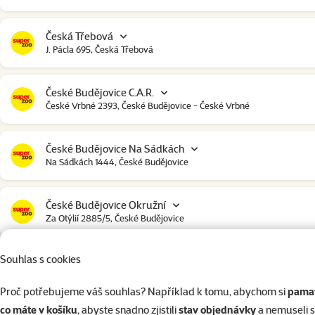
Česká Třebová
J. Pácla 695, Česká Třebová
České Budějovice C.A.R.
České Vrbné 2393, České Budějovice - České Vrbné
České Budějovice Na Sádkách
Na Sádkách 1444, České Budějovice
České Budějovice Okružní
Za Otýlií 2885/5, České Budějovice
Souhlas s cookies
České Budějovice Strakonická
Strakonická 2907, České Budějovice
Proč potřebujeme váš souhlas? Například k tomu, abychom si
pamat
co máte v košíku
, abyste snadno zjistili
stav objednávky
a nemuseli 