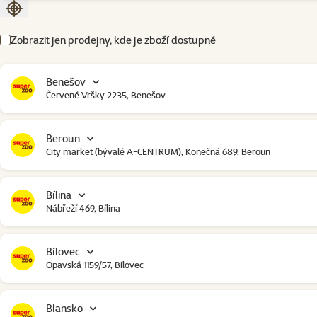
Seřadit podle aktuální polohy
Zobrazit jen prodejny, kde je zboží dostupné
Benešov
Červené Vršky 2235, Benešov
Beroun
City market (bývalé A-CENTRUM), Konečná 689, Beroun
Bílina
Nábřeží 469, Bílina
Bílovec
Opavská 1159/57, Bílovec
Blansko