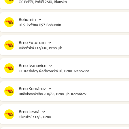
OC Poříčí, Poříčí 2610, Blansko
Bohumín
ul. 9. května 1197, Bohumín
Brno Futurum
Vídeňská 132/100, Brno-jih
Brno Ivanovice
OC Kaskády Řečkovická ul., Brno-Ivanovice
Brno Komárov
Hněvkovského 701/63, Brno-jih-Komárov
Brno Lesná
Okružní 732/5, Brno