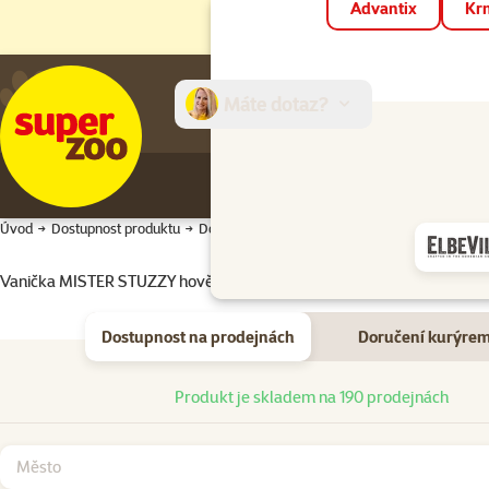
Advantix
Krm
Máte dotaz?
E-sh
Úvod
Dostupnost produktu
Dostupnost produktu
Vanička MISTER STUZZY hovězí 100g
Dostupnost na prodejnách
Doručení kurýre
Dostupnost na prodejnách
Produkt je skladem na 190 prodejnách