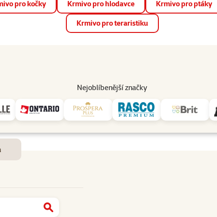
ivo pro kočky
Krmivo pro hlodavce
Krmivo pro ptáky
📱 Stáhněte si novou aplikaci Super zoo.
Více informací
Krmivo pro teraristiku
op
Akce a slevy
Prodejny
Služby
Poradna
Pomá
206
Nejoblíbenější značky
Dostupnost a doručení
m
Najít