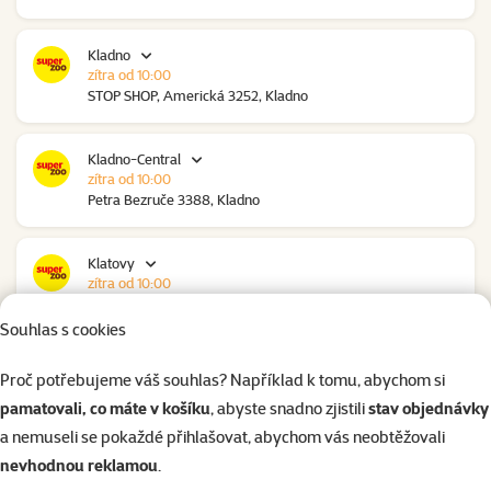
Kladno
zítra od 10:00
STOP SHOP, Americká 3252, Kladno
Kladno-Central
zítra od 10:00
Petra Bezruče 3388, Kladno
Klatovy
zítra od 10:00
NC Škodovka, Domažlická 948, Klatovy
Souhlas s cookies
Kolín
Proč potřebujeme váš souhlas? Například k tomu, abychom si
zítra od 09:00
pamatovali, co máte v košíku
, abyste snadno zjistili
stav objednávky
Polepská 979, Kolín
a nemuseli se pokaždé přihlašovat, abychom vás neobtěžovali
nevhodnou reklamou
.
Kolín Ovčáry