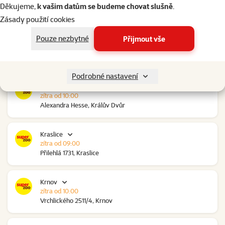
zítra od 10:00
Děkujeme,
k vašim datům se budeme chovat slušně
.
Ovčáry 304, Ovčáry
Zásady použití cookies
Pouze nezbytné
Přijmout vše
Kozomín
zítra od 10:00
RP Kozomín č.p. 508, Kozomín
Podrobné nastavení
Králův Dvůr
zítra od 10:00
Alexandra Hesse, Králův Dvůr
Kraslice
zítra od 09:00
Přilehlá 1731, Kraslice
Krnov
zítra od 10:00
Vrchlického 2511/4, Krnov