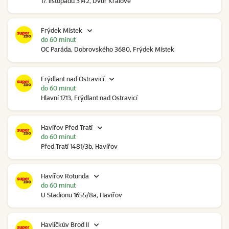
17. listopadu 3142, Dvůr Králové
Frýdek Místek
do 60 minut
OC Paráda, Dobrovského 3680, Frýdek Místek
Frýdlant nad Ostravicí
do 60 minut
Hlavní 1713, Frýdlant nad Ostravicí
Havířov Před Tratí
do 60 minut
Před Tratí 1481/3b, Havířov
Havířov Rotunda
do 60 minut
U Stadionu 1655/8a, Havířov
Havlíčkův Brod II