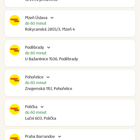
Plzeň Úslava
do 60 minut
Rokycanská 2855/3, Plzeň 4
Poděbrady
do 60 minut
U Bažantnice 1506, Poděbrady
Pohořelice
do 60 minut
Znojemská 1151, Pohořelice
Polička
do 60 minut
Luční 603, Polička
Praha Barrandov