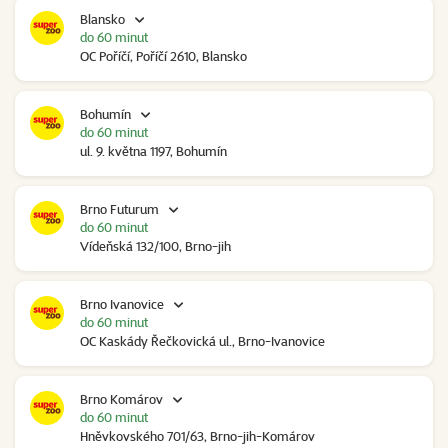
Blansko
do 60 minut
OC Poříčí, Poříčí 2610, Blansko
Bohumín
do 60 minut
ul. 9. května 1197, Bohumín
Brno Futurum
do 60 minut
Vídeňská 132/100, Brno-jih
Brno Ivanovice
do 60 minut
OC Kaskády Řečkovická ul., Brno-Ivanovice
Brno Komárov
do 60 minut
Hněvkovského 701/63, Brno-jih-Komárov