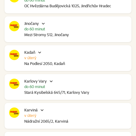
do 60 minut
OC Hvězdárna Budějovická 1025, Jindřichův Hradec
Jinočany
do 60 minut
Mezi Stromy 512, Jinočany
Kadaň
v úterý
Na Podlesí 2050, Kadaň
Karlovy Vary
do 60 minut
Stará Kysibelská 645/71, Karlovy Vary
Karviná
v úterý
Nádražní 2065/2, Karviná