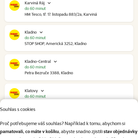
Karviná Ráj
do 60 minut
HM Tesco, tř. 17. listopadu 883/2a, Karviná
Kladno
do 60 minut
STOP SHOP, Americká 3252, Kladno
Kladno-Central
do 60 minut
Petra Bezruče 3388, Kladno
Klatovy
do 60 minut
NC Škodovka, Domažlická 948, Klatovy
Souhlas s cookies
Kolín
Proč potřebujeme váš souhlas? Například k tomu, abychom si
do 60 minut
pamatovali, co máte v košíku
, abyste snadno zjistili
stav objednávky
Polepská 979, Kolín