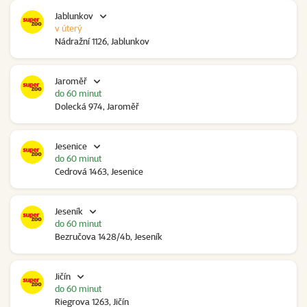
Jablunkov
v úterý
Nádražní 1126, Jablunkov
Jaroměř
do 60 minut
Dolecká 974, Jaroměř
Jesenice
do 60 minut
Cedrová 1463, Jesenice
Jeseník
do 60 minut
Bezručova 1428/4b, Jeseník
Jičín
do 60 minut
Riegrova 1263, Jičín