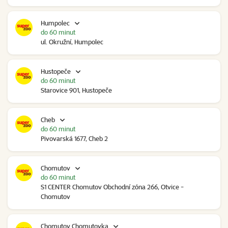
Humpolec
do 60 minut
ul. Okružní, Humpolec
Hustopeče
do 60 minut
Starovice 901, Hustopeče
Cheb
do 60 minut
Pivovarská 1677, Cheb 2
Chomutov
do 60 minut
S1 CENTER Chomutov Obchodní zóna 266, Otvice -
Chomutov
Chomutov Chomutovka