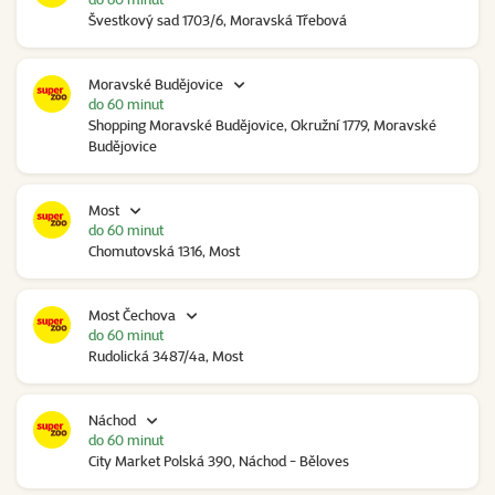
Švestkový sad 1703/6, Moravská Třebová
Moravské Budějovice
do 60 minut
Shopping Moravské Budějovice, Okružní 1779, Moravské
Budějovice
Most
do 60 minut
Chomutovská 1316, Most
Most Čechova
do 60 minut
Rudolická 3487/4a, Most
Náchod
do 60 minut
City Market Polská 390, Náchod - Běloves