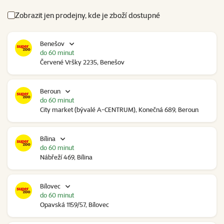
Zobrazit jen prodejny, kde je zboží dostupné
Benešov
do 60 minut
Červené Vršky 2235, Benešov
Beroun
do 60 minut
City market (bývalé A-CENTRUM), Konečná 689, Beroun
Bílina
do 60 minut
Nábřeží 469, Bílina
Bílovec
do 60 minut
Opavská 1159/57, Bílovec