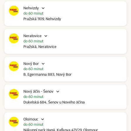
Nehvizdy
do 60 minut
Pražská 1109, Nehvizdy
Neratovice
do 60 minut
Pražská, Neratovice
Nový Bor
do 60 minut
B. Egermanna 883, Nový Bor
Nový Jičín - Šenov
do 60 minut
Dukelská 684, Šenov u Nového Jičína
Olomouc
do 60 minut
Nákupní park Haná, Kafkova 471/29, Olomouc