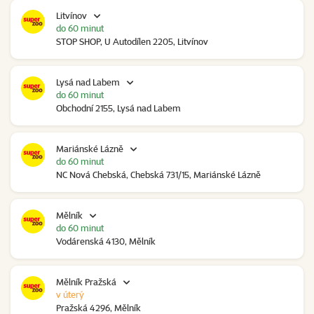
Litvínov
do 60 minut
STOP SHOP, U Autodílen 2205, Litvínov
Lysá nad Labem
do 60 minut
Obchodní 2155, Lysá nad Labem
Mariánské Lázně
do 60 minut
NC Nová Chebská, Chebská 731/15, Mariánské Lázně
Mělník
do 60 minut
Vodárenská 4130, Mělník
Mělník Pražská
v úterý
Pražská 4296, Mělník