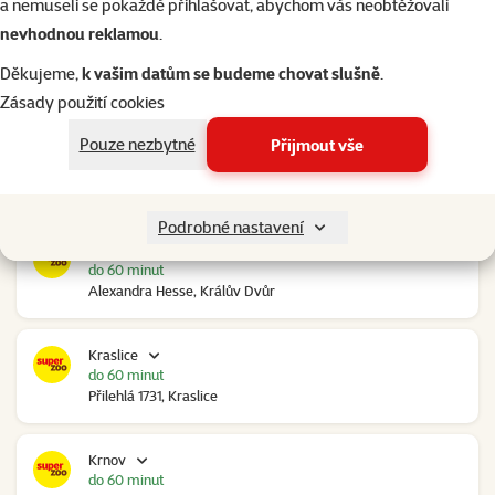
a nemuseli se pokaždé přihlašovat, abychom vás neobtěžovali
nevhodnou reklamou
.
Kolín Ovčáry
do 60 minut
Děkujeme,
k vašim datům se budeme chovat slušně
.
Ovčáry 304, Ovčáry
Zásady použití cookies
Pouze nezbytné
Přijmout vše
Kozomín
do 60 minut
RP Kozomín č.p. 508, Kozomín
Podrobné nastavení
Králův Dvůr
do 60 minut
Alexandra Hesse, Králův Dvůr
Kraslice
do 60 minut
Přilehlá 1731, Kraslice
Krnov
do 60 minut