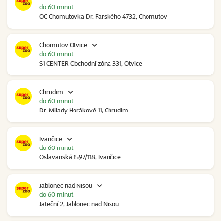
do 60 minut
OC Chomutovka Dr. Farského 4732, Chomutov
Chomutov Otvice
do 60 minut
S1 CENTER Obchodní zóna 331, Otvice
Chrudim
do 60 minut
Dr. Milady Horákové 11, Chrudim
Ivančice
do 60 minut
Oslavanská 1597/118, Ivančice
Jablonec nad Nisou
do 60 minut
Jateční 2, Jablonec nad Nisou