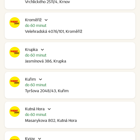
Vrchlického 2511/4, Krnov
Kroměříž
do 60 minut
Velehradská 4076/101, Kroměříž
Krupka
do 60 minut
Jasmínová 386, Krupka
Kuřim
do 60 minut
Tyršova 2048/43, Kuřim
Kutná Hora
do 60 minut
Masarykova 802, Kutná Hora
Kyjov