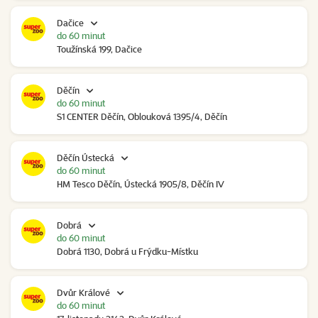
Dačice
do 60 minut
Toužínská 199, Dačice
Děčín
do 60 minut
S1 CENTER Děčín, Oblouková 1395/4, Děčín
Děčín Ústecká
do 60 minut
HM Tesco Děčín, Ústecká 1905/8, Děčín IV
Dobrá
do 60 minut
Dobrá 1130, Dobrá u Frýdku-Místku
Dvůr Králové
do 60 minut