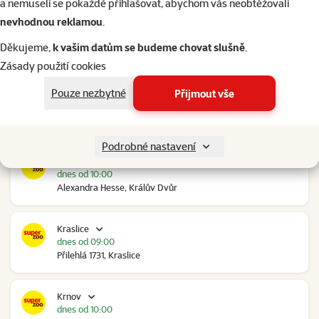
a nemuseli se pokaždé přihlašovat, abychom vás neobtěžovali
nevhodnou reklamou
.
Kolín Ovčáry
dnes od 10:00
Děkujeme,
k vašim datům se budeme chovat slušně
.
Ovčáry 304, Ovčáry
Zásady použití cookies
Pouze nezbytné
Přijmout vše
Kozomín
dnes od 10:00
RP Kozomín č.p. 508, Kozomín
Podrobné nastavení
Králův Dvůr
dnes od 10:00
Alexandra Hesse, Králův Dvůr
Kraslice
dnes od 09:00
Přilehlá 1731, Kraslice
Krnov
dnes od 10:00