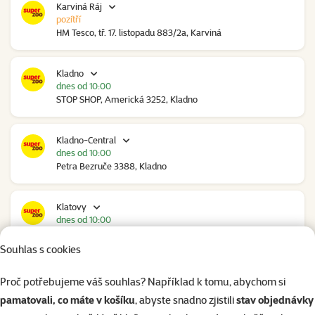
Karviná Ráj
pozítří
HM Tesco, tř. 17. listopadu 883/2a, Karviná
Kladno
dnes od 10:00
STOP SHOP, Americká 3252, Kladno
Kladno-Central
dnes od 10:00
Petra Bezruče 3388, Kladno
Klatovy
dnes od 10:00
NC Škodovka, Domažlická 948, Klatovy
Souhlas s cookies
Kolín
Proč potřebujeme váš souhlas? Například k tomu, abychom si
dnes od 09:00
pamatovali, co máte v košíku
, abyste snadno zjistili
stav objednávky
Polepská 979, Kolín