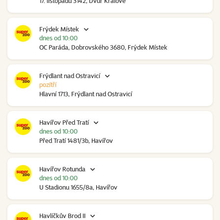
17. listopadu 3142, Dvůr Králové
Frýdek Místek
dnes od 10:00
OC Paráda, Dobrovského 3680, Frýdek Místek
Frýdlant nad Ostravicí
pozítří
Hlavní 1713, Frýdlant nad Ostravicí
Havířov Před Tratí
dnes od 10:00
Před Tratí 1481/3b, Havířov
Havířov Rotunda
dnes od 10:00
U Stadionu 1655/8a, Havířov
Havlíčkův Brod II