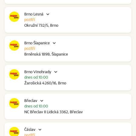
Brno Lesná
pozítří
Okružní 732/5, Brno
Brno Šlapanice
pozítří
Brněnská 1898, Šlapanice
Brno Vinohrady
dnes od 10:00
Žarošická 4260/16, Brno
Břeclav
dnes od 10:00
NC Břeclav II Lidická 3362, Břeclav
Čáslav
pozítří