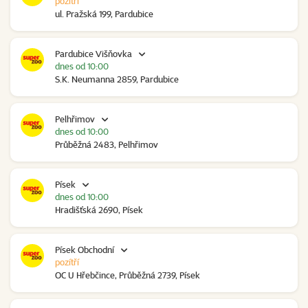
pozítří
ul. Pražská 199, Pardubice
Pardubice Višňovka
dnes od 10:00
S.K. Neumanna 2859, Pardubice
Pelhřimov
dnes od 10:00
Průběžná 2483, Pelhřimov
Písek
dnes od 10:00
Hradišťská 2690, Písek
Písek Obchodní
pozítří
OC U Hřebčince, Průběžná 2739, Písek