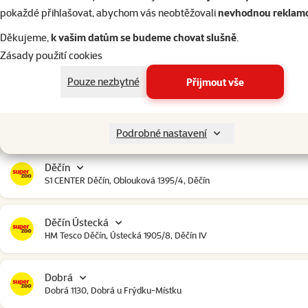
Český Krumlov
pokaždé přihlašovat, abychom vás neobtěžovali
nevhodnou reklam
Urbinská 238, Český Krumlov
Děkujeme,
k vašim datům se budeme chovat slušně
.
Zásady použití cookies
Čestlice
Čestlice komerční zóna, U Makra 123, Čestlice
Pouze nezbytné
Přijmout vše
Dačice
Toužínská 199, Dačice
Podrobné nastavení
Děčín
S1 CENTER Děčín, Oblouková 1395/4, Děčín
Děčín Ústecká
HM Tesco Děčín, Ústecká 1905/8, Děčín IV
Dobrá
Dobrá 1130, Dobrá u Frýdku-Místku