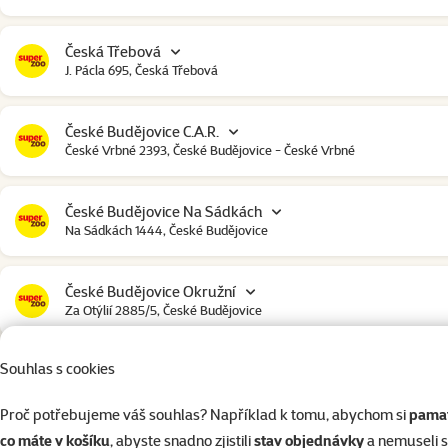
Česká Třebová
J. Pácla 695, Česká Třebová
České Budějovice C.A.R.
České Vrbné 2393, České Budějovice - České Vrbné
České Budějovice Na Sádkách
Na Sádkách 1444, České Budějovice
České Budějovice Okružní
Za Otýlií 2885/5, České Budějovice
Souhlas s cookies
České Budějovice Strakonická
Strakonická 2907, České Budějovice
Proč potřebujeme váš souhlas? Například k tomu, abychom si
pamat
co máte v košíku
, abyste snadno zjistili
stav objednávky
a nemuseli 