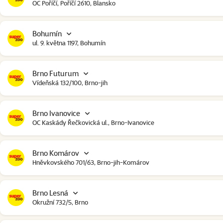
OC Poříčí, Poříčí 2610, Blansko
Bohumín
ul. 9. května 1197, Bohumín
Brno Futurum
Vídeňská 132/100, Brno-jih
Brno Ivanovice
OC Kaskády Řečkovická ul., Brno-Ivanovice
Brno Komárov
Hněvkovského 701/63, Brno-jih-Komárov
Brno Lesná
Okružní 732/5, Brno