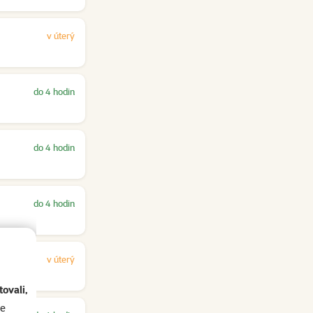
v úterý
do 4 hodin
do 4 hodin
do 4 hodin
v úterý
ovali,
se