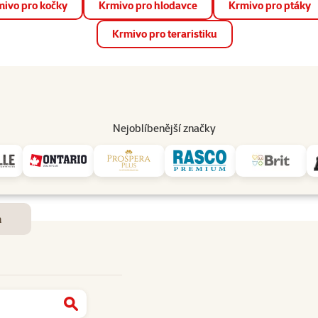
ivo pro kočky
Krmivo pro hlodavce
Krmivo pro ptáky
📱 Stáhněte si novou aplikaci Super zoo.
Více informací
Krmivo pro teraristiku
op
Akce a slevy
Prodejny
Služby
Poradna
Pomá
206
Nejoblíbenější značky
Dostupnost a doručení
m
Najít