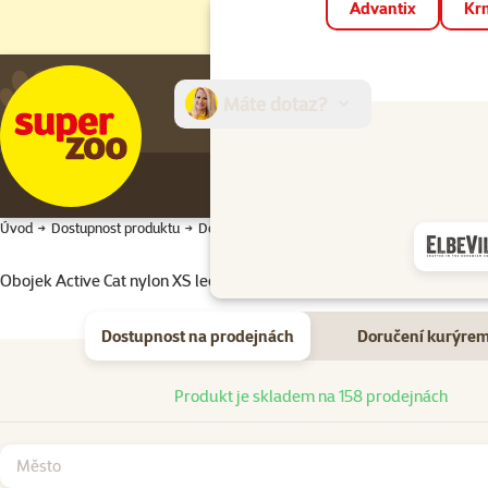
Advantix
Krm
Máte dotaz?
E-sh
Úvod
Dostupnost produktu
Dostupnost produktu
Obojek Active Cat nylon XS leopard růžový 1x19-31cm
Dostupnost na prodejnách
Doručení kurýre
Dostupnost na prodejnách
Produkt je skladem na 158 prodejnách