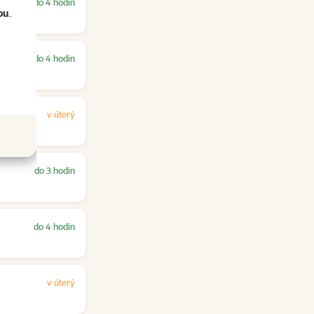
do 4 hodin
ou
.
do 4 hodin
v úterý
do 3 hodin
do 4 hodin
v úterý