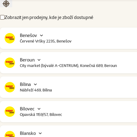
Seřadit podle aktuální polohy
Zobrazit jen prodejny, kde je zboží dostupné
Benešov
Červené Vršky 2235, Benešov
Beroun
City market (bývalé A-CENTRUM), Konečná 689, Beroun
Bílina
Nábřeží 469, Bílina
Bílovec
Opavská 1159/57, Bílovec
Blansko