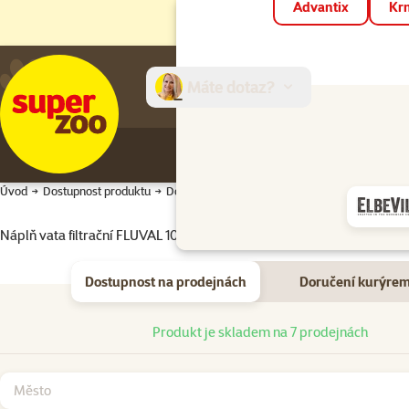
Advantix
Krm
Máte dotaz?
E-sh
Úvod
Dostupnost produktu
Dostupnost produktu
Náplň vata filtrační FLUVAL 100g
Dostupnost na prodejnách
Doručení kurýre
Dostupnost na prodejnách
Produkt je skladem na 7 prodejnách