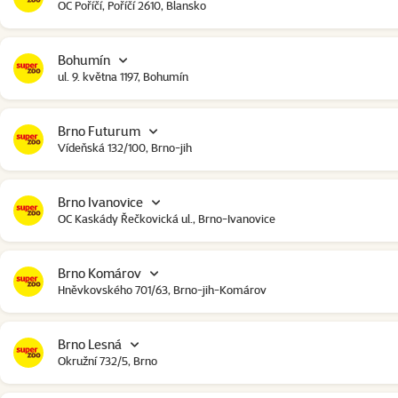
OC Poříčí, Poříčí 2610, Blansko
Bohumín
ul. 9. května 1197, Bohumín
Brno Futurum
Vídeňská 132/100, Brno-jih
Brno Ivanovice
OC Kaskády Řečkovická ul., Brno-Ivanovice
Brno Komárov
Hněvkovského 701/63, Brno-jih-Komárov
Brno Lesná
Okružní 732/5, Brno