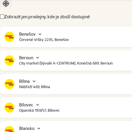
Seřadit podle aktuální polohy
Zobrazit jen prodejny, kde je zboží dostupné
Benešov
Červené Vršky 2235, Benešov
Beroun
City market (bývalé A-CENTRUM), Konečná 689, Beroun
Bílina
Nábřeží 469, Bílina
Bílovec
Opavská 1159/57, Bílovec
Blansko