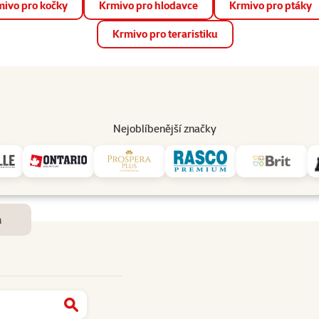
ivo pro kočky
Krmivo pro hlodavce
Krmivo pro ptáky
📱 Stáhněte si novou aplikaci Super zoo.
Více informací
Krmivo pro teraristiku
op
Akce a slevy
Prodejny
Služby
Poradna
Pomá
206
Nejoblíbenější značky
Dostupnost a doručení
m
Najít