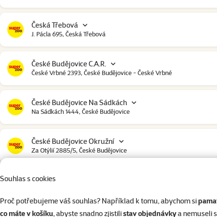
Česká Třebová
J. Pácla 695, Česká Třebová
České Budějovice C.A.R.
České Vrbné 2393, České Budějovice - České Vrbné
České Budějovice Na Sádkách
Na Sádkách 1444, České Budějovice
České Budějovice Okružní
Za Otýlií 2885/5, České Budějovice
Souhlas s cookies
České Budějovice Strakonická
Strakonická 2907, České Budějovice
Proč potřebujeme váš souhlas? Například k tomu, abychom si
pamat
co máte v košíku
, abyste snadno zjistili
stav objednávky
a nemuseli 