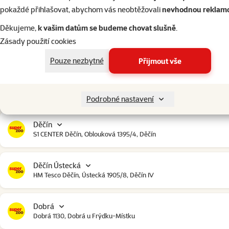
Český Krumlov
pokaždé přihlašovat, abychom vás neobtěžovali
nevhodnou reklam
Urbinská 238, Český Krumlov
Děkujeme,
k vašim datům se budeme chovat slušně
.
Zásady použití cookies
Čestlice
Čestlice komerční zóna, U Makra 123, Čestlice
Pouze nezbytné
Přijmout vše
Dačice
Toužínská 199, Dačice
Podrobné nastavení
Děčín
S1 CENTER Děčín, Oblouková 1395/4, Děčín
Děčín Ústecká
HM Tesco Děčín, Ústecká 1905/8, Děčín IV
Dobrá
Dobrá 1130, Dobrá u Frýdku-Místku