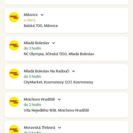
Milovice
v úterý
Italská 700, Milovice
Mladá Boleslav
do 3 hodin
NC Olympia, Jičínská 1350, Mladá Boleslav
Mladá Boleslav Na Radouči
do 3 hodin
CityMarket, Kosmonosy 1237, Kosmonosy
Mnichovo Hradiště
do 2 hodin
Víta Nejedlého 1618, Mnichovo Hradiště
Moravská Třebová
do 3 hodin