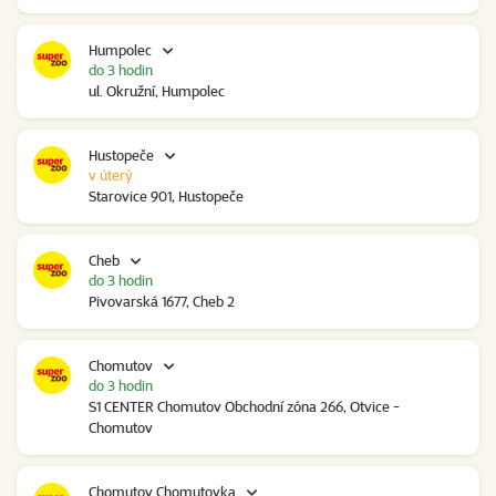
Humpolec
do 3 hodin
ul. Okružní, Humpolec
Hustopeče
v úterý
Starovice 901, Hustopeče
Cheb
do 3 hodin
Pivovarská 1677, Cheb 2
Chomutov
do 3 hodin
S1 CENTER Chomutov Obchodní zóna 266, Otvice -
Chomutov
Chomutov Chomutovka