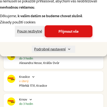
a nemuseli se pokaždé přihlašovat, abychom vás neobtěžovali
nevhodnou reklamou
.
Kolín Ovčáry
do 3 hodin
Děkujeme,
k vašim datům se budeme chovat slušně
.
Ovčáry 304, Ovčáry
Zásady použití cookies
Pouze nezbytné
Přijmout vše
Kozomín
do 3 hodin
RP Kozomín č.p. 508, Kozomín
Podrobné nastavení
Králův Dvůr
do 3 hodin
Alexandra Hesse, Králův Dvůr
Kraslice
v úterý
Přilehlá 1731, Kraslice
Krnov
do 3 hodin