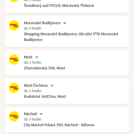
Švestkový sad 1703/6, Moravská Třebová
Moravské Budějovice
do 3 hodin
Shopping Moravské Budějovice, Okružní 1779, Moravské
Budějovice
Most
do 2 hodin
Chomutovská 1316, Most
Most Čechova
do 2 hodin
Rudolická 3487/4a, Most
Náchod
do 3 hodin
City Market Polská 390, Náchod - Běloves