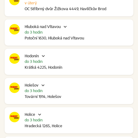
v úterý
OC Stříbrný dvůr Žižkova 4449, Havlíčkův Brod
Hluboká nad Vltavou
do 3 hodin
Potoční 1630, Hluboká nad Vltavou
Hodonín
do 3 hodin
Krátká 4225, Hodonín
Holešov
do 3 hodin
Tovární 1914, Holešov
Holice
do 3 hodin
Hradecká 1265, Holice