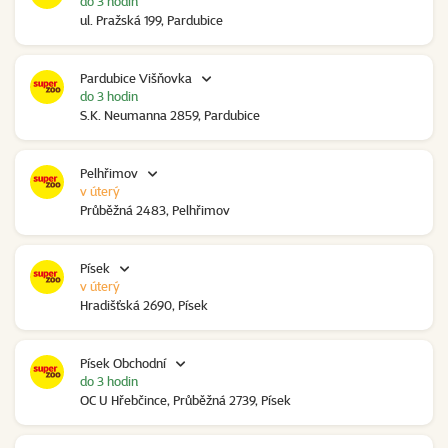
do 3 hodin
ul. Pražská 199, Pardubice
Pardubice Višňovka
do 3 hodin
S.K. Neumanna 2859, Pardubice
Pelhřimov
v úterý
Průběžná 2483, Pelhřimov
Písek
v úterý
Hradišťská 2690, Písek
Písek Obchodní
do 3 hodin
OC U Hřebčince, Průběžná 2739, Písek