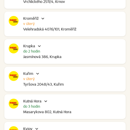
Vrchlického 2511/4, Krnov
Kroměříž
v úterý
Velehradská 4076/101, Kroměříž
Krupka
do 2 hodin
Jasmínová 386, Krupka
Kuřim
v úterý
Tyršova 2048/43, Kuřim
Kutná Hora
do 3 hodin
Masarykova 802, Kutná Hora
Kyjov