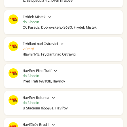
17. listopadu 3142, Dvůr Králové
Frýdek Místek
do 3 hodin
OC Paráda, Dobrovského 3680, Frýdek Místek
Frýdlant nad Ostravicí
v úterý
Hlavní 1713, Frýdlant nad Ostravicí
Havířov Před Tratí
do 3 hodin
Před Tratí 1481/3b, Havířov
Havířov Rotunda
do 3 hodin
U Stadionu 1655/8a, Havířov
Havlíčkův Brod II