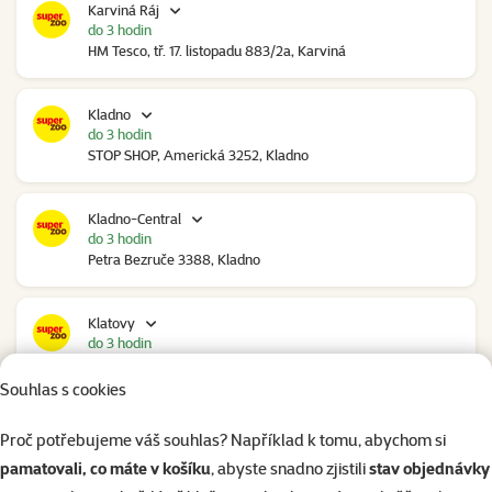
Karviná Ráj
do 3 hodin
HM Tesco, tř. 17. listopadu 883/2a, Karviná
Kladno
do 3 hodin
STOP SHOP, Americká 3252, Kladno
Kladno-Central
do 3 hodin
Petra Bezruče 3388, Kladno
Klatovy
do 3 hodin
NC Škodovka, Domažlická 948, Klatovy
Souhlas s cookies
Kolín
Proč potřebujeme váš souhlas? Například k tomu, abychom si
do 2 hodin
pamatovali, co máte v košíku
, abyste snadno zjistili
stav objednávky
Polepská 979, Kolín