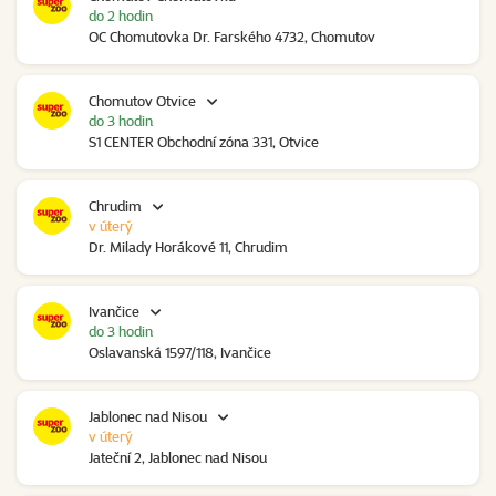
do 2 hodin
OC Chomutovka Dr. Farského 4732, Chomutov
Chomutov Otvice
do 3 hodin
S1 CENTER Obchodní zóna 331, Otvice
Chrudim
v úterý
Dr. Milady Horákové 11, Chrudim
Ivančice
do 3 hodin
Oslavanská 1597/118, Ivančice
Jablonec nad Nisou
v úterý
Jateční 2, Jablonec nad Nisou