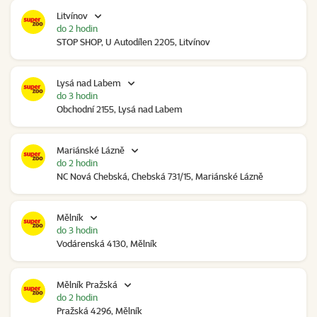
Litvínov
do 2 hodin
STOP SHOP, U Autodílen 2205, Litvínov
Lysá nad Labem
do 3 hodin
Obchodní 2155, Lysá nad Labem
Mariánské Lázně
do 2 hodin
NC Nová Chebská, Chebská 731/15, Mariánské Lázně
Mělník
do 3 hodin
Vodárenská 4130, Mělník
Mělník Pražská
do 2 hodin
Pražská 4296, Mělník