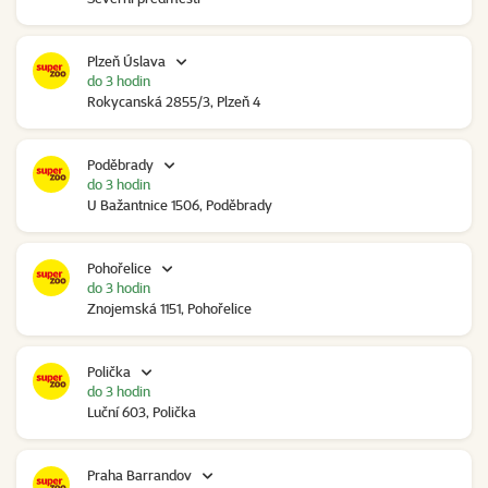
Plzeň Úslava
do 3 hodin
Rokycanská 2855/3, Plzeň 4
Poděbrady
do 3 hodin
U Bažantnice 1506, Poděbrady
Pohořelice
do 3 hodin
Znojemská 1151, Pohořelice
Polička
do 3 hodin
Luční 603, Polička
Praha Barrandov