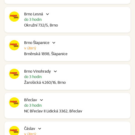
Brno Lesná
do 3 hodin
Okružní 732/5, Brno
Brno Šlapanice
v úterý
Brněnská 1898, Šlapanice
Brno Vinohrady
do 3 hodin
Žarošická 4260/16, Brno
Břeclav
do 3 hodin
NC Břeclav II Lidická 3362, Břeclav
Čáslav
v úterý