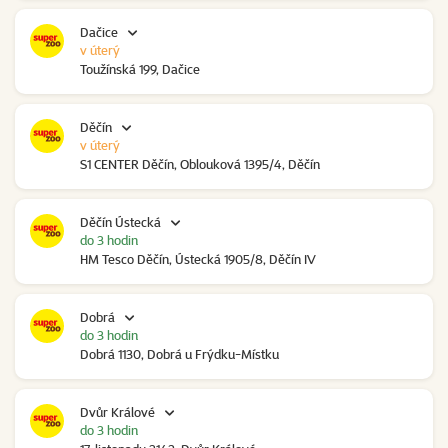
Dačice
v úterý
Toužínská 199, Dačice
Děčín
v úterý
S1 CENTER Děčín, Oblouková 1395/4, Děčín
Děčín Ústecká
do 3 hodin
HM Tesco Děčín, Ústecká 1905/8, Děčín IV
Dobrá
do 3 hodin
Dobrá 1130, Dobrá u Frýdku-Místku
Dvůr Králové
do 3 hodin