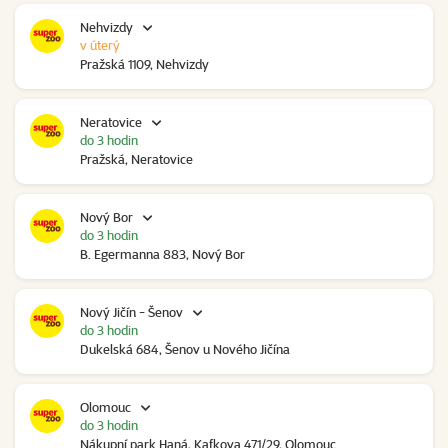
Nehvizdy
v úterý
Pražská 1109, Nehvizdy
Neratovice
do 3 hodin
Pražská, Neratovice
Nový Bor
do 3 hodin
B. Egermanna 883, Nový Bor
Nový Jičín - Šenov
do 3 hodin
Dukelská 684, Šenov u Nového Jičína
Olomouc
do 3 hodin
Nákupní park Haná, Kafkova 471/29, Olomouc