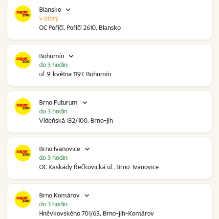
Blansko
v úterý
OC Poříčí, Poříčí 2610, Blansko
Bohumín
do 3 hodin
ul. 9. května 1197, Bohumín
Brno Futurum
do 3 hodin
Vídeňská 132/100, Brno-jih
Brno Ivanovice
do 3 hodin
OC Kaskády Řečkovická ul., Brno-Ivanovice
Brno Komárov
do 3 hodin
Hněvkovského 701/63, Brno-jih-Komárov