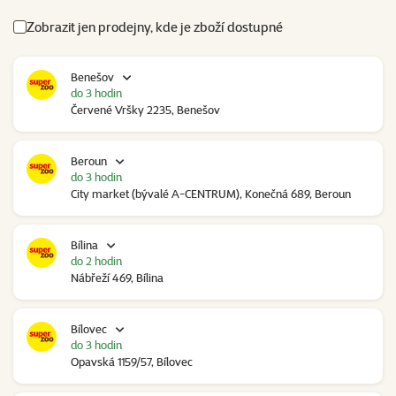
Zobrazit jen prodejny, kde je zboží dostupné
Benešov
do 3 hodin
Červené Vršky 2235, Benešov
Beroun
do 3 hodin
City market (bývalé A-CENTRUM), Konečná 689, Beroun
Bílina
do 2 hodin
Nábřeží 469, Bílina
Bílovec
do 3 hodin
Opavská 1159/57, Bílovec