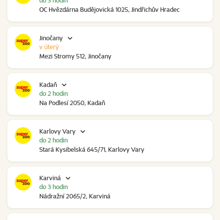
do 3 hodin
OC Hvězdárna Budějovická 1025, Jindřichův Hradec
Jinočany
v úterý
Mezi Stromy 512, Jinočany
Kadaň
do 2 hodin
Na Podlesí 2050, Kadaň
Karlovy Vary
do 2 hodin
Stará Kysibelská 645/71, Karlovy Vary
Karviná
do 3 hodin
Nádražní 2065/2, Karviná