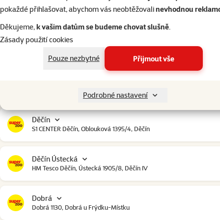
Český Krumlov
pokaždé přihlašovat, abychom vás neobtěžovali
nevhodnou reklam
Urbinská 238, Český Krumlov
Děkujeme,
k vašim datům se budeme chovat slušně
.
Zásady použití cookies
Čestlice
Čestlice komerční zóna, U Makra 123, Čestlice
Pouze nezbytné
Přijmout vše
Dačice
Toužínská 199, Dačice
Podrobné nastavení
Děčín
S1 CENTER Děčín, Oblouková 1395/4, Děčín
Děčín Ústecká
HM Tesco Děčín, Ústecká 1905/8, Děčín IV
Dobrá
Dobrá 1130, Dobrá u Frýdku-Místku