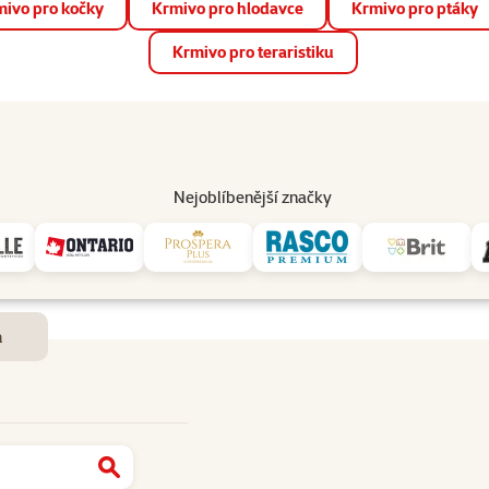
ivo pro kočky
Krmivo pro hlodavce
Krmivo pro ptáky
📱 Stáhněte si novou aplikaci Super zoo.
Více informací
Krmivo pro teraristiku
op
Akce a slevy
Prodejny
Služby
Poradna
Pomá
206
Nejoblíbenější značky
Dostupnost a doručení
m
Najít