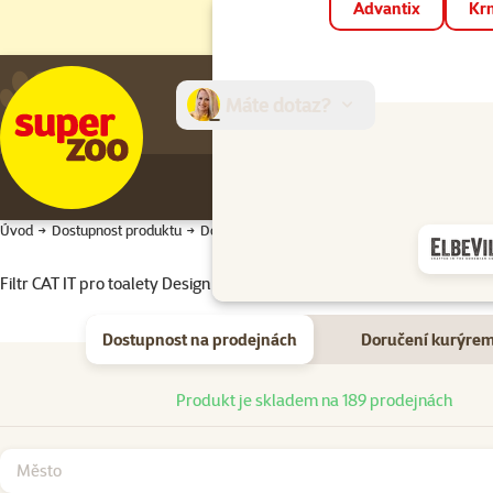
Advantix
Krm
Máte dotaz?
E-sh
Úvod
Dostupnost produktu
Dostupnost produktu
Filtr CAT IT pro toalety Design 2ks
Dostupnost na prodejnách
Doručení kurýre
Dostupnost na prodejnách
Produkt je skladem na 189 prodejnách