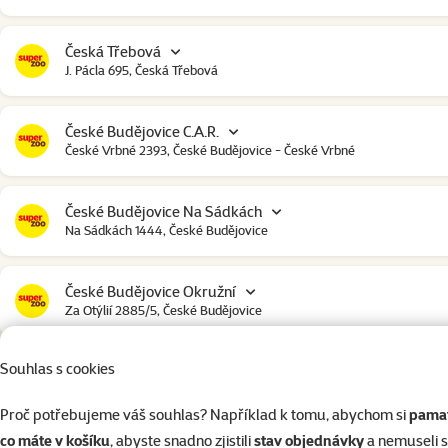
Česká Třebová
J. Pácla 695, Česká Třebová
České Budějovice C.A.R.
České Vrbné 2393, České Budějovice - České Vrbné
České Budějovice Na Sádkách
Na Sádkách 1444, České Budějovice
České Budějovice Okružní
Za Otýlií 2885/5, České Budějovice
Souhlas s cookies
České Budějovice Strakonická
Strakonická 2907, České Budějovice
Proč potřebujeme váš souhlas? Například k tomu, abychom si
pamat
co máte v košíku
, abyste snadno zjistili
stav objednávky
a nemuseli 