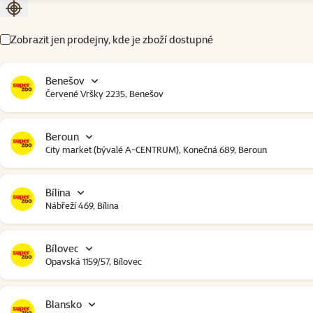
Seřadit podle aktuální polohy
Zobrazit jen prodejny, kde je zboží dostupné
Benešov
Červené Vršky 2235, Benešov
Beroun
City market (bývalé A-CENTRUM), Konečná 689, Beroun
Bílina
Nábřeží 469, Bílina
Bílovec
Opavská 1159/57, Bílovec
Blansko