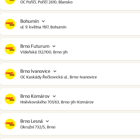
OC Poříčí, Poříčí 2610, Blansko
Bohumín
ul. 9. května 1197, Bohumín
Brno Futurum
Vídeňská 132/100, Brno-jih
Brno Ivanovice
OC Kaskády Řečkovická ul., Brno-Ivanovice
Brno Komárov
Hněvkovského 701/63, Brno-jih-Komárov
Brno Lesná
Okružní 732/5, Brno