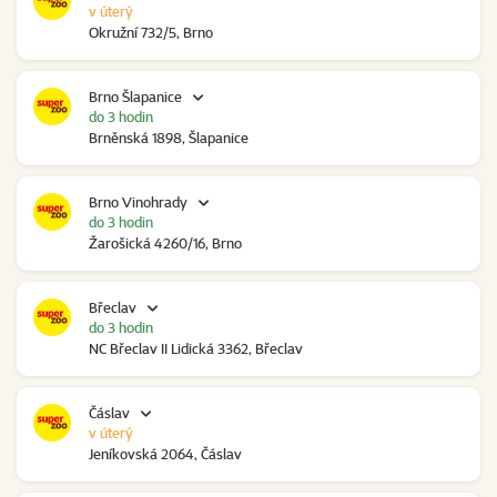
v úterý
Okružní 732/5, Brno
Brno Šlapanice
do 3 hodin
Brněnská 1898, Šlapanice
Brno Vinohrady
do 3 hodin
Žarošická 4260/16, Brno
Břeclav
do 3 hodin
NC Břeclav II Lidická 3362, Břeclav
Čáslav
v úterý
Jeníkovská 2064, Čáslav