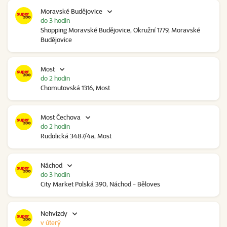
Moravské Budějovice
do 3 hodin
Shopping Moravské Budějovice, Okružní 1779, Moravské
Budějovice
Most
do 2 hodin
Chomutovská 1316, Most
Most Čechova
do 2 hodin
Rudolická 3487/4a, Most
Náchod
do 3 hodin
City Market Polská 390, Náchod - Běloves
Nehvizdy
v úterý