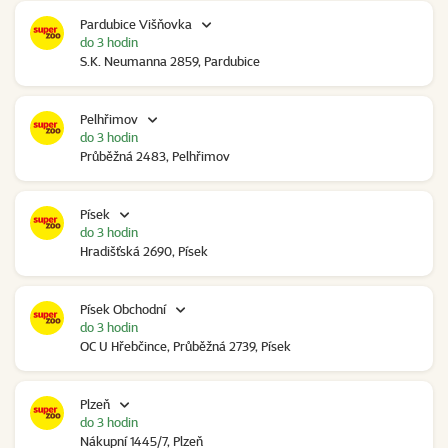
Pardubice Višňovka
do 3 hodin
S.K. Neumanna 2859, Pardubice
Pelhřimov
do 3 hodin
Průběžná 2483, Pelhřimov
Písek
do 3 hodin
Hradišťská 2690, Písek
Písek Obchodní
do 3 hodin
OC U Hřebčince, Průběžná 2739, Písek
Plzeň
do 3 hodin
Nákupní 1445/7, Plzeň