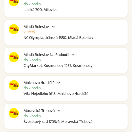
do 2 hodin
Italská 700, Milovice
Mladá Boleslav
v úterý
NC Olympia, Jičínská 1350, Mladá Boleslav
Mladá Boleslav Na Radouči
do 3 hodin
CityMarket, Kosmonosy 1237, Kosmonosy
Mnichovo Hradiště
do 2 hodin
Víta Nejedlého 1618, Mnichovo Hradiště
Moravská Třebová
do 3 hodin
Švestkový sad 1703/6, Moravská Třebová