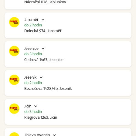
Nádražní 1126, Jablunkov
Jaroměř
do 2 hodin
Dolecká 974, Jaroměř
Jesenice
do 3 hodin
Cedrová 1463, Jesenice
Jeseník
do 2 hodin
Bezručova 1428/4b, Jeseník
Jičín
do 3 hodin
Riegrova 1263, Jičín
Jihlava Aventin