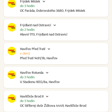
Frýdek Místek
do 3 hodin
OC Paráda, Dobrovského 3680, Frýdek Místek
Frýdlant nad Ostravicí
do 2 hodin
Hlavní 1713, Frýdlant nad Ostravicí
Havířov Před Tratí
v úterý
Před Tratí 1481/3b, Havířov
Havířov Rotunda
do 3 hodin
U Stadionu 1655/8a, Havířov
Havlíčkův Brod II
do 3 hodin
OC Stříbrný dvůr Žižkova 4449, Havlíčkův Brod