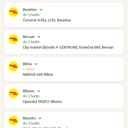
Benešov
do 3 hodin
Červené Vršky 2235, Benešov
Beroun
do 3 hodin
City market (bývalé A-CENTRUM), Konečná 689, Beroun
Bílina
v úterý
Nábřeží 469, Bílina
Bílovec
do 3 hodin
Opavská 1159/57, Bílovec
Blansko
do 3 hodin