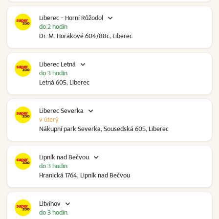
Liberec - Horní Růžodol
do 2 hodin
Dr. M. Horákové 604/88c, Liberec
Liberec Letná
do 3 hodin
Letná 605, Liberec
Liberec Severka
v úterý
Nákupní park Severka, Sousedská 605, Liberec
Lipník nad Bečvou
do 3 hodin
Hranická 1764, Lipník nad Bečvou
Litvínov
do 3 hodin