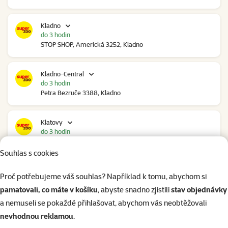
Kladno
do 3 hodin
STOP SHOP, Americká 3252, Kladno
Kladno-Central
do 3 hodin
Petra Bezruče 3388, Kladno
Klatovy
do 3 hodin
NC Škodovka, Domažlická 948, Klatovy
Souhlas s cookies
Kolín
Proč potřebujeme váš souhlas? Například k tomu, abychom si
do 2 hodin
pamatovali, co máte v košíku
, abyste snadno zjistili
stav objednávky
Polepská 979, Kolín
a nemuseli se pokaždé přihlašovat, abychom vás neobtěžovali
nevhodnou reklamou
.
Kolín Ovčáry