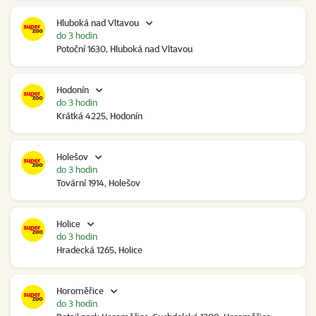
Hluboká nad Vltavou
do 3 hodin
Potoční 1630, Hluboká nad Vltavou
Hodonín
do 3 hodin
Krátká 4225, Hodonín
Holešov
do 3 hodin
Tovární 1914, Holešov
Holice
do 3 hodin
Hradecká 1265, Holice
Horoměřice
do 3 hodin