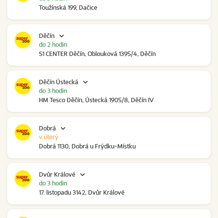
Toužínská 199, Dačice
Děčín
do 2 hodin
S1 CENTER Děčín, Oblouková 1395/4, Děčín
Děčín Ústecká
do 3 hodin
HM Tesco Děčín, Ústecká 1905/8, Děčín IV
Dobrá
v úterý
Dobrá 1130, Dobrá u Frýdku-Místku
Dvůr Králové
do 3 hodin
17. listopadu 3142, Dvůr Králové