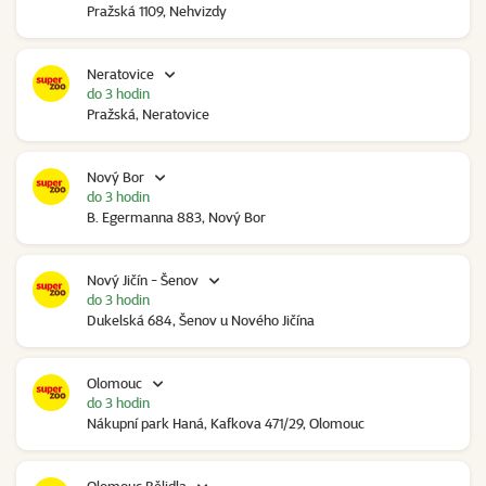
Pražská 1109, Nehvizdy
Neratovice
do 3 hodin
Pražská, Neratovice
Nový Bor
do 3 hodin
B. Egermanna 883, Nový Bor
Nový Jičín - Šenov
do 3 hodin
Dukelská 684, Šenov u Nového Jičína
Olomouc
do 3 hodin
Nákupní park Haná, Kafkova 471/29, Olomouc