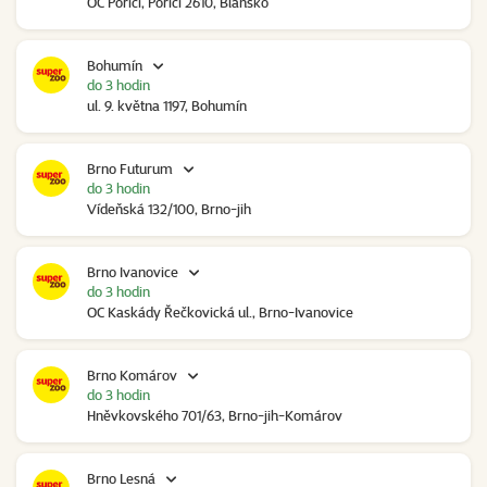
OC Poříčí, Poříčí 2610, Blansko
Bohumín
do 3 hodin
ul. 9. května 1197, Bohumín
Brno Futurum
do 3 hodin
Vídeňská 132/100, Brno-jih
Brno Ivanovice
do 3 hodin
OC Kaskády Řečkovická ul., Brno-Ivanovice
Brno Komárov
do 3 hodin
Hněvkovského 701/63, Brno-jih-Komárov
Brno Lesná