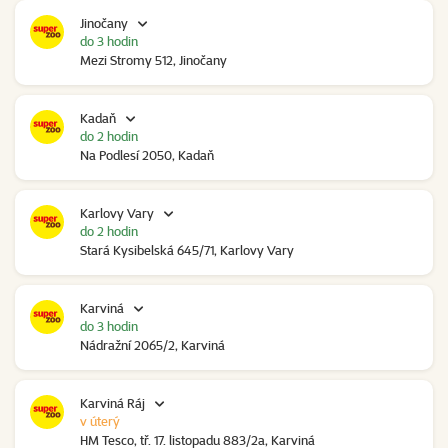
Jinočany
do 3 hodin
Mezi Stromy 512, Jinočany
Kadaň
do 2 hodin
Na Podlesí 2050, Kadaň
Karlovy Vary
do 2 hodin
Stará Kysibelská 645/71, Karlovy Vary
Karviná
do 3 hodin
Nádražní 2065/2, Karviná
Karviná Ráj
v úterý
HM Tesco, tř. 17. listopadu 883/2a, Karviná