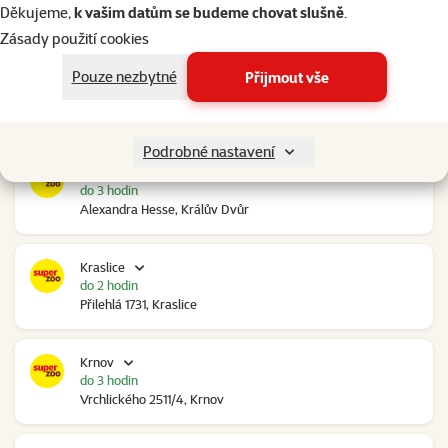
do 3 hodin
Děkujeme,
k vašim datům se budeme chovat slušně
.
Ovčáry 304, Ovčáry
Zásady použití cookies
Pouze nezbytné
Přijmout vše
Kozomín
do 3 hodin
RP Kozomín č.p. 508, Kozomín
Podrobné nastavení
Králův Dvůr
do 3 hodin
Alexandra Hesse, Králův Dvůr
Kraslice
do 2 hodin
Přilehlá 1731, Kraslice
Krnov
do 3 hodin
Vrchlického 2511/4, Krnov