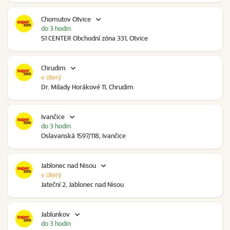
Chomutov Otvice
do 3 hodin
S1 CENTER Obchodní zóna 331, Otvice
Chrudim
v úterý
Dr. Milady Horákové 11, Chrudim
Ivančice
do 3 hodin
Oslavanská 1597/118, Ivančice
Jablonec nad Nisou
v úterý
Jateční 2, Jablonec nad Nisou
Jablunkov
do 3 hodin