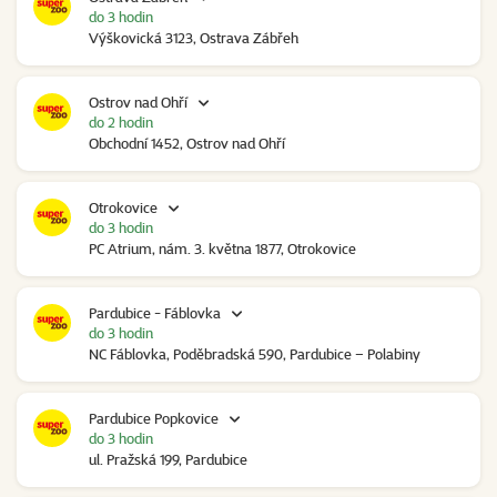
do 3 hodin
Výškovická 3123, Ostrava Zábřeh
Ostrov nad Ohří
do 2 hodin
Obchodní 1452, Ostrov nad Ohří
Otrokovice
do 3 hodin
PC Atrium, nám. 3. května 1877, Otrokovice
Pardubice - Fáblovka
do 3 hodin
NC Fáblovka, Poděbradská 590, Pardubice – Polabiny
Pardubice Popkovice
do 3 hodin
ul. Pražská 199, Pardubice