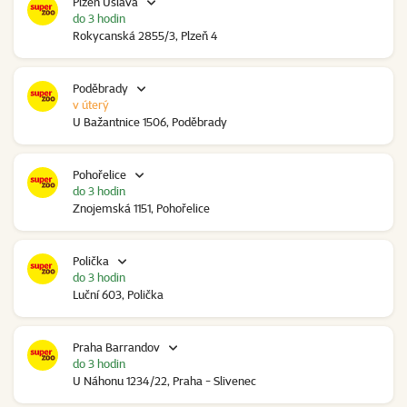
Plzeň Úslava
do 3 hodin
Rokycanská 2855/3, Plzeň 4
Poděbrady
v úterý
U Bažantnice 1506, Poděbrady
Pohořelice
do 3 hodin
Znojemská 1151, Pohořelice
Polička
do 3 hodin
Luční 603, Polička
Praha Barrandov
do 3 hodin
U Náhonu 1234/22, Praha - Slivenec