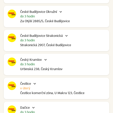
České Budějovice Okružní
do 3 hodin
Za Otýlií 2885/5, České Budějovice
České Budějovice Strakonická
do 3 hodin
Strakonická 2907, České Budějovice
Český Krumlov
do 3 hodin
Urbinská 238, Český Krumlov
Čestlice
v úterý
Čestlice komerční zóna, U Makra 123, Čestlice
Dačice
do 3 hodin