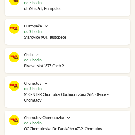
do 3 hodin
ul. Okružní, Humpolec
Hustopeče
do 3 hodin
Starovice 901, Hustopeče
Cheb
do 3 hodin
Pivovarská 1677, Cheb 2
Chomutov
do 3 hodin
S1 CENTER Chomutov Obchodní zóna 266, Otvice -
Chomutov
Chomutov Chomutovka
do 2 hodin
OC Chomutovka Dr. Farského 4732, Chomutov