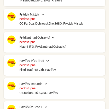
17. listopadu 3142, Dvůr Králové
Frýdek Místek
nedostupné
OC Paráda, Dobrovského 3680, Frýdek Místek
Frýdlant nad Ostravicí
nedostupné
Hlavní 1713, Frýdlant nad Ostravicí
Havířov Před Tratí
nedostupné
Před Tratí 1481/3b, Havířov
Havířov Rotunda
nedostupné
U Stadionu 1655/8a, Havířov
Havlíčkův Brod II