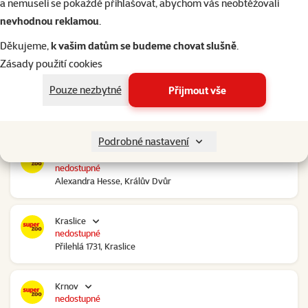
a nemuseli se pokaždé přihlašovat, abychom vás neobtěžovali
nevhodnou reklamou
.
Kolín Ovčáry
nedostupné
Děkujeme,
k vašim datům se budeme chovat slušně
.
Ovčáry 304, Ovčáry
Zásady použití cookies
Pouze nezbytné
Přijmout vše
Kozomín
nedostupné
RP Kozomín č.p. 508, Kozomín
Podrobné nastavení
Králův Dvůr
nedostupné
Alexandra Hesse, Králův Dvůr
Kraslice
nedostupné
Přilehlá 1731, Kraslice
Krnov
nedostupné