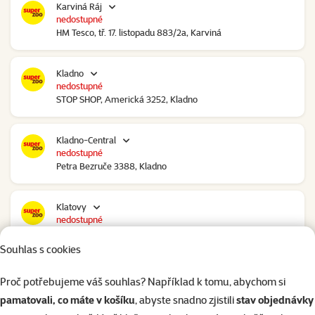
Karviná Ráj
nedostupné
HM Tesco, tř. 17. listopadu 883/2a, Karviná
Kladno
nedostupné
STOP SHOP, Americká 3252, Kladno
Kladno-Central
nedostupné
Petra Bezruče 3388, Kladno
Klatovy
nedostupné
NC Škodovka, Domažlická 948, Klatovy
Souhlas s cookies
Kolín
Proč potřebujeme váš souhlas? Například k tomu, abychom si
nedostupné
pamatovali, co máte v košíku
, abyste snadno zjistili
stav objednávky
Polepská 979, Kolín