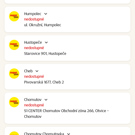
Humpolec
nedostupné
ul. Okružní, Humpolec
Hustopeče
nedostupné
Starovice 901, Hustopeče
Cheb
nedostupné
Pivovarská 1677, Cheb 2
Chomutov
nedostupné
S1 CENTER Chomutov Obchodní zóna 266, Otvice -
Chomutov
Chomutov Chomutovka