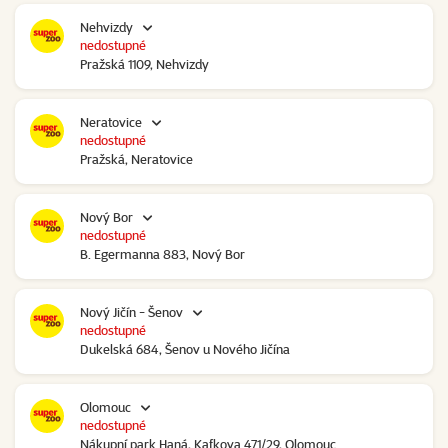
Nehvizdy
nedostupné
Pražská 1109, Nehvizdy
Neratovice
nedostupné
Pražská, Neratovice
Nový Bor
nedostupné
B. Egermanna 883, Nový Bor
Nový Jičín - Šenov
nedostupné
Dukelská 684, Šenov u Nového Jičína
Olomouc
nedostupné
Nákupní park Haná, Kafkova 471/29, Olomouc