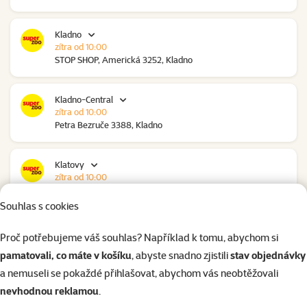
Kladno
zítra od 10:00
STOP SHOP, Americká 3252, Kladno
Kladno-Central
zítra od 10:00
Petra Bezruče 3388, Kladno
Klatovy
zítra od 10:00
NC Škodovka, Domažlická 948, Klatovy
Souhlas s cookies
Kolín
Proč potřebujeme váš souhlas? Například k tomu, abychom si
zítra od 09:00
pamatovali, co máte v košíku
, abyste snadno zjistili
stav objednávky
Polepská 979, Kolín
a nemuseli se pokaždé přihlašovat, abychom vás neobtěžovali
nevhodnou reklamou
.
Kolín Ovčáry