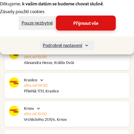
zítra od 10:00
Děkujeme,
k vašim datům se budeme chovat slušně
.
Ovčáry 304, Ovčáry
Zásady použití cookies
Pouze nezbytné
Přijmout vše
Kozomín
zítra od 10:00
RP Kozomín č.p. 508, Kozomín
Podrobné nastavení
Králův Dvůr
zítra od 10:00
Alexandra Hesse, Králův Dvůr
Kraslice
zítra od 09:00
Přilehlá 1731, Kraslice
Krnov
zítra od 10:00
Vrchlického 2511/4, Krnov