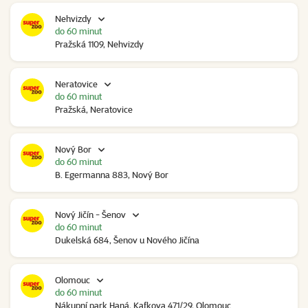
Nehvizdy
do 60 minut
Pražská 1109, Nehvizdy
Neratovice
do 60 minut
Pražská, Neratovice
Nový Bor
do 60 minut
B. Egermanna 883, Nový Bor
Nový Jičín - Šenov
do 60 minut
Dukelská 684, Šenov u Nového Jičína
Olomouc
do 60 minut
Nákupní park Haná, Kafkova 471/29, Olomouc