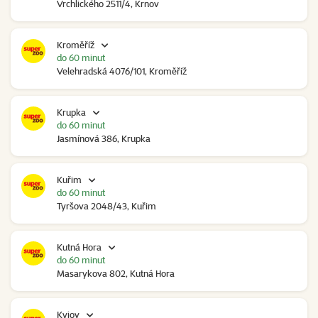
Vrchlického 2511/4, Krnov
Kroměříž
do 60 minut
Velehradská 4076/101, Kroměříž
Krupka
do 60 minut
Jasmínová 386, Krupka
Kuřim
do 60 minut
Tyršova 2048/43, Kuřim
Kutná Hora
do 60 minut
Masarykova 802, Kutná Hora
Kyjov