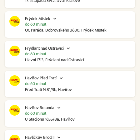
17. listopadu 3142, Dvůr Králové
Frýdek Místek
do 60 minut
OC Paráda, Dobrovského 3680, Frýdek Místek
Frýdlant nad Ostravicí
do 60 minut
Hlavní 1713, Frýdlant nad Ostravicí
Havířov Před Tratí
do 60 minut
Před Tratí 1481/3b, Havířov
Havířov Rotunda
do 60 minut
U Stadionu 1655/8a, Havířov
Havlíčkův Brod II