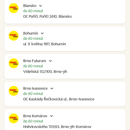
Blansko
do 60 minut
OC Poříčí, Poříčí 2610, Blansko
Bohumín
do 60 minut
ul. 9. května 1197, Bohumín
Brno Futurum
do 60 minut
Vídeňská 132/100, Brno-jih
Brno Ivanovice
do 60 minut
OC Kaskády Řečkovická ul., Brno-Ivanovice
Brno Komárov
do 60 minut
Hněvkovského 701/63, Brno-jih-Komárov