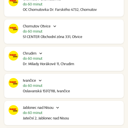
do 60 minut
OC Chomutovka Dr. Farského 4732, Chomutov
Chomutov Otvice
do 60 minut
S1 CENTER Obchodní zóna 331, Otvice
Chrudim
do 60 minut
Dr. Milady Horákové 11, Chrudim
Ivančice
do 60 minut
Oslavanská 1597/118, Ivančice
Jablonec nad Nisou
do 60 minut
Jateční 2, Jablonec nad Nisou