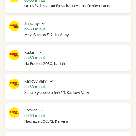
do 60 minut
OC Hvězdárna Budějovická 1025, Jindřichův Hradec
Jinočany
do 60 minut
Mezi Stromy 512, Jinočany
Kadaň
do 60 minut
Na Podlesí 2050, Kadaň
Karlovy Vary
do 60 minut
Stará Kysibelská 645/71, Karlovy Vary
Karviná
do 60 minut
Nádražní 2065/2, Karviná