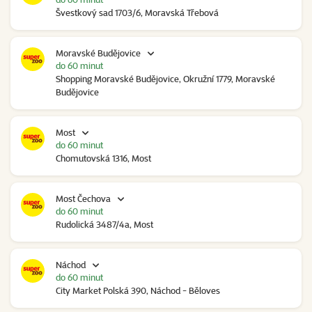
Švestkový sad 1703/6, Moravská Třebová
Moravské Budějovice
do 60 minut
Shopping Moravské Budějovice, Okružní 1779, Moravské
Budějovice
Most
do 60 minut
Chomutovská 1316, Most
Most Čechova
do 60 minut
Rudolická 3487/4a, Most
Náchod
do 60 minut
City Market Polská 390, Náchod - Běloves