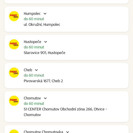
Humpolec
do 60 minut
ul. Okružní, Humpolec
Hustopeče
do 60 minut
Starovice 901, Hustopeče
Cheb
do 60 minut
Pivovarská 1677, Cheb 2
Chomutov
do 60 minut
S1 CENTER Chomutov Obchodní zóna 266, Otvice -
Chomutov
Chomutov Chomutovka