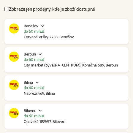
Zobrazit jen prodejny, kde je zboží dostupné
Benešov
do 60 minut
Červené Vršky 2235, Benešov
Beroun
do 60 minut
City market (bývalé A-CENTRUM), Konečná 689, Beroun
Bílina
do 60 minut
Nábřeží 469, Bílina
Bílovec
do 60 minut
Opavská 1159/57, Bílovec