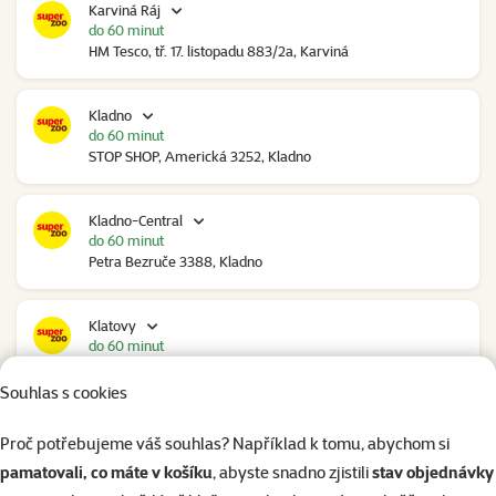
Karviná Ráj
do 60 minut
HM Tesco, tř. 17. listopadu 883/2a, Karviná
Kladno
do 60 minut
STOP SHOP, Americká 3252, Kladno
Kladno-Central
do 60 minut
Petra Bezruče 3388, Kladno
Klatovy
do 60 minut
NC Škodovka, Domažlická 948, Klatovy
Souhlas s cookies
Kolín
Proč potřebujeme váš souhlas? Například k tomu, abychom si
do 60 minut
pamatovali, co máte v košíku
, abyste snadno zjistili
stav objednávky
Polepská 979, Kolín