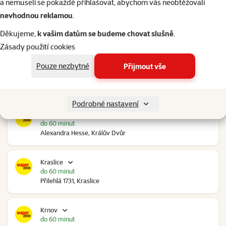
a nemuseli se pokaždé přihlašovat, abychom vás neobtěžovali
nevhodnou reklamou
.
Kolín Ovčáry
do 60 minut
Děkujeme,
k vašim datům se budeme chovat slušně
.
Ovčáry 304, Ovčáry
Zásady použití cookies
Pouze nezbytné
Přijmout vše
Kozomín
do 60 minut
RP Kozomín č.p. 508, Kozomín
Podrobné nastavení
Králův Dvůr
do 60 minut
Alexandra Hesse, Králův Dvůr
Kraslice
do 60 minut
Přilehlá 1731, Kraslice
Krnov
do 60 minut