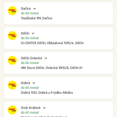
Dačice
do 60 minut
Toužínská 199, Dačice
Děčín
do 60 minut
S1 CENTER Děčín, Oblouková 1395/4, Děčín
Děčín Ústecká
do 60 minut
HM Tesco Děčín, Ústecká 1905/8, Děčín IV
Dobrá
do 60 minut
Dobrá 1130, Dobrá u Frýdku-Místku
Dvůr Králové
do 60 minut