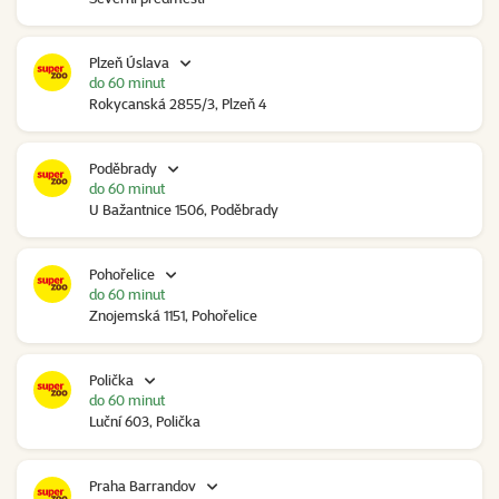
Plzeň Úslava
do 60 minut
Rokycanská 2855/3, Plzeň 4
Poděbrady
do 60 minut
U Bažantnice 1506, Poděbrady
Pohořelice
do 60 minut
Znojemská 1151, Pohořelice
Polička
do 60 minut
Luční 603, Polička
Praha Barrandov