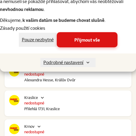
a nemuseli se pokaždé přihlašovat, abychom vás neobtěžovali
nevhodnou reklamou
.
Kolín Ovčáry
nedostupné
Děkujeme,
k vašim datům se budeme chovat slušně
.
Ovčáry 304, Ovčáry
Zásady použití cookies
Pouze nezbytné
Přijmout vše
Kozomín
nedostupné
RP Kozomín č.p. 508, Kozomín
Podrobné nastavení
Králův Dvůr
nedostupné
Alexandra Hesse, Králův Dvůr
Kraslice
nedostupné
Přilehlá 1731, Kraslice
Krnov
nedostupné