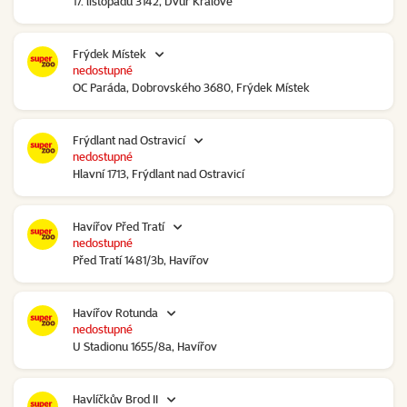
17. listopadu 3142, Dvůr Králové
Frýdek Místek
nedostupné
OC Paráda, Dobrovského 3680, Frýdek Místek
Frýdlant nad Ostravicí
nedostupné
Hlavní 1713, Frýdlant nad Ostravicí
Havířov Před Tratí
nedostupné
Před Tratí 1481/3b, Havířov
Havířov Rotunda
nedostupné
U Stadionu 1655/8a, Havířov
Havlíčkův Brod II