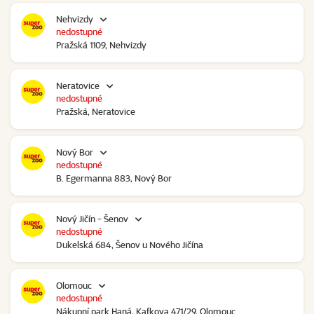
Nehvizdy
nedostupné
Pražská 1109, Nehvizdy
Neratovice
nedostupné
Pražská, Neratovice
Nový Bor
nedostupné
B. Egermanna 883, Nový Bor
Nový Jičín - Šenov
nedostupné
Dukelská 684, Šenov u Nového Jičína
Olomouc
nedostupné
Nákupní park Haná, Kafkova 471/29, Olomouc