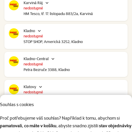
Karviná Ráj
nedostupné
HM Tesco, tř. 17. listopadu 883/2a, Karviná
Kladno
nedostupné
STOP SHOP, Americká 3252, Kladno
Kladno-Central
nedostupné
Petra Bezruče 3388, Kladno
Klatovy
nedostupné
NC Škodovka, Domažlická 948, Klatovy
Souhlas s cookies
Kolín
Proč potřebujeme váš souhlas? Například k tomu, abychom si
nedostupné
pamatovali, co máte v košíku
, abyste snadno zjistili
stav objednávky
Polepská 979, Kolín