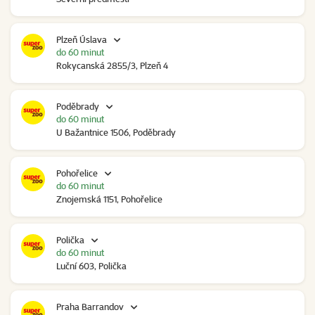
Plzeň Úslava
do 60 minut
Rokycanská 2855/3, Plzeň 4
Poděbrady
do 60 minut
U Bažantnice 1506, Poděbrady
Pohořelice
do 60 minut
Znojemská 1151, Pohořelice
Polička
do 60 minut
Luční 603, Polička
Praha Barrandov