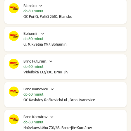
Blansko
do 60 minut
OC Poříčí, Poříčí 2610, Blansko
Bohumín
do 60 minut
ul. 9. května 1197, Bohumín
Brno Futurum
do 60 minut
Vídeňská 132/100, Brno-jih
Brno Ivanovice
do 60 minut
OC Kaskády Řečkovická ul., Brno-Ivanovice
Brno Komárov
do 60 minut
Hněvkovského 701/63, Brno-jih-Komárov