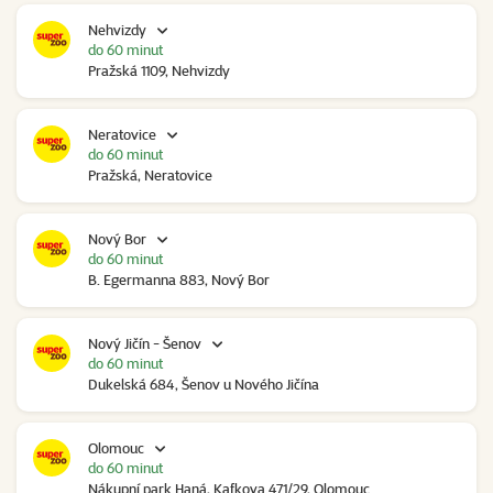
Nehvizdy
do 60 minut
Pražská 1109, Nehvizdy
Neratovice
do 60 minut
Pražská, Neratovice
Nový Bor
do 60 minut
B. Egermanna 883, Nový Bor
Nový Jičín - Šenov
do 60 minut
Dukelská 684, Šenov u Nového Jičína
Olomouc
do 60 minut
Nákupní park Haná, Kafkova 471/29, Olomouc