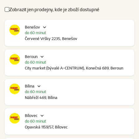
Zobrazit jen prodejny, kde je zboží dostupné
Benešov
do 60 minut
Červené Vršky 2235, Benešov
Beroun
do 60 minut
City market (bývalé A-CENTRUM), Konečná 689, Beroun
Bílina
do 60 minut
Nábřeží 469, Bílina
Bílovec
do 60 minut
Opavská 1159/57, Bílovec