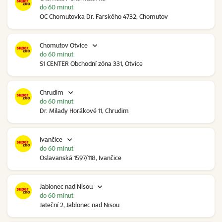
do 60 minut
OC Chomutovka Dr. Farského 4732, Chomutov
Chomutov Otvice
do 60 minut
S1 CENTER Obchodní zóna 331, Otvice
Chrudim
do 60 minut
Dr. Milady Horákové 11, Chrudim
Ivančice
do 60 minut
Oslavanská 1597/118, Ivančice
Jablonec nad Nisou
do 60 minut
Jateční 2, Jablonec nad Nisou