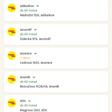
Jablunkov
do 60 minut
Nádražní 1126, Jablunkov
Jaroměř
do 60 minut
Dolecká 974, Jaroměř
Jesenice
v úterý
Cedrová 1463, Jesenice
Jeseník
do 60 minut
Bezručova 1428/4b, Jeseník
Jičín
do 60 minut
Riegrova 1263, Jičín