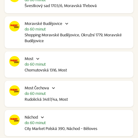
Švestkový sad 1703/6, Moravská Třebová
Moravské Budějovice
do 60 minut
Shopping Moravské Budějovice, Okružní 1779, Moravské
Budějovice
Most
do 60 minut
Chomutovská 1316, Most
Most Čechova
do 60 minut
Rudolická 3487/4a, Most
Náchod
do 60 minut
City Market Polská 390, Náchod - Běloves