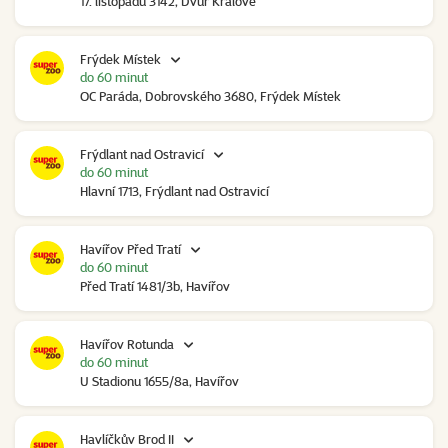
17. listopadu 3142, Dvůr Králové
Frýdek Místek
do 60 minut
OC Paráda, Dobrovského 3680, Frýdek Místek
Frýdlant nad Ostravicí
do 60 minut
Hlavní 1713, Frýdlant nad Ostravicí
Havířov Před Tratí
do 60 minut
Před Tratí 1481/3b, Havířov
Havířov Rotunda
do 60 minut
U Stadionu 1655/8a, Havířov
Havlíčkův Brod II