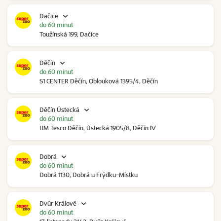
Dačice
do 60 minut
Toužínská 199, Dačice
Děčín
do 60 minut
S1 CENTER Děčín, Oblouková 1395/4, Děčín
Děčín Ústecká
do 60 minut
HM Tesco Děčín, Ústecká 1905/8, Děčín IV
Dobrá
do 60 minut
Dobrá 1130, Dobrá u Frýdku-Místku
Dvůr Králové
do 60 minut