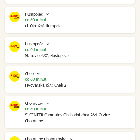
Humpolec
do 60 minut
ul. Okružní, Humpolec
Hustopeče
do 60 minut
Starovice 901, Hustopeče
Cheb
do 60 minut
Pivovarská 1677, Cheb 2
Chomutov
do 60 minut
S1 CENTER Chomutov Obchodní zóna 266, Otvice -
Chomutov
Chomutov Chomutovka