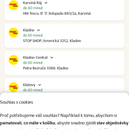
Karviná Ráj
do 60 minut
HM Tesco, tř. 17. listopadu 883/2a, Karviná
Kladno
do 60 minut
STOP SHOP, Americká 3252, Kladno
Kladno-Central
do 60 minut
Petra Bezruče 3388, Kladno
Klatovy
do 60 minut
NC Škodovka, Domažlická 948, Klatovy
Souhlas s cookies
Kolín
Proč potřebujeme váš souhlas? Například k tomu, abychom si
do 60 minut
pamatovali, co máte v košíku
, abyste snadno zjistili
stav objednávky
Polepská 979, Kolín