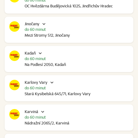
do 60 minut
OC Hvězdárna Budějovická 1025, Jindřichův Hradec
Jinočany
do 60 minut
Mezi Stromy 512, Jinočany
Kadaň
do 60 minut
Na Podlesí 2050, Kadaň
Karlovy Vary
do 60 minut
Stará Kysibelská 645/71, Karlovy Vary
Karviná
do 60 minut
Nádražní 2065/2, Karviná