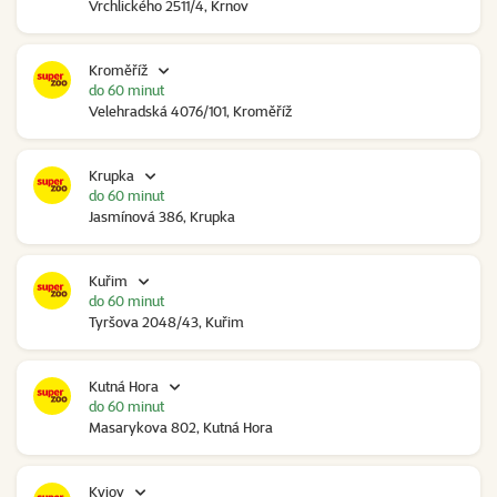
Vrchlického 2511/4, Krnov
Kroměříž
do 60 minut
Velehradská 4076/101, Kroměříž
Krupka
do 60 minut
Jasmínová 386, Krupka
Kuřim
do 60 minut
Tyršova 2048/43, Kuřim
Kutná Hora
do 60 minut
Masarykova 802, Kutná Hora
Kyjov