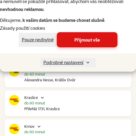
a nemuseli se pokaždé přihlašovat, abychom vás neobtěžovali
nevhodnou reklamou
.
Kolín Ovčáry
do 60 minut
Děkujeme,
k vašim datům se budeme chovat slušně
.
Ovčáry 304, Ovčáry
Zásady použití cookies
Pouze nezbytné
Přijmout vše
Kozomín
do 60 minut
RP Kozomín č.p. 508, Kozomín
Podrobné nastavení
Králův Dvůr
do 60 minut
Alexandra Hesse, Králův Dvůr
Kraslice
do 60 minut
Přilehlá 1731, Kraslice
Krnov
do 60 minut