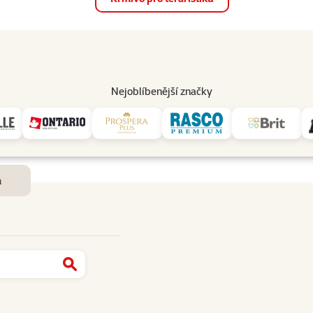
op
Akce a slevy
Prodejny
Služby
Poradna
Pomá
206
Nejoblíbenější značky
Dostupnost a doručení
m
Najít