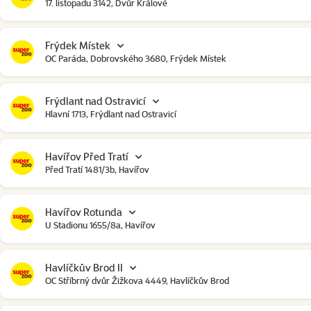
17. listopadu 3142, Dvůr Králové
Frýdek Místek
OC Paráda, Dobrovského 3680, Frýdek Místek
Frýdlant nad Ostravicí
Hlavní 1713, Frýdlant nad Ostravicí
Havířov Před Tratí
Před Tratí 1481/3b, Havířov
Havířov Rotunda
U Stadionu 1655/8a, Havířov
Havlíčkův Brod II
OC Stříbrný dvůr Žižkova 4449, Havlíčkův Brod