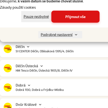
Děkujeme,
k vašim datům se budeme chovat slušně
.
Zásady použití cookies
Čestlice
Čestlice komerční zóna, U Makra 123, Čestlice
Pouze nezbytné
Přijmout vše
Dačice
Toužínská 199, Dačice
Podrobné nastavení
Děčín
S1 CENTER Děčín, Oblouková 1395/4, Děčín
Děčín Ústecká
HM Tesco Děčín, Ústecká 1905/8, Děčín IV
Dobrá
Dobrá 1130, Dobrá u Frýdku-Místku
Dvůr Králové