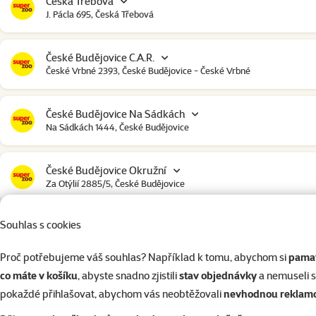
Česká Třebová
J. Pácla 695, Česká Třebová
České Budějovice C.A.R.
České Vrbné 2393, České Budějovice - České Vrbné
České Budějovice Na Sádkách
Na Sádkách 1444, České Budějovice
České Budějovice Okružní
Za Otýlií 2885/5, České Budějovice
Souhlas s cookies
České Budějovice Strakonická
Strakonická 2907, České Budějovice
Proč potřebujeme váš souhlas? Například k tomu, abychom si
pamat
co máte v košíku
, abyste snadno zjistili
stav objednávky
a nemuseli 
Český Krumlov
pokaždé přihlašovat, abychom vás neobtěžovali
nevhodnou reklam
Urbinská 238, Český Krumlov