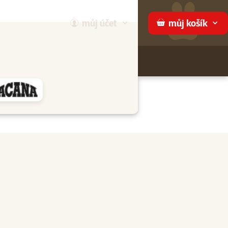
můj
účet
můj
košík
Hledej
háme