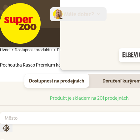
Máte dotaz?
E-sh
Úvod
Dostupnost produktu
Dostupnost produktu
Pochoutka Rasco Premium kosti obalené kuřecím masem 500g
Dostupnost na prodejnách
Doručení kurýre
Dostupnost na prodejnách
Produkt je skladem na 201 prodejnách
Seřadit podle aktuální polohy