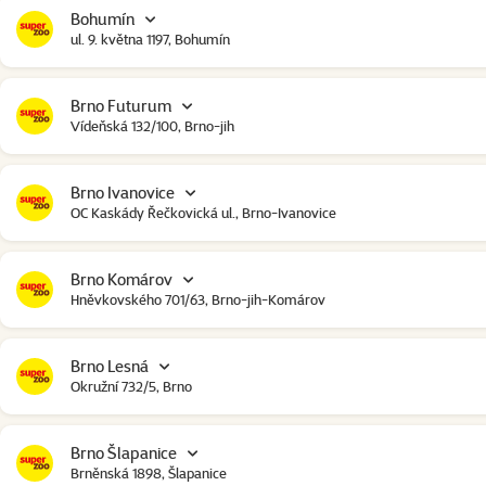
Bohumín
ul. 9. května 1197, Bohumín
Brno Futurum
Vídeňská 132/100, Brno-jih
Brno Ivanovice
OC Kaskády Řečkovická ul., Brno-Ivanovice
Brno Komárov
Hněvkovského 701/63, Brno-jih-Komárov
Brno Lesná
Okružní 732/5, Brno
Brno Šlapanice
Brněnská 1898, Šlapanice