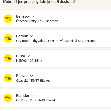
Zobrazit jen prodejny, kde je zboží dostupné
Benešov
Červené Vršky 2235, Benešov
Beroun
City market (bývalé A-CENTRUM), Konečná 689, Beroun
Bílina
Nábřeží 469, Bílina
Bílovec
Opavská 1159/57, Bílovec
Blansko
OC Poříčí, Poříčí 2610, Blansko