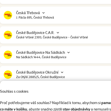
Česká Třebová
J. Pácla 695, Česká Třebová
České Budějovice C.A.R.
České Vrbné 2393, České Budějovice - České Vrbné
České Budějovice Na Sádkách
Na Sádkách 1444, České Budějovice
České Budějovice Okružní
Za Otýlií 2885/5, České Budějovice
Souhlas s cookies
České Budějovice Strakonická
Strakonická 2907, České Budějovice
Proč potřebujeme váš souhlas? Například k tomu, abychom si
pamat
co máte v košíku
, abyste snadno zjistili
stav objednávky
a nemuseli 