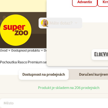
Advantix
Krm
Máte dotaz?
E-sh
Úvod
Dostupnost produktu
Dostupnost produktu
Pochoutka Rasco Premium sendviče z hovězího masa 230g
Dostupnost na prodejnách
Doručení kurýre
Dostupnost na prodejnách
Produkt je skladem na 206 prodejnách