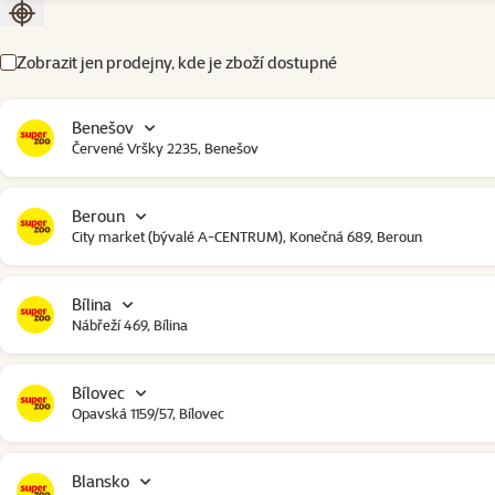
Seřadit podle aktuální polohy
Zobrazit jen prodejny, kde je zboží dostupné
Benešov
Červené Vršky 2235, Benešov
Beroun
City market (bývalé A-CENTRUM), Konečná 689, Beroun
Bílina
Nábřeží 469, Bílina
Bílovec
Opavská 1159/57, Bílovec
Blansko