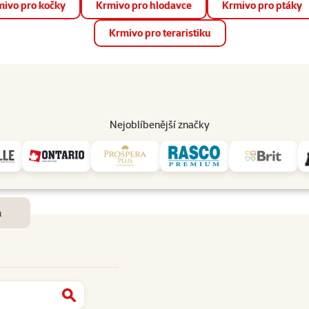
ivo pro kočky
Krmivo pro hlodavce
Krmivo pro ptáky
📱 Stáhněte si novou aplikaci Super zoo.
Více informací
Krmivo pro teraristiku
op
Akce a slevy
Prodejny
Služby
Poradna
Pomá
206
Nejoblíbenější značky
Dostupnost a doručení
m
Najít