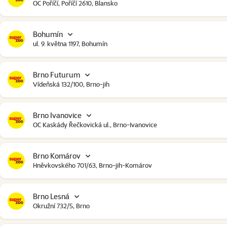
OC Poříčí, Poříčí 2610, Blansko
Bohumín
ul. 9. května 1197, Bohumín
Brno Futurum
Vídeňská 132/100, Brno-jih
Brno Ivanovice
OC Kaskády Řečkovická ul., Brno-Ivanovice
Brno Komárov
Hněvkovského 701/63, Brno-jih-Komárov
Brno Lesná
Okružní 732/5, Brno