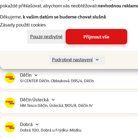
Český Krumlov
pokaždé přihlašovat, abychom vás neobtěžovali
nevhodnou reklam
Urbinská 238, Český Krumlov
Děkujeme,
k vašim datům se budeme chovat slušně
.
Zásady použití cookies
Čestlice
Čestlice komerční zóna, U Makra 123, Čestlice
Pouze nezbytné
Přijmout vše
Dačice
Toužínská 199, Dačice
Podrobné nastavení
Děčín
S1 CENTER Děčín, Oblouková 1395/4, Děčín
Děčín Ústecká
HM Tesco Děčín, Ústecká 1905/8, Děčín IV
Dobrá
Dobrá 1130, Dobrá u Frýdku-Místku