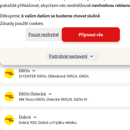
Český Krumlov
pokaždé přihlašovat, abychom vás neobtěžovali
nevhodnou reklam
Urbinská 238, Český Krumlov
Děkujeme,
k vašim datům se budeme chovat slušně
.
Zásady použití cookies
Čestlice
Čestlice komerční zóna, U Makra 123, Čestlice
Pouze nezbytné
Přijmout vše
Dačice
Toužínská 199, Dačice
Podrobné nastavení
Děčín
S1 CENTER Děčín, Oblouková 1395/4, Děčín
Děčín Ústecká
HM Tesco Děčín, Ústecká 1905/8, Děčín IV
Dobrá
Dobrá 1130, Dobrá u Frýdku-Místku