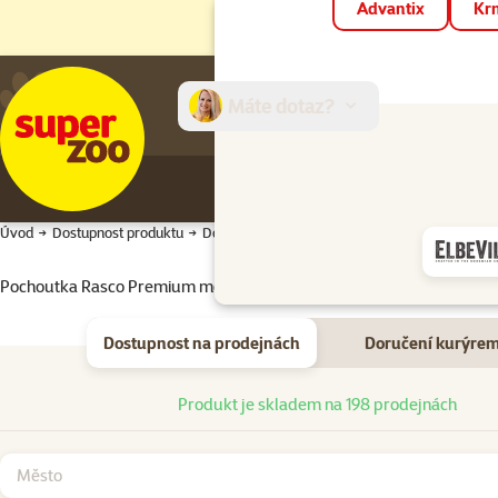
Advantix
Krm
Máte dotaz?
E-sh
Úvod
Dostupnost produktu
Dostupnost produktu
Pochoutka Rasco Premium mouční červi a extra rýže 500g
Dostupnost na prodejnách
Doručení kurýre
Dostupnost na prodejnách
Produkt je skladem na 198 prodejnách