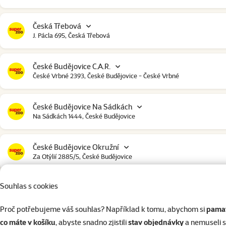
Česká Třebová
J. Pácla 695, Česká Třebová
České Budějovice C.A.R.
České Vrbné 2393, České Budějovice - České Vrbné
České Budějovice Na Sádkách
Na Sádkách 1444, České Budějovice
České Budějovice Okružní
Za Otýlií 2885/5, České Budějovice
Souhlas s cookies
České Budějovice Strakonická
Strakonická 2907, České Budějovice
Proč potřebujeme váš souhlas? Například k tomu, abychom si
pamat
co máte v košíku
, abyste snadno zjistili
stav objednávky
a nemuseli 