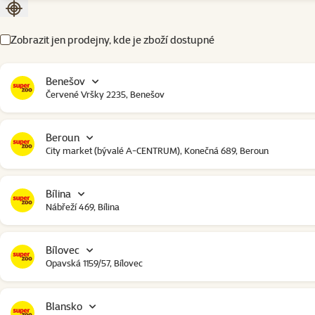
Seřadit podle aktuální polohy
Zobrazit jen prodejny, kde je zboží dostupné
Benešov
Červené Vršky 2235, Benešov
Beroun
City market (bývalé A-CENTRUM), Konečná 689, Beroun
Bílina
Nábřeží 469, Bílina
Bílovec
Opavská 1159/57, Bílovec
Blansko