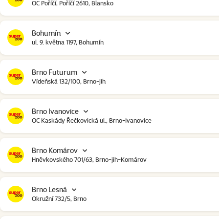
OC Poříčí, Poříčí 2610, Blansko
Bohumín
ul. 9. května 1197, Bohumín
Brno Futurum
Vídeňská 132/100, Brno-jih
Brno Ivanovice
OC Kaskády Řečkovická ul., Brno-Ivanovice
Brno Komárov
Hněvkovského 701/63, Brno-jih-Komárov
Brno Lesná
Okružní 732/5, Brno