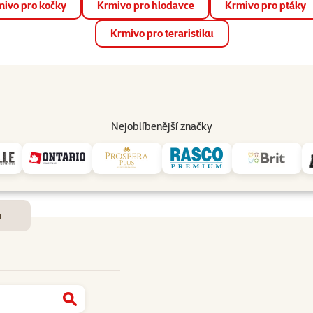
ivo pro kočky
Krmivo pro hlodavce
Krmivo pro ptáky
📱 Stáhněte si novou aplikaci Super zoo.
Více informací
Krmivo pro teraristiku
op
Akce a slevy
Prodejny
Služby
Poradna
Pomá
206
Nejoblíbenější značky
Dostupnost a doručení
m
Najít