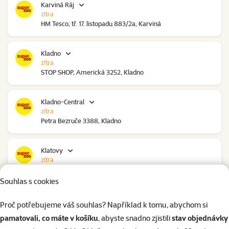
Karviná Ráj
zítra
HM Tesco, tř. 17. listopadu 883/2a, Karviná
Kladno
zítra
STOP SHOP, Americká 3252, Kladno
Kladno-Central
zítra
Petra Bezruče 3388, Kladno
Klatovy
zítra
NC Škodovka, Domažlická 948, Klatovy
Souhlas s cookies
Kolín
Proč potřebujeme váš souhlas? Například k tomu, abychom si
zítra
pamatovali, co máte v košíku
, abyste snadno zjistili
stav objednávky
Polepská 979, Kolín