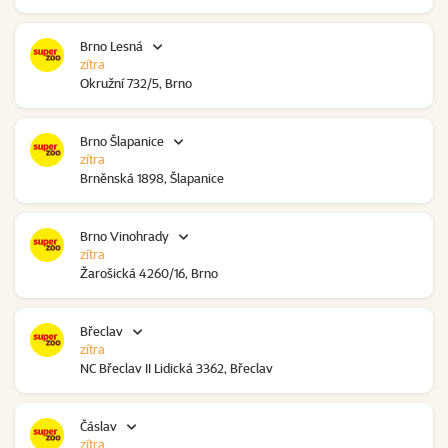
Brno Lesná
zítra
Okružní 732/5, Brno
Brno Šlapanice
zítra
Brněnská 1898, Šlapanice
Brno Vinohrady
zítra
Žarošická 4260/16, Brno
Břeclav
zítra
NC Břeclav II Lidická 3362, Břeclav
Čáslav
zítra