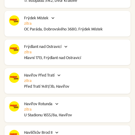
17. listopadu 3142, Dvůr Králové
Frýdek Místek
zítra
OC Paráda, Dobrovského 3680, Frýdek Místek
Frýdlant nad Ostravicí
zítra
Hlavní 1713, Frýdlant nad Ostravicí
Havířov Před Tratí
zítra
Před Tratí 1481/3b, Havířov
Havířov Rotunda
zítra
U Stadionu 1655/8a, Havířov
Havlíčkův Brod II