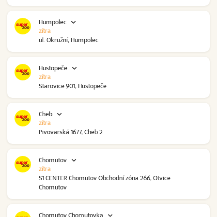
Humpolec
zítra
ul. Okružní, Humpolec
Hustopeče
zítra
Starovice 901, Hustopeče
Cheb
zítra
Pivovarská 1677, Cheb 2
Chomutov
zítra
S1 CENTER Chomutov Obchodní zóna 266, Otvice -
Chomutov
Chomutov Chomutovka