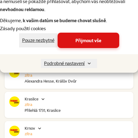
a nemuseli se pokaždé přihlašovat, abychom vás neobtěžovali
nevhodnou reklamou
.
Kolín Ovčáry
zítra
Děkujeme,
k vašim datům se budeme chovat slušně
.
Ovčáry 304, Ovčáry
Zásady použití cookies
Pouze nezbytné
Přijmout vše
Kozomín
zítra
RP Kozomín č.p. 508, Kozomín
Podrobné nastavení
Králův Dvůr
zítra
Alexandra Hesse, Králův Dvůr
Kraslice
zítra
Přilehlá 1731, Kraslice
Krnov
zítra