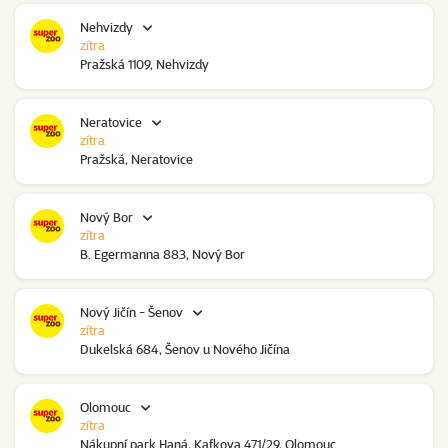
Nehvizdy
zítra
Pražská 1109, Nehvizdy
Neratovice
zítra
Pražská, Neratovice
Nový Bor
zítra
B. Egermanna 883, Nový Bor
Nový Jičín - Šenov
zítra
Dukelská 684, Šenov u Nového Jičína
Olomouc
zítra
Nákupní park Haná, Kafkova 471/29, Olomouc