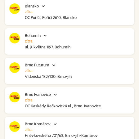
Blansko
zítra
OC Poříčí, Poříčí 2610, Blansko
Bohumín
zítra
ul. 9. května 1197, Bohumín
Brno Futurum
zítra
Vídeňská 132/100, Brno-jih
Brno Ivanovice
zítra
OC Kaskády Řečkovická ul., Brno-Ivanovice
Brno Komárov
zítra
Hněvkovského 701/63, Brno-jih-Komárov