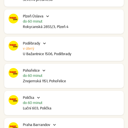
Plzeň Úslava
do 60 minut
Rokycanská 2855/3, Plzeň 4
Poděbrady
v úterý
U Bažantnice 1506, Poděbrady
Pohořelice
do 60 minut
Znojemská 1151, Pohořelice
Polička
do 60 minut
Luční 603, Polička
Praha Barrandov