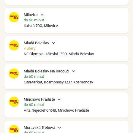
Milovice
do 60 minut
Italská 700, Milovice
Mladá Boleslav
v úterý
NC Olympia, Jičínská 1350, Mladá Boleslav
Mladá Boleslav Na Radouči
do 60 minut
CityMarket, Kosmonosy 1237, Kosmonosy
Mnichovo Hradiště
do 60 minut
Víta Nejedlého 1618, Mnichovo Hradiště
Moravská Třebová
do 60 minut