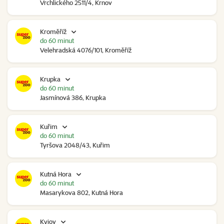
Vrchlického 2511/4, Krnov
Kroměříž
do 60 minut
Velehradská 4076/101, Kroměříž
Krupka
do 60 minut
Jasmínová 386, Krupka
Kuřim
do 60 minut
Tyršova 2048/43, Kuřim
Kutná Hora
do 60 minut
Masarykova 802, Kutná Hora
Kyjov