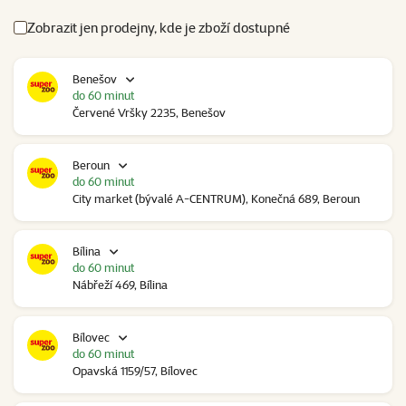
Zobrazit jen prodejny, kde je zboží dostupné
Benešov
do 60 minut
Červené Vršky 2235, Benešov
Beroun
do 60 minut
City market (bývalé A-CENTRUM), Konečná 689, Beroun
Bílina
do 60 minut
Nábřeží 469, Bílina
Bílovec
do 60 minut
Opavská 1159/57, Bílovec