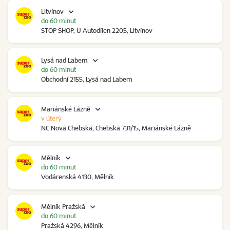
Litvínov
do 60 minut
STOP SHOP, U Autodílen 2205, Litvínov
Lysá nad Labem
do 60 minut
Obchodní 2155, Lysá nad Labem
Mariánské Lázně
v úterý
NC Nová Chebská, Chebská 731/15, Mariánské Lázně
Mělník
do 60 minut
Vodárenská 4130, Mělník
Mělník Pražská
do 60 minut
Pražská 4296, Mělník