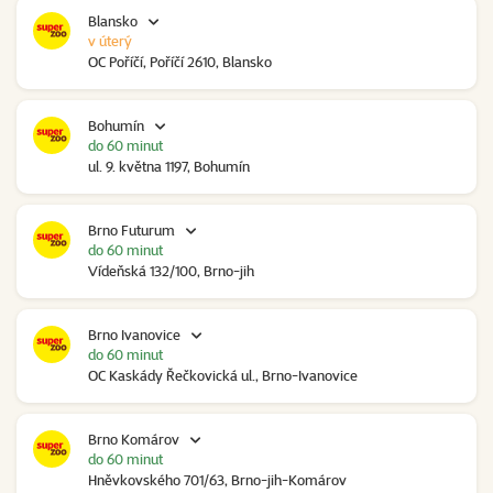
Blansko
v úterý
OC Poříčí, Poříčí 2610, Blansko
Bohumín
do 60 minut
ul. 9. května 1197, Bohumín
Brno Futurum
do 60 minut
Vídeňská 132/100, Brno-jih
Brno Ivanovice
do 60 minut
OC Kaskády Řečkovická ul., Brno-Ivanovice
Brno Komárov
do 60 minut
Hněvkovského 701/63, Brno-jih-Komárov