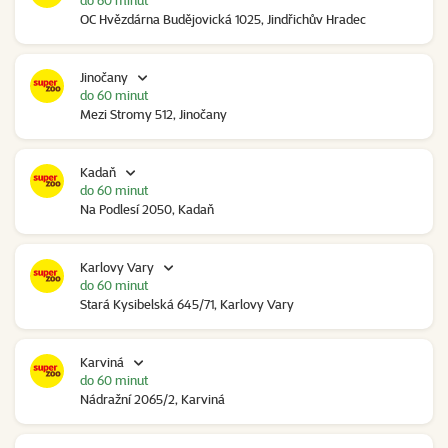
do 60 minut
OC Hvězdárna Budějovická 1025, Jindřichův Hradec
Jinočany
do 60 minut
Mezi Stromy 512, Jinočany
Kadaň
do 60 minut
Na Podlesí 2050, Kadaň
Karlovy Vary
do 60 minut
Stará Kysibelská 645/71, Karlovy Vary
Karviná
do 60 minut
Nádražní 2065/2, Karviná