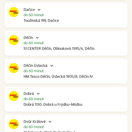
Dačice
do 60 minut
Toužínská 199, Dačice
Děčín
do 60 minut
S1 CENTER Děčín, Oblouková 1395/4, Děčín
Děčín Ústecká
do 60 minut
HM Tesco Děčín, Ústecká 1905/8, Děčín IV
Dobrá
do 60 minut
Dobrá 1130, Dobrá u Frýdku-Místku
Dvůr Králové
do 60 minut