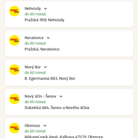
Nehvizdy
do 60 minut
Pražská 1109, Nehvizdy
Neratovice
do 60 minut
Pražská, Neratovice
Nový Bor
do 60 minut
B. Egermanna 883, Nový Bor
Nový Jičín - Šenov
do 60 minut
Dukelská 684, Šenov u Nového Jičína
Olomouc
do 60 minut
Nákupní park Haná, Kafkova 471/29, Olomouc