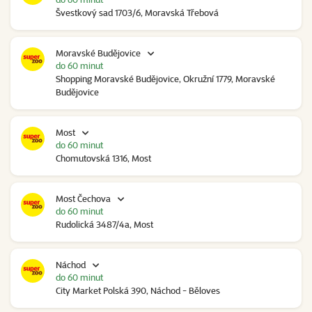
Švestkový sad 1703/6, Moravská Třebová
Moravské Budějovice
do 60 minut
Shopping Moravské Budějovice, Okružní 1779, Moravské
Budějovice
Most
do 60 minut
Chomutovská 1316, Most
Most Čechova
do 60 minut
Rudolická 3487/4a, Most
Náchod
do 60 minut
City Market Polská 390, Náchod - Běloves