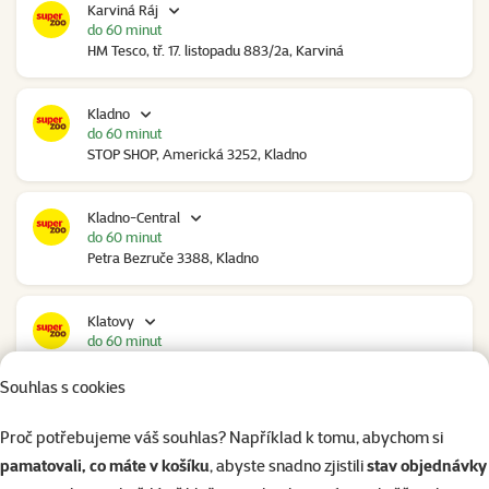
Karviná Ráj
do 60 minut
HM Tesco, tř. 17. listopadu 883/2a, Karviná
Kladno
do 60 minut
STOP SHOP, Americká 3252, Kladno
Kladno-Central
do 60 minut
Petra Bezruče 3388, Kladno
Klatovy
do 60 minut
NC Škodovka, Domažlická 948, Klatovy
Souhlas s cookies
Kolín
Proč potřebujeme váš souhlas? Například k tomu, abychom si
do 60 minut
pamatovali, co máte v košíku
, abyste snadno zjistili
stav objednávky
Polepská 979, Kolín