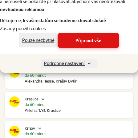
a nemuseli se pokaždé přihlašovat, abychom vás neobtěžovali
nevhodnou reklamou
.
Kolín Ovčáry
do 60 minut
Děkujeme,
k vašim datům se budeme chovat slušně
.
Ovčáry 304, Ovčáry
Zásady použití cookies
Pouze nezbytné
Přijmout vše
Kozomín
do 60 minut
RP Kozomín č.p. 508, Kozomín
Podrobné nastavení
Králův Dvůr
do 60 minut
Alexandra Hesse, Králův Dvůr
Kraslice
do 60 minut
Přilehlá 1731, Kraslice
Krnov
do 60 minut