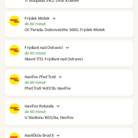
17. listopadu 3142, Dvůr Králové
Frýdek Místek
do 60 minut
OC Paráda, Dobrovského 3680, Frýdek Místek
Frýdlant nad Ostravicí
do 60 minut
Hlavní 1713, Frýdlant nad Ostravicí
Havířov Před Tratí
do 60 minut
Před Tratí 1481/3b, Havířov
Havířov Rotunda
do 60 minut
U Stadionu 1655/8a, Havířov
Havlíčkův Brod II