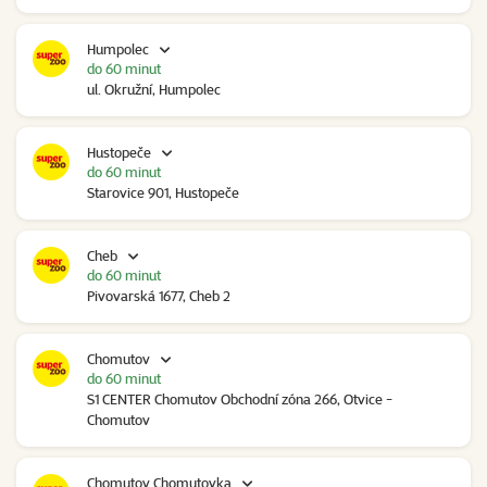
Humpolec
do 60 minut
ul. Okružní, Humpolec
Hustopeče
do 60 minut
Starovice 901, Hustopeče
Cheb
do 60 minut
Pivovarská 1677, Cheb 2
Chomutov
do 60 minut
S1 CENTER Chomutov Obchodní zóna 266, Otvice -
Chomutov
Chomutov Chomutovka