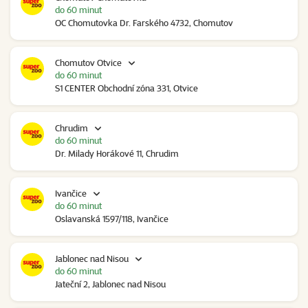
do 60 minut
OC Chomutovka Dr. Farského 4732, Chomutov
Chomutov Otvice
do 60 minut
S1 CENTER Obchodní zóna 331, Otvice
Chrudim
do 60 minut
Dr. Milady Horákové 11, Chrudim
Ivančice
do 60 minut
Oslavanská 1597/118, Ivančice
Jablonec nad Nisou
do 60 minut
Jateční 2, Jablonec nad Nisou