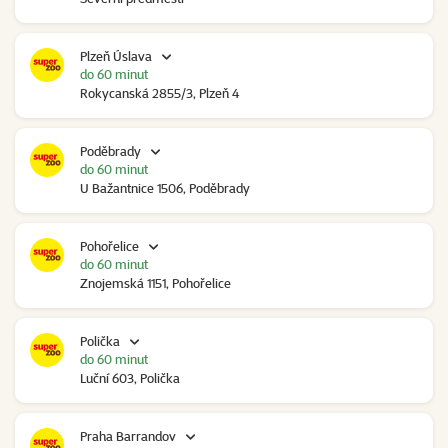
Plzeň Úslava
do 60 minut
Rokycanská 2855/3, Plzeň 4
Poděbrady
do 60 minut
U Bažantnice 1506, Poděbrady
Pohořelice
do 60 minut
Znojemská 1151, Pohořelice
Polička
do 60 minut
Luční 603, Polička
Praha Barrandov