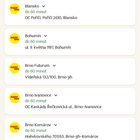
Blansko
do 60 minut
OC Poříčí, Poříčí 2610, Blansko
Bohumín
do 60 minut
ul. 9. května 1197, Bohumín
Brno Futurum
do 60 minut
Vídeňská 132/100, Brno-jih
Brno Ivanovice
do 60 minut
OC Kaskády Řečkovická ul., Brno-Ivanovice
Brno Komárov
do 60 minut
Hněvkovského 701/63, Brno-jih-Komárov