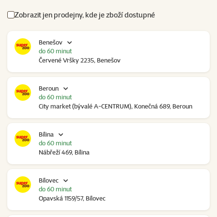
Zobrazit jen prodejny, kde je zboží dostupné
Benešov
do 60 minut
Červené Vršky 2235, Benešov
Beroun
do 60 minut
City market (bývalé A-CENTRUM), Konečná 689, Beroun
Bílina
do 60 minut
Nábřeží 469, Bílina
Bílovec
do 60 minut
Opavská 1159/57, Bílovec