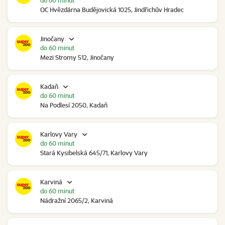
do 60 minut
OC Hvězdárna Budějovická 1025, Jindřichův Hradec
Jinočany
do 60 minut
Mezi Stromy 512, Jinočany
Kadaň
do 60 minut
Na Podlesí 2050, Kadaň
Karlovy Vary
do 60 minut
Stará Kysibelská 645/71, Karlovy Vary
Karviná
do 60 minut
Nádražní 2065/2, Karviná