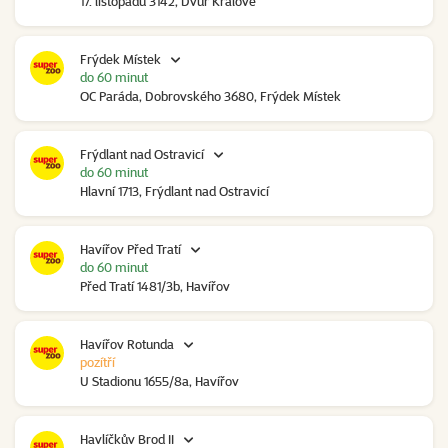
17. listopadu 3142, Dvůr Králové
Frýdek Místek
do 60 minut
OC Paráda, Dobrovského 3680, Frýdek Místek
Frýdlant nad Ostravicí
do 60 minut
Hlavní 1713, Frýdlant nad Ostravicí
Havířov Před Tratí
do 60 minut
Před Tratí 1481/3b, Havířov
Havířov Rotunda
pozítří
U Stadionu 1655/8a, Havířov
Havlíčkův Brod II