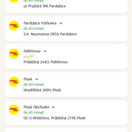
do 60 minut
ul. Pražská 199, Pardubice
Pardubice Višňovka
do 60 minut
S.K. Neumanna 2859, Pardubice
Pelhřimov
pozítří
Průběžná 2483, Pelhřimov
Písek
do 60 minut
Hradišťská 2690, Písek
Písek Obchodní
do 60 minut
OC U Hřebčince, Průběžná 2739, Písek