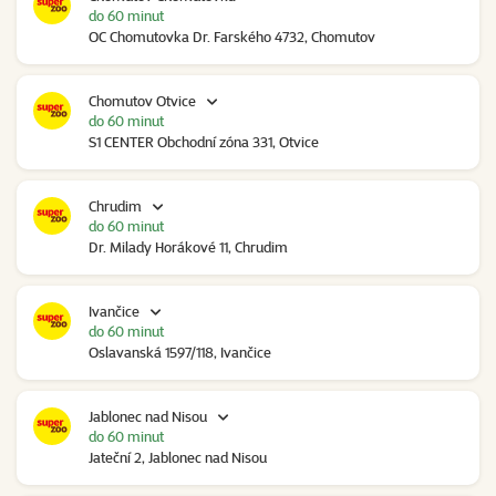
do 60 minut
OC Chomutovka Dr. Farského 4732, Chomutov
Chomutov Otvice
do 60 minut
S1 CENTER Obchodní zóna 331, Otvice
Chrudim
do 60 minut
Dr. Milady Horákové 11, Chrudim
Ivančice
do 60 minut
Oslavanská 1597/118, Ivančice
Jablonec nad Nisou
do 60 minut
Jateční 2, Jablonec nad Nisou