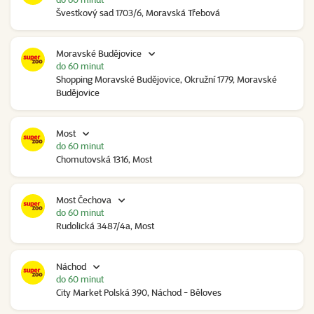
Švestkový sad 1703/6, Moravská Třebová
Moravské Budějovice
do 60 minut
Shopping Moravské Budějovice, Okružní 1779, Moravské
Budějovice
Most
do 60 minut
Chomutovská 1316, Most
Most Čechova
do 60 minut
Rudolická 3487/4a, Most
Náchod
do 60 minut
City Market Polská 390, Náchod - Běloves