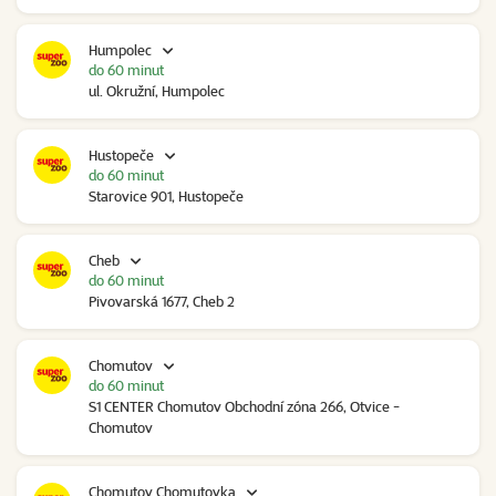
Humpolec
do 60 minut
ul. Okružní, Humpolec
Hustopeče
do 60 minut
Starovice 901, Hustopeče
Cheb
do 60 minut
Pivovarská 1677, Cheb 2
Chomutov
do 60 minut
S1 CENTER Chomutov Obchodní zóna 266, Otvice -
Chomutov
Chomutov Chomutovka