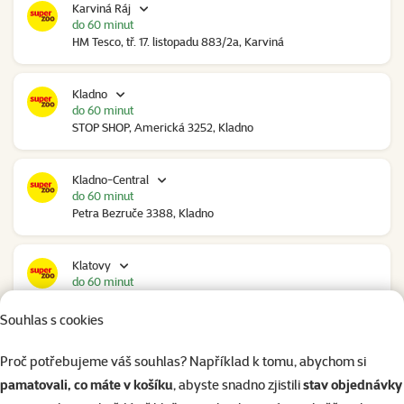
Karviná Ráj
do 60 minut
HM Tesco, tř. 17. listopadu 883/2a, Karviná
Kladno
do 60 minut
STOP SHOP, Americká 3252, Kladno
Kladno-Central
do 60 minut
Petra Bezruče 3388, Kladno
Klatovy
do 60 minut
NC Škodovka, Domažlická 948, Klatovy
Souhlas s cookies
Kolín
Proč potřebujeme váš souhlas? Například k tomu, abychom si
do 60 minut
pamatovali, co máte v košíku
, abyste snadno zjistili
stav objednávky
Polepská 979, Kolín