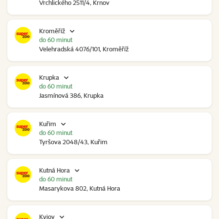
Vrchlického 2511/4, Krnov
Kroměříž
do 60 minut
Velehradská 4076/101, Kroměříž
Krupka
do 60 minut
Jasmínová 386, Krupka
Kuřim
do 60 minut
Tyršova 2048/43, Kuřim
Kutná Hora
do 60 minut
Masarykova 802, Kutná Hora
Kyjov