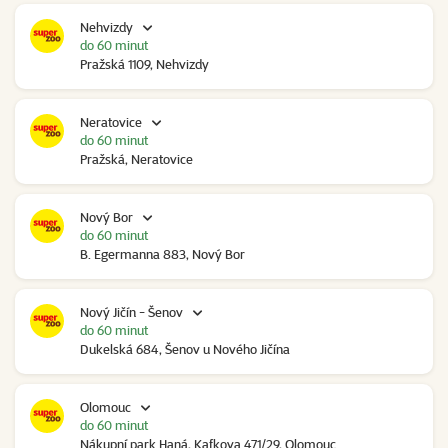
Nehvizdy
do 60 minut
Pražská 1109, Nehvizdy
Neratovice
do 60 minut
Pražská, Neratovice
Nový Bor
do 60 minut
B. Egermanna 883, Nový Bor
Nový Jičín - Šenov
do 60 minut
Dukelská 684, Šenov u Nového Jičína
Olomouc
do 60 minut
Nákupní park Haná, Kafkova 471/29, Olomouc