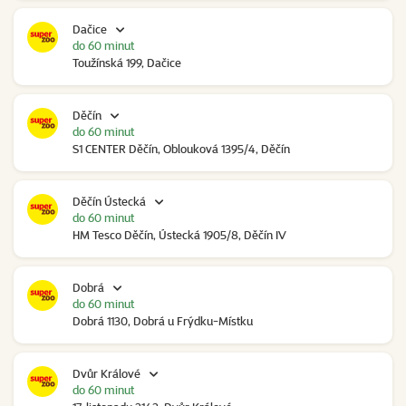
Dačice
do 60 minut
Toužínská 199, Dačice
Děčín
do 60 minut
S1 CENTER Děčín, Oblouková 1395/4, Děčín
Děčín Ústecká
do 60 minut
HM Tesco Děčín, Ústecká 1905/8, Děčín IV
Dobrá
do 60 minut
Dobrá 1130, Dobrá u Frýdku-Místku
Dvůr Králové
do 60 minut