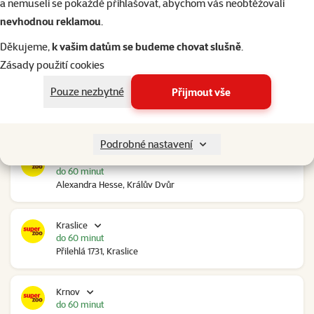
a nemuseli se pokaždé přihlašovat, abychom vás neobtěžovali
nevhodnou reklamou
.
Kolín Ovčáry
do 60 minut
Děkujeme,
k vašim datům se budeme chovat slušně
.
Ovčáry 304, Ovčáry
Zásady použití cookies
Pouze nezbytné
Přijmout vše
Kozomín
do 60 minut
RP Kozomín č.p. 508, Kozomín
Podrobné nastavení
Králův Dvůr
do 60 minut
Alexandra Hesse, Králův Dvůr
Kraslice
do 60 minut
Přilehlá 1731, Kraslice
Krnov
do 60 minut