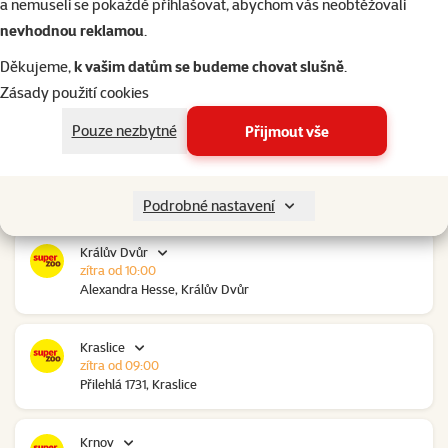
a nemuseli se pokaždé přihlašovat, abychom vás neobtěžovali
Polepská 979, Kolín
nevhodnou reklamou
.
Kolín Ovčáry
Děkujeme,
k vašim datům se budeme chovat slušně
.
zítra od 10:00
Zásady použití cookies
Ovčáry 304, Ovčáry
Pouze nezbytné
Přijmout vše
Kozomín
zítra od 10:00
RP Kozomín č.p. 508, Kozomín
Podrobné nastavení
Králův Dvůr
zítra od 10:00
Alexandra Hesse, Králův Dvůr
Kraslice
zítra od 09:00
Přilehlá 1731, Kraslice
Krnov