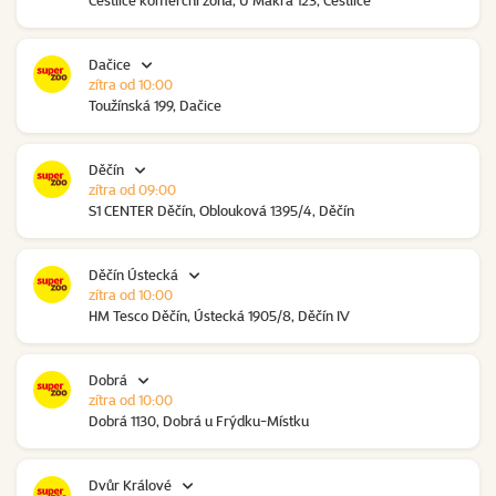
Čestlice komerční zóna, U Makra 123, Čestlice
Dačice
zítra od 10:00
Toužínská 199, Dačice
Děčín
zítra od 09:00
S1 CENTER Děčín, Oblouková 1395/4, Děčín
Děčín Ústecká
zítra od 10:00
HM Tesco Děčín, Ústecká 1905/8, Děčín IV
Dobrá
zítra od 10:00
Dobrá 1130, Dobrá u Frýdku-Místku
Dvůr Králové