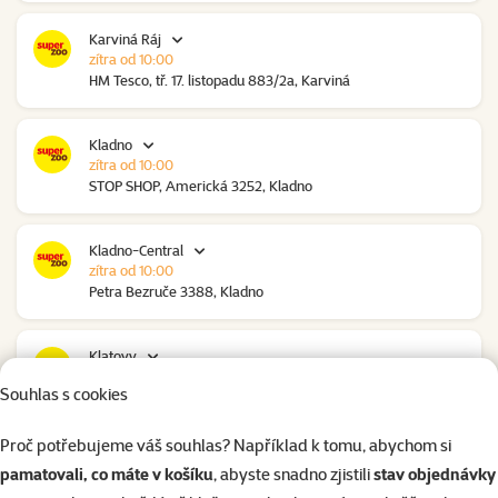
Karviná Ráj
zítra od 10:00
HM Tesco, tř. 17. listopadu 883/2a, Karviná
Kladno
zítra od 10:00
STOP SHOP, Americká 3252, Kladno
Kladno-Central
zítra od 10:00
Petra Bezruče 3388, Kladno
Klatovy
zítra od 10:00
Souhlas s cookies
NC Škodovka, Domažlická 948, Klatovy
Proč potřebujeme váš souhlas? Například k tomu, abychom si
Kolín
pamatovali, co máte v košíku
, abyste snadno zjistili
stav objednávky
zítra od 09:00