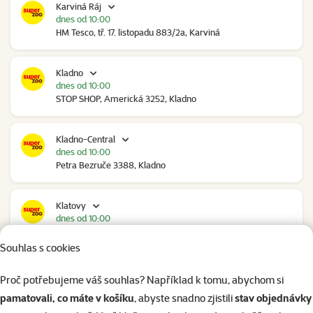
Karviná Ráj
dnes od 10:00
HM Tesco, tř. 17. listopadu 883/2a, Karviná
Kladno
dnes od 10:00
STOP SHOP, Americká 3252, Kladno
Kladno-Central
dnes od 10:00
Petra Bezruče 3388, Kladno
Klatovy
dnes od 10:00
NC Škodovka, Domažlická 948, Klatovy
Souhlas s cookies
Kolín
Proč potřebujeme váš souhlas? Například k tomu, abychom si
dnes od 09:00
pamatovali, co máte v košíku
, abyste snadno zjistili
stav objednávky
Polepská 979, Kolín