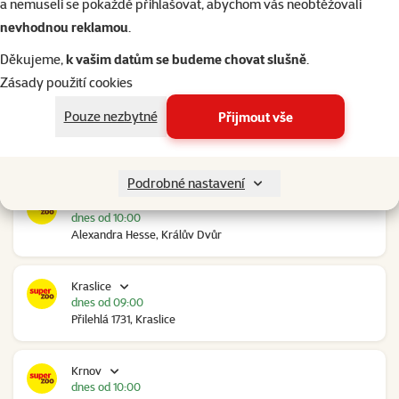
a nemuseli se pokaždé přihlašovat, abychom vás neobtěžovali
nevhodnou reklamou
.
Kolín Ovčáry
dnes od 10:00
Děkujeme,
k vašim datům se budeme chovat slušně
.
Ovčáry 304, Ovčáry
Zásady použití cookies
Pouze nezbytné
Přijmout vše
Kozomín
dnes od 10:00
RP Kozomín č.p. 508, Kozomín
Podrobné nastavení
Králův Dvůr
dnes od 10:00
Alexandra Hesse, Králův Dvůr
Kraslice
dnes od 09:00
Přilehlá 1731, Kraslice
Krnov
dnes od 10:00