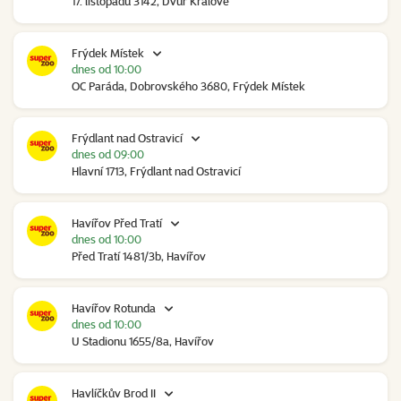
17. listopadu 3142, Dvůr Králové
Frýdek Místek
dnes od 10:00
OC Paráda, Dobrovského 3680, Frýdek Místek
Frýdlant nad Ostravicí
dnes od 09:00
Hlavní 1713, Frýdlant nad Ostravicí
Havířov Před Tratí
dnes od 10:00
Před Tratí 1481/3b, Havířov
Havířov Rotunda
dnes od 10:00
U Stadionu 1655/8a, Havířov
Havlíčkův Brod II