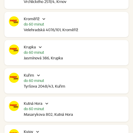
Vrchlického 2511/4, Krnov
Kroměříž
do 60 minut
Velehradská 4076/101, Kroměříž
Krupka
do 60 minut
Jasmínová 386, Krupka
Kuřim
do 60 minut
Tyršova 2048/43, Kuřim
Kutná Hora
do 60 minut
Masarykova 802, Kutná Hora
Kyjov