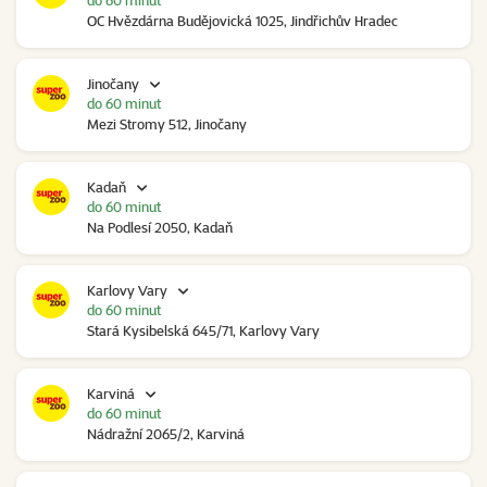
do 60 minut
OC Hvězdárna Budějovická 1025, Jindřichův Hradec
Jinočany
do 60 minut
Mezi Stromy 512, Jinočany
Kadaň
do 60 minut
Na Podlesí 2050, Kadaň
Karlovy Vary
do 60 minut
Stará Kysibelská 645/71, Karlovy Vary
Karviná
do 60 minut
Nádražní 2065/2, Karviná