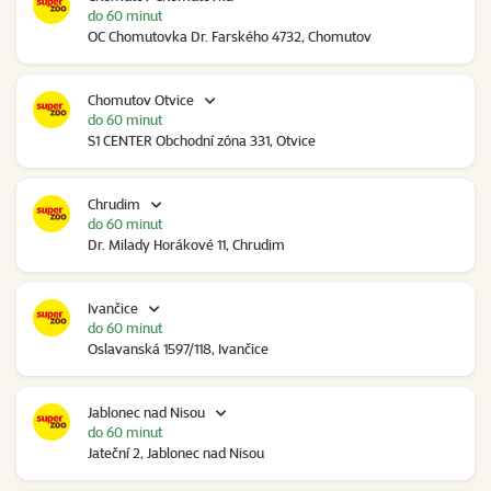
do 60 minut
OC Chomutovka Dr. Farského 4732, Chomutov
Chomutov Otvice
do 60 minut
S1 CENTER Obchodní zóna 331, Otvice
Chrudim
do 60 minut
Dr. Milady Horákové 11, Chrudim
Ivančice
do 60 minut
Oslavanská 1597/118, Ivančice
Jablonec nad Nisou
do 60 minut
Jateční 2, Jablonec nad Nisou