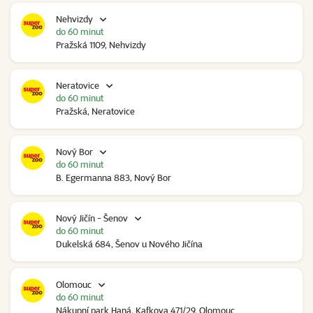
Nehvizdy
do 60 minut
Pražská 1109, Nehvizdy
Neratovice
do 60 minut
Pražská, Neratovice
Nový Bor
do 60 minut
B. Egermanna 883, Nový Bor
Nový Jičín - Šenov
do 60 minut
Dukelská 684, Šenov u Nového Jičína
Olomouc
do 60 minut
Nákupní park Haná, Kafkova 471/29, Olomouc