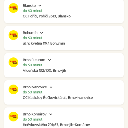
Blansko
do 60 minut
OC Poříčí, Poříčí 2610, Blansko
Bohumín
do 60 minut
ul. 9. května 1197, Bohumín
Brno Futurum
do 60 minut
Vídeňská 132/100, Brno-jih
Brno Ivanovice
do 60 minut
OC Kaskády Řečkovická ul., Brno-Ivanovice
Brno Komárov
do 60 minut
Hněvkovského 701/63, Brno-jih-Komárov