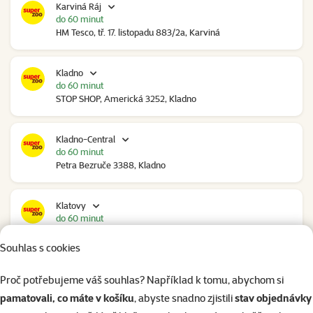
Karviná Ráj
do 60 minut
HM Tesco, tř. 17. listopadu 883/2a, Karviná
Kladno
do 60 minut
STOP SHOP, Americká 3252, Kladno
Kladno-Central
do 60 minut
Petra Bezruče 3388, Kladno
Klatovy
do 60 minut
NC Škodovka, Domažlická 948, Klatovy
Souhlas s cookies
Kolín
Proč potřebujeme váš souhlas? Například k tomu, abychom si
do 60 minut
pamatovali, co máte v košíku
, abyste snadno zjistili
stav objednávky
Polepská 979, Kolín