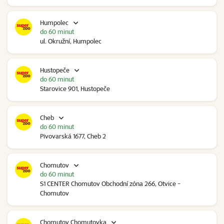
Humpolec
do 60 minut
ul. Okružní, Humpolec
Hustopeče
do 60 minut
Starovice 901, Hustopeče
Cheb
do 60 minut
Pivovarská 1677, Cheb 2
Chomutov
do 60 minut
S1 CENTER Chomutov Obchodní zóna 266, Otvice -
Chomutov
Chomutov Chomutovka