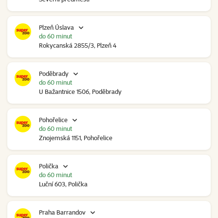
Plzeň Úslava
do 60 minut
Rokycanská 2855/3, Plzeň 4
Poděbrady
do 60 minut
U Bažantnice 1506, Poděbrady
Pohořelice
do 60 minut
Znojemská 1151, Pohořelice
Polička
do 60 minut
Luční 603, Polička
Praha Barrandov