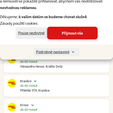
a nemuseli se pokaždé přihlašovat, abychom vás neobtěžovali
nevhodnou reklamou
.
Kolín Ovčáry
do 60 minut
Děkujeme,
k vašim datům se budeme chovat slušně
.
Ovčáry 304, Ovčáry
Zásady použití cookies
Pouze nezbytné
Přijmout vše
Kozomín
do 60 minut
RP Kozomín č.p. 508, Kozomín
Podrobné nastavení
Králův Dvůr
do 60 minut
Alexandra Hesse, Králův Dvůr
Kraslice
do 60 minut
Přilehlá 1731, Kraslice
Krnov
do 60 minut