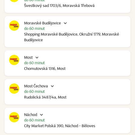
Švestkový sad 1703/6, Moravská Třebová
Moravské Budějovice
do 60 minut
Shopping Moravské Budějovice, Okružní 1779, Moravské
Budějovice
Most
do 60 minut
Chomutovská 1316, Most
Most Čechova
do 60 minut
Rudolická 3487/4a, Most
Náchod
do 60 minut
City Market Polská 390, Náchod - Běloves