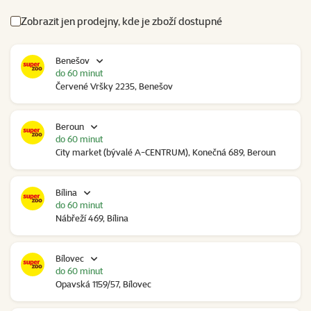
Zobrazit jen prodejny, kde je zboží dostupné
Benešov
do 60 minut
Červené Vršky 2235, Benešov
Beroun
do 60 minut
City market (bývalé A-CENTRUM), Konečná 689, Beroun
Bílina
do 60 minut
Nábřeží 469, Bílina
Bílovec
do 60 minut
Opavská 1159/57, Bílovec