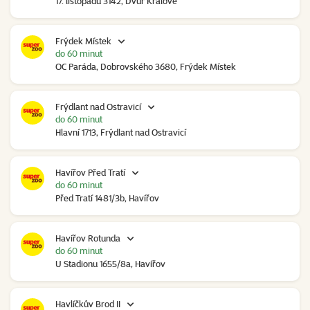
17. listopadu 3142, Dvůr Králové
Frýdek Místek
do 60 minut
OC Paráda, Dobrovského 3680, Frýdek Místek
Frýdlant nad Ostravicí
do 60 minut
Hlavní 1713, Frýdlant nad Ostravicí
Havířov Před Tratí
do 60 minut
Před Tratí 1481/3b, Havířov
Havířov Rotunda
do 60 minut
U Stadionu 1655/8a, Havířov
Havlíčkův Brod II