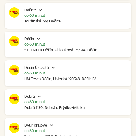
Dačice
do 60 minut
Toužínská 199, Dačice
Děčín
do 60 minut
S1 CENTER Děčín, Oblouková 1395/4, Děčín
Děčín Ústecká
do 60 minut
HM Tesco Děčín, Ústecká 1905/8, Děčín IV
Dobrá
do 60 minut
Dobrá 1130, Dobrá u Frýdku-Místku
Dvůr Králové
do 60 minut