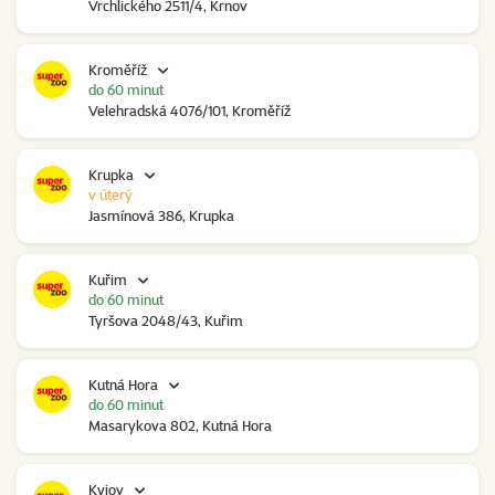
Vrchlického 2511/4, Krnov
Kroměříž
do 60 minut
Velehradská 4076/101, Kroměříž
Krupka
v úterý
Jasmínová 386, Krupka
Kuřim
do 60 minut
Tyršova 2048/43, Kuřim
Kutná Hora
do 60 minut
Masarykova 802, Kutná Hora
Kyjov