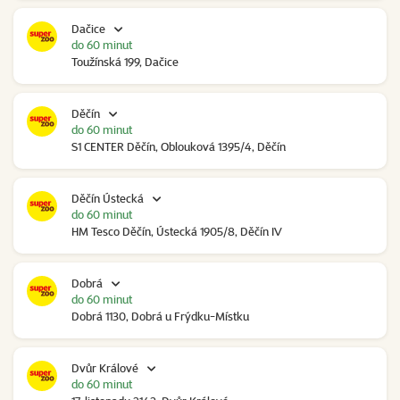
Dačice
do 60 minut
Toužínská 199, Dačice
Děčín
do 60 minut
S1 CENTER Děčín, Oblouková 1395/4, Děčín
Děčín Ústecká
do 60 minut
HM Tesco Děčín, Ústecká 1905/8, Děčín IV
Dobrá
do 60 minut
Dobrá 1130, Dobrá u Frýdku-Místku
Dvůr Králové
do 60 minut