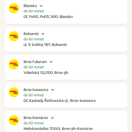
Blansko
do 60 minut
OC Poříčí, Poříčí 2610, Blansko
Bohumín
do 60 minut
ul. 9. května 1197, Bohumín
Brno Futurum
do 60 minut
Vídeňská 132/100, Brno-jih
Brno Ivanovice
do 60 minut
OC Kaskády Řečkovická ul., Brno-Ivanovice
Brno Komárov
do 60 minut
Hněvkovského 701/63, Brno-jih-Komárov