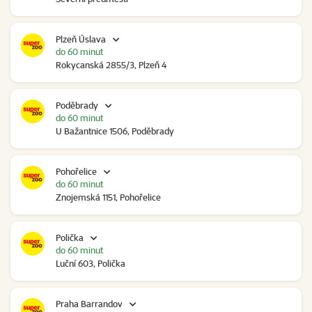
Plzeň Úslava
do 60 minut
Rokycanská 2855/3, Plzeň 4
Poděbrady
do 60 minut
U Bažantnice 1506, Poděbrady
Pohořelice
do 60 minut
Znojemská 1151, Pohořelice
Polička
do 60 minut
Luční 603, Polička
Praha Barrandov