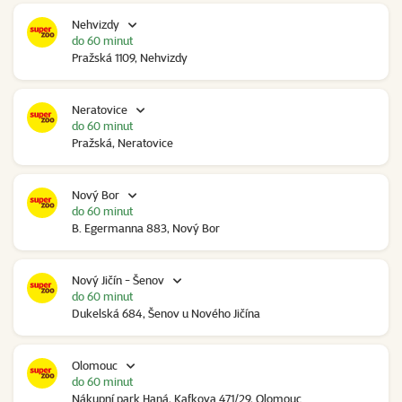
Nehvizdy
do 60 minut
Pražská 1109, Nehvizdy
Neratovice
do 60 minut
Pražská, Neratovice
Nový Bor
do 60 minut
B. Egermanna 883, Nový Bor
Nový Jičín - Šenov
do 60 minut
Dukelská 684, Šenov u Nového Jičína
Olomouc
do 60 minut
Nákupní park Haná, Kafkova 471/29, Olomouc