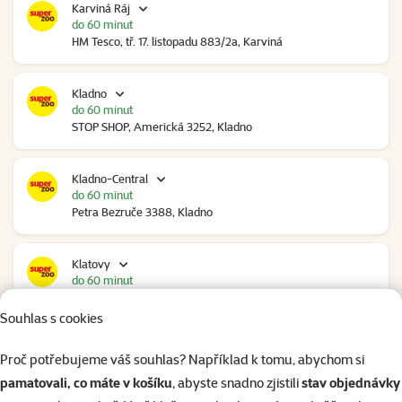
Karviná Ráj
do 60 minut
HM Tesco, tř. 17. listopadu 883/2a, Karviná
Kladno
do 60 minut
STOP SHOP, Americká 3252, Kladno
Kladno-Central
do 60 minut
Petra Bezruče 3388, Kladno
Klatovy
do 60 minut
NC Škodovka, Domažlická 948, Klatovy
Souhlas s cookies
Kolín
Proč potřebujeme váš souhlas? Například k tomu, abychom si
do 60 minut
pamatovali, co máte v košíku
, abyste snadno zjistili
stav objednávky
Polepská 979, Kolín