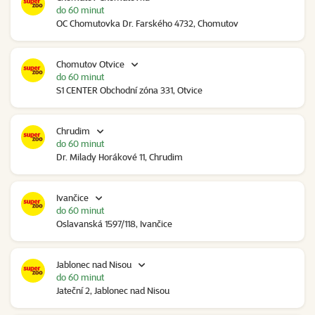
do 60 minut
OC Chomutovka Dr. Farského 4732, Chomutov
Chomutov Otvice
do 60 minut
S1 CENTER Obchodní zóna 331, Otvice
Chrudim
do 60 minut
Dr. Milady Horákové 11, Chrudim
Ivančice
do 60 minut
Oslavanská 1597/118, Ivančice
Jablonec nad Nisou
do 60 minut
Jateční 2, Jablonec nad Nisou