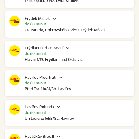
17. listopadu 3142, Dvůr Králové
Frýdek Místek
do 60 minut
OC Paráda, Dobrovského 3680, Frýdek Místek
Frýdlant nad Ostravicí
do 60 minut
Hlavní 1713, Frýdlant nad Ostravicí
Havířov Před Tratí
do 60 minut
Před Tratí 1481/3b, Havířov
Havířov Rotunda
do 60 minut
U Stadionu 1655/8a, Havířov
Havlíčkův Brod II