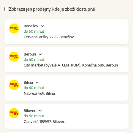
Zobrazit jen prodejny, kde je zboží dostupné
Benešov
do 60 minut
Červené Vršky 2235, Benešov
Beroun
do 60 minut
City market (bývalé A-CENTRUM), Konečná 689, Beroun
Bílina
do 60 minut
Nábřeží 469, Bílina
Bílovec
do 60 minut
Opavská 1159/57, Bílovec