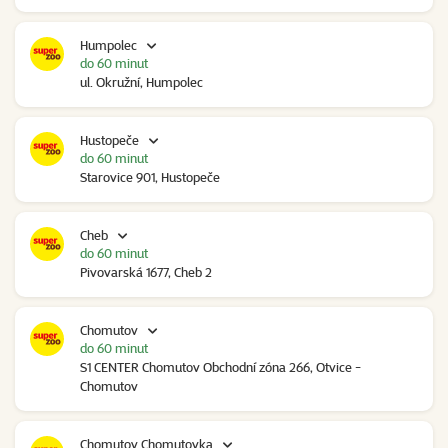
Humpolec
do 60 minut
ul. Okružní, Humpolec
Hustopeče
do 60 minut
Starovice 901, Hustopeče
Cheb
do 60 minut
Pivovarská 1677, Cheb 2
Chomutov
do 60 minut
S1 CENTER Chomutov Obchodní zóna 266, Otvice -
Chomutov
Chomutov Chomutovka