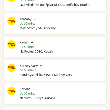
do 60 minut
OC Hvězdárna Budějovická 1025, Jindřichův Hradec
Jinočany
do 60 minut
Mezi Stromy 512, Jinočany
Kadaň
do 60 minut
Na Podlesí 2050, Kadaň
Karlovy Vary
do 60 minut
Stará Kysibelská 645/71, Karlovy Vary
Karviná
do 60 minut
Nádražní 2065/2, Karviná