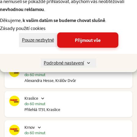
a nemuseli se pokaždé přihlašovat, abychom vás neobtěžovali
nevhodnou reklamou
.
Kolín Ovčáry
do 60 minut
Děkujeme,
k vašim datům se budeme chovat slušně
.
Ovčáry 304, Ovčáry
Zásady použití cookies
Pouze nezbytné
Přijmout vše
Kozomín
do 60 minut
RP Kozomín č.p. 508, Kozomín
Podrobné nastavení
Králův Dvůr
do 60 minut
Alexandra Hesse, Králův Dvůr
Kraslice
do 60 minut
Přilehlá 1731, Kraslice
Krnov
do 60 minut