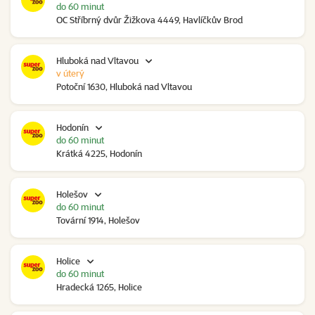
do 60 minut
OC Stříbrný dvůr Žižkova 4449, Havlíčkův Brod
Hluboká nad Vltavou
v úterý
Potoční 1630, Hluboká nad Vltavou
Hodonín
do 60 minut
Krátká 4225, Hodonín
Holešov
do 60 minut
Tovární 1914, Holešov
Holice
do 60 minut
Hradecká 1265, Holice