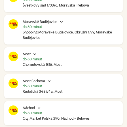
Švestkový sad 1703/6, Moravská Třebová
Moravské Budějovice
do 60 minut
Shopping Moravské Budějovice, Okružní 1779, Moravské
Budějovice
Most
do 60 minut
Chomutovská 1316, Most
Most Čechova
do 60 minut
Rudolická 3487/4a, Most
Náchod
do 60 minut
City Market Polská 390, Náchod - Běloves