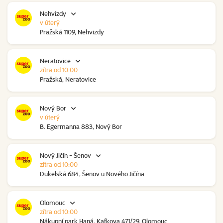
Nehvizdy
v úterý
Pražská 1109, Nehvizdy
Neratovice
zítra od 10:00
Pražská, Neratovice
Nový Bor
v úterý
B. Egermanna 883, Nový Bor
Nový Jičín - Šenov
zítra od 10:00
Dukelská 684, Šenov u Nového Jičína
Olomouc
zítra od 10:00
Nákupní park Haná, Kafkova 471/29, Olomouc