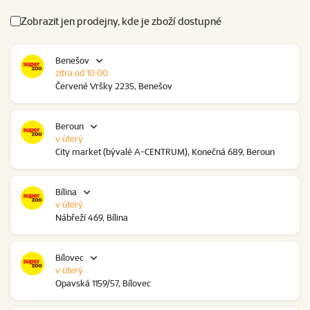
Zobrazit jen prodejny, kde je zboží dostupné
Benešov
zítra od 10:00
Červené Vršky 2235, Benešov
Beroun
v úterý
City market (bývalé A-CENTRUM), Konečná 689, Beroun
Bílina
v úterý
Nábřeží 469, Bílina
Bílovec
v úterý
Opavská 1159/57, Bílovec