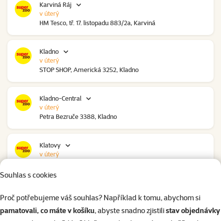
Karviná Ráj
v úterý
HM Tesco, tř. 17. listopadu 883/2a, Karviná
Kladno
v úterý
STOP SHOP, Americká 3252, Kladno
Kladno-Central
v úterý
Petra Bezruče 3388, Kladno
Klatovy
v úterý
NC Škodovka, Domažlická 948, Klatovy
Souhlas s cookies
Kolín
Proč potřebujeme váš souhlas? Například k tomu, abychom si
v úterý
pamatovali, co máte v košíku
, abyste snadno zjistili
stav objednávky
Polepská 979, Kolín