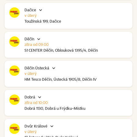
Dačice
v úterý
Toužínská 199, Dačice
Děčín
zítra od 09:00
S1 CENTER Děčín, Oblouková 1395/4, Děčín
Děčín Ústecká
v úterý
HM Tesco Děčín, Ústecká 1905/8, Děčín IV
Dobrá
zítra od 10:00
Dobrá 1130, Dobrá u Frýdku-Místku
Dvůr Králové
v úterý