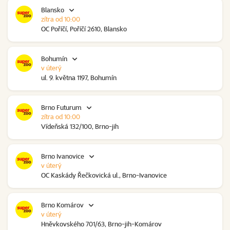
Blansko
zítra od 10:00
OC Poříčí, Poříčí 2610, Blansko
Bohumín
v úterý
ul. 9. května 1197, Bohumín
Brno Futurum
zítra od 10:00
Vídeňská 132/100, Brno-jih
Brno Ivanovice
v úterý
OC Kaskády Řečkovická ul., Brno-Ivanovice
Brno Komárov
v úterý
Hněvkovského 701/63, Brno-jih-Komárov