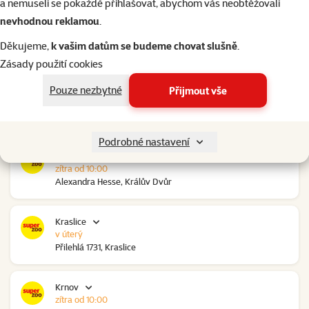
a nemuseli se pokaždé přihlašovat, abychom vás neobtěžovali
nevhodnou reklamou
.
Kolín Ovčáry
zítra od 10:00
Děkujeme,
k vašim datům se budeme chovat slušně
.
Ovčáry 304, Ovčáry
Zásady použití cookies
Pouze nezbytné
Přijmout vše
Kozomín
zítra od 10:00
RP Kozomín č.p. 508, Kozomín
Podrobné nastavení
Králův Dvůr
zítra od 10:00
Alexandra Hesse, Králův Dvůr
Kraslice
v úterý
Přilehlá 1731, Kraslice
Krnov
zítra od 10:00