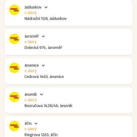
Jablunkov
v úterý
Nádražní 1126, Jablunkov
Jaroměř
v úterý
Dolecká 974, Jaroměř
Jesenice
v úterý
Cedrová 1463, Jesenice
Jeseník
v úterý
Bezručova 1428/4b, Jeseník
Jičín
v úterý
Riegrova 1263, Jičín