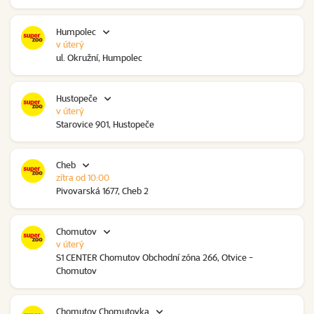
Humpolec
v úterý
ul. Okružní, Humpolec
Hustopeče
v úterý
Starovice 901, Hustopeče
Cheb
zítra od 10:00
Pivovarská 1677, Cheb 2
Chomutov
v úterý
S1 CENTER Chomutov Obchodní zóna 266, Otvice -
Chomutov
Chomutov Chomutovka