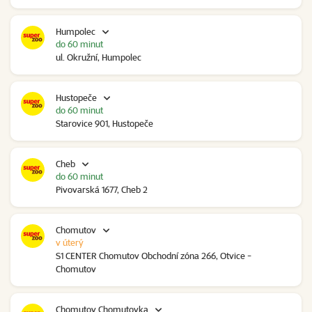
Humpolec
do 60 minut
ul. Okružní, Humpolec
Hustopeče
do 60 minut
Starovice 901, Hustopeče
Cheb
do 60 minut
Pivovarská 1677, Cheb 2
Chomutov
v úterý
S1 CENTER Chomutov Obchodní zóna 266, Otvice -
Chomutov
Chomutov Chomutovka