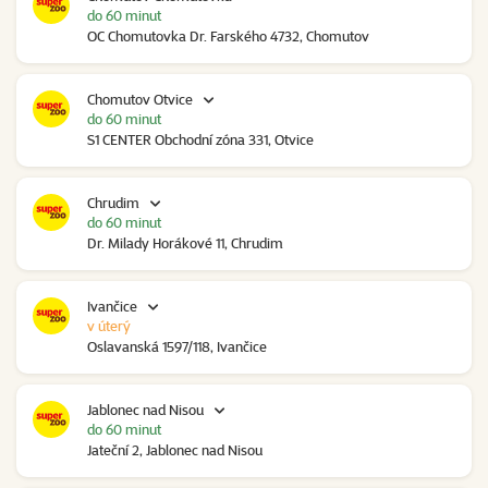
do 60 minut
OC Chomutovka Dr. Farského 4732, Chomutov
Chomutov Otvice
do 60 minut
S1 CENTER Obchodní zóna 331, Otvice
Chrudim
do 60 minut
Dr. Milady Horákové 11, Chrudim
Ivančice
v úterý
Oslavanská 1597/118, Ivančice
Jablonec nad Nisou
do 60 minut
Jateční 2, Jablonec nad Nisou