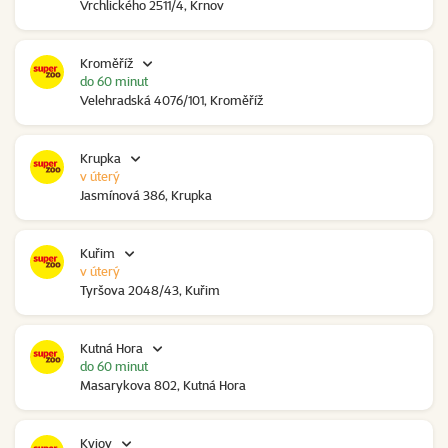
Vrchlického 2511/4, Krnov
Kroměříž
do 60 minut
Velehradská 4076/101, Kroměříž
Krupka
v úterý
Jasmínová 386, Krupka
Kuřim
v úterý
Tyršova 2048/43, Kuřim
Kutná Hora
do 60 minut
Masarykova 802, Kutná Hora
Kyjov