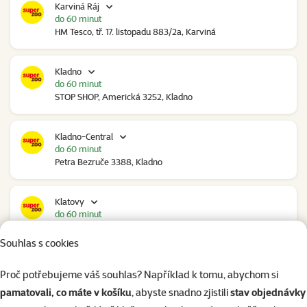
Karviná Ráj
do 60 minut
HM Tesco, tř. 17. listopadu 883/2a, Karviná
Kladno
do 60 minut
STOP SHOP, Americká 3252, Kladno
Kladno-Central
do 60 minut
Petra Bezruče 3388, Kladno
Klatovy
do 60 minut
NC Škodovka, Domažlická 948, Klatovy
Souhlas s cookies
Kolín
Proč potřebujeme váš souhlas? Například k tomu, abychom si
do 60 minut
pamatovali, co máte v košíku
, abyste snadno zjistili
stav objednávky
Polepská 979, Kolín