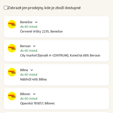
Zobrazit jen prodejny, kde je zboží dostupné
Benešov
do 60 minut
Červené Vršky 2235, Benešov
Beroun
do 60 minut
City market (bývalé A-CENTRUM), Konečná 689, Beroun
Bílina
do 60 minut
Nábřeží 469, Bílina
Bílovec
do 60 minut
Opavská 1159/57, Bílovec