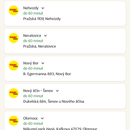
Nehvizdy
do 60 minut
Pražská 1109, Nehvizdy
Neratovice
do 60 minut
Pražská, Neratovice
Nový Bor
do 60 minut
B. Egermanna 883, Nový Bor
Nový Jičín - Šenov
do 60 minut
Dukelská 684, Šenov u Nového Jičína
Olomouc
do 60 minut
Nákupní park Haná, Kafkova 471/29, Olomouc