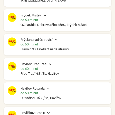
17. listopadu 3142, Dvůr Králové
Frýdek Místek
do 60 minut
OC Paráda, Dobrovského 3680, Frýdek Místek
Frýdlant nad Ostravicí
do 60 minut
Hlavní 1713, Frýdlant nad Ostravicí
Havířov Před Tratí
do 60 minut
Před Tratí 1481/3b, Havířov
Havířov Rotunda
do 60 minut
U Stadionu 1655/8a, Havířov
Havlíčkův Brod II