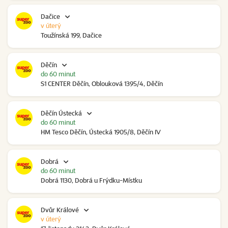
Dačice
v úterý
Toužínská 199, Dačice
Děčín
do 60 minut
S1 CENTER Děčín, Oblouková 1395/4, Děčín
Děčín Ústecká
do 60 minut
HM Tesco Děčín, Ústecká 1905/8, Děčín IV
Dobrá
do 60 minut
Dobrá 1130, Dobrá u Frýdku-Místku
Dvůr Králové
v úterý