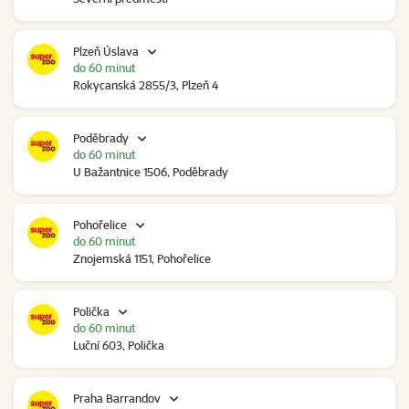
Plzeň Úslava
do 60 minut
Rokycanská 2855/3, Plzeň 4
Poděbrady
do 60 minut
U Bažantnice 1506, Poděbrady
Pohořelice
do 60 minut
Znojemská 1151, Pohořelice
Polička
do 60 minut
Luční 603, Polička
Praha Barrandov