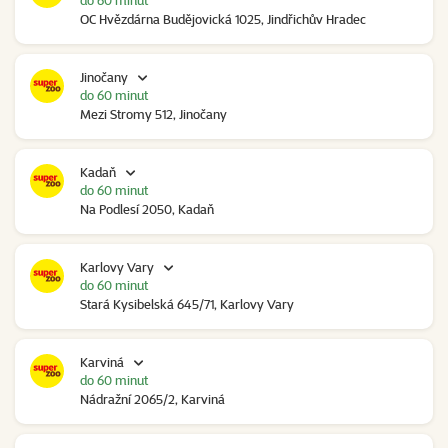
do 60 minut
OC Hvězdárna Budějovická 1025, Jindřichův Hradec
Jinočany
do 60 minut
Mezi Stromy 512, Jinočany
Kadaň
do 60 minut
Na Podlesí 2050, Kadaň
Karlovy Vary
do 60 minut
Stará Kysibelská 645/71, Karlovy Vary
Karviná
do 60 minut
Nádražní 2065/2, Karviná