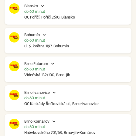
Blansko
do 60 minut
OC Poříčí, Poříčí 2610, Blansko
Bohumín
do 60 minut
ul. 9. května 1197, Bohumín
Brno Futurum
do 60 minut
Vídeňská 132/100, Brno-jih
Brno Ivanovice
do 60 minut
OC Kaskády Řečkovická ul., Brno-Ivanovice
Brno Komárov
do 60 minut
Hněvkovského 701/63, Brno-jih-Komárov