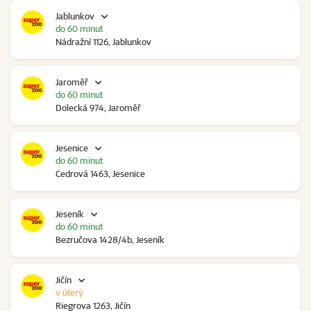
Jablunkov
do 60 minut
Nádražní 1126, Jablunkov
Jaroměř
do 60 minut
Dolecká 974, Jaroměř
Jesenice
do 60 minut
Cedrová 1463, Jesenice
Jeseník
do 60 minut
Bezručova 1428/4b, Jeseník
Jičín
v úterý
Riegrova 1263, Jičín