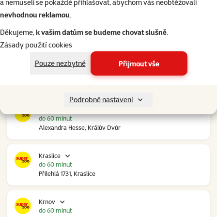
a nemuseli se pokaždé přihlašovat, abychom vás neobtěžovali
nevhodnou reklamou
.
Kolín Ovčáry
do 60 minut
Děkujeme,
k vašim datům se budeme chovat slušně
.
Ovčáry 304, Ovčáry
Zásady použití cookies
Pouze nezbytné
Přijmout vše
Kozomín
do 60 minut
RP Kozomín č.p. 508, Kozomín
Podrobné nastavení
Králův Dvůr
do 60 minut
Alexandra Hesse, Králův Dvůr
Kraslice
do 60 minut
Přilehlá 1731, Kraslice
Krnov
do 60 minut