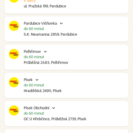
v úterý
ul. Pražská 199, Pardubice
Pardubice Višňovka
do 60 minut
S.K. Neumanna 2859, Pardubice
Pelhřimov
do 60 minut
Průběžná 2483, Pelhřimov
Písek
do 60 minut
Hradišťská 2690, Písek
Písek Obchodní
do 60 minut
OC U Hřebčince, Průběžná 2739, Písek