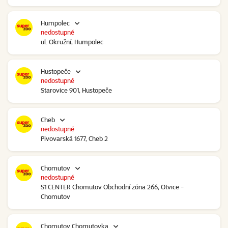
Humpolec
nedostupné
ul. Okružní, Humpolec
Hustopeče
nedostupné
Starovice 901, Hustopeče
Cheb
nedostupné
Pivovarská 1677, Cheb 2
Chomutov
nedostupné
S1 CENTER Chomutov Obchodní zóna 266, Otvice -
Chomutov
Chomutov Chomutovka