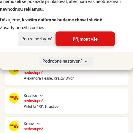
a nemuseli se pokaždé přihlašovat, abychom vás neobtěžovali
nevhodnou reklamou
.
Kolín Ovčáry
nedostupné
Děkujeme,
k vašim datům se budeme chovat slušně
.
Ovčáry 304, Ovčáry
Zásady použití cookies
Pouze nezbytné
Přijmout vše
Kozomín
nedostupné
RP Kozomín č.p. 508, Kozomín
Podrobné nastavení
Králův Dvůr
nedostupné
Alexandra Hesse, Králův Dvůr
Kraslice
nedostupné
Přilehlá 1731, Kraslice
Krnov
nedostupné