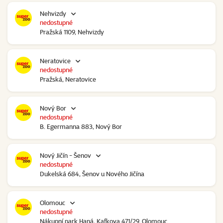
Nehvizdy
nedostupné
Pražská 1109, Nehvizdy
Neratovice
nedostupné
Pražská, Neratovice
Nový Bor
nedostupné
B. Egermanna 883, Nový Bor
Nový Jičín - Šenov
nedostupné
Dukelská 684, Šenov u Nového Jičína
Olomouc
nedostupné
Nákupní park Haná, Kafkova 471/29, Olomouc