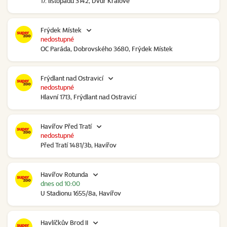
17. listopadu 3142, Dvůr Králové
Frýdek Místek
nedostupné
OC Paráda, Dobrovského 3680, Frýdek Místek
Frýdlant nad Ostravicí
nedostupné
Hlavní 1713, Frýdlant nad Ostravicí
Havířov Před Tratí
nedostupné
Před Tratí 1481/3b, Havířov
Havířov Rotunda
dnes od 10:00
U Stadionu 1655/8a, Havířov
Havlíčkův Brod II