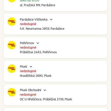
dnes od 10:00
ul. Pražská 199, Pardubice
Pardubice Višňovka
nedostupné
S.K. Neumanna 2859, Pardubice
Pelhřimov
nedostupné
Průběžná 2483, Pelhřimov
Písek
nedostupné
Hradišťská 2690, Písek
Písek Obchodní
nedostupné
OC U Hřebčince, Průběžná 2739, Písek