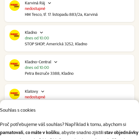
Karviná Ráj
nedostupné
HM Tesco, tř. 17. listopadu 883/2a, Karviná
Kladno
dnes od 10:00
STOP SHOP, Americká 3252, Kladno
Kladno-Central
dnes od 10:00
Petra Bezruče 3388, Kladno
Klatovy
nedostupné
NC Škodovka, Domažlická 948, Klatovy
Souhlas s cookies
Kolín
Proč potřebujeme váš souhlas? Například k tomu, abychom si
nedostupné
pamatovali, co máte v košíku
, abyste snadno zjistili
stav objednávky
Polepská 979, Kolín