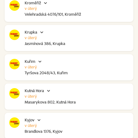
Kroměříž
v úterý
Velehradská 4076/101, Kroměříž
Krupka
v úterý
Jasmínová 386, Krupka
Kuřim
v úterý
Tyršova 2048/43, Kuřim
Kutná Hora
v úterý
Masarykova 802, Kutná Hora
Kyjov
v úterý
Brandlova 1376, Kyjov