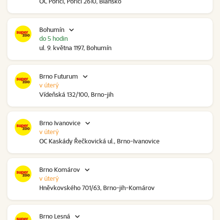
OC Poříčí, Poříčí 2610, Blansko
Bohumín
do 5 hodin
ul. 9. května 1197, Bohumín
Brno Futurum
v úterý
Vídeňská 132/100, Brno-jih
Brno Ivanovice
v úterý
OC Kaskády Řečkovická ul., Brno-Ivanovice
Brno Komárov
v úterý
Hněvkovského 701/63, Brno-jih-Komárov
Brno Lesná