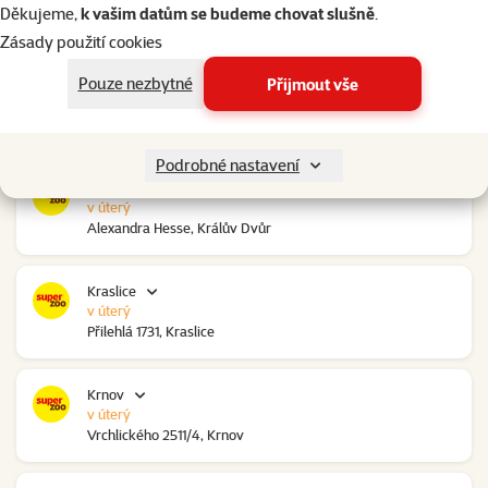
v úterý
Děkujeme,
k vašim datům se budeme chovat slušně
.
Ovčáry 304, Ovčáry
Zásady použití cookies
Pouze nezbytné
Přijmout vše
Kozomín
v úterý
RP Kozomín č.p. 508, Kozomín
Podrobné nastavení
Králův Dvůr
v úterý
Alexandra Hesse, Králův Dvůr
Kraslice
v úterý
Přilehlá 1731, Kraslice
Krnov
v úterý
Vrchlického 2511/4, Krnov