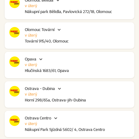
Olomouc Bělidla
v úterý
Nákupní park Bělidla, Pavlovická 272/18, Olomouc
Olomouc Tovární
v úterý
Tovární 915/40, Olomouc
Opava
v úterý
Hlučínská 1683/61, Opava
Ostrava - Dubina
v úterý
Horní 298/65a, Ostrava-jih-Dubina
Ostrava Centro
v úterý
Nákupní Park Sjízdná 5602/ 4, Ostrava Centro