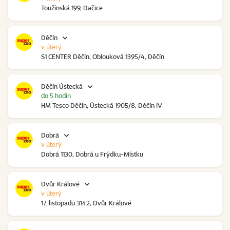
Toužínská 199, Dačice
Děčín
v úterý
S1 CENTER Děčín, Oblouková 1395/4, Děčín
Děčín Ústecká
do 5 hodin
HM Tesco Děčín, Ústecká 1905/8, Děčín IV
Dobrá
v úterý
Dobrá 1130, Dobrá u Frýdku-Místku
Dvůr Králové
v úterý
17. listopadu 3142, Dvůr Králové