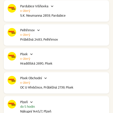
Pardubice Višňovka
v úterý
S.K. Neumanna 2859, Pardubice
Pelhřimov
v úterý
Průběžná 2483, Pelhřimov
Písek
v úterý
Hradišťská 2690, Písek
Písek Obchodní
v úterý
OC U Hřebčince, Průběžná 2739, Písek
Plzeň
do 5 hodin
Nákupní 1445/7, Plzeň