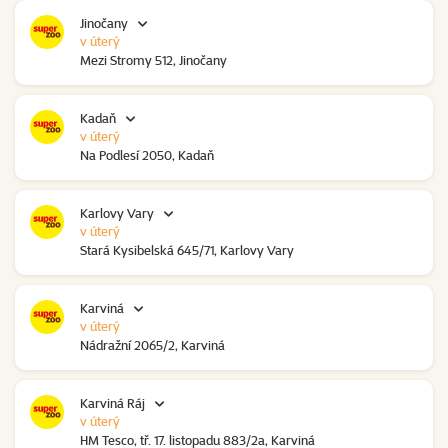
Jinočany
v úterý
Mezi Stromy 512, Jinočany
Kadaň
v úterý
Na Podlesí 2050, Kadaň
Karlovy Vary
v úterý
Stará Kysibelská 645/71, Karlovy Vary
Karviná
v úterý
Nádražní 2065/2, Karviná
Karviná Ráj
v úterý
HM Tesco, tř. 17. listopadu 883/2a, Karviná