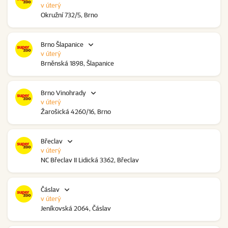
v úterý
Okružní 732/5, Brno
Brno Šlapanice
v úterý
Brněnská 1898, Šlapanice
Brno Vinohrady
v úterý
Žarošická 4260/16, Brno
Břeclav
v úterý
NC Břeclav II Lidická 3362, Břeclav
Čáslav
v úterý
Jeníkovská 2064, Čáslav