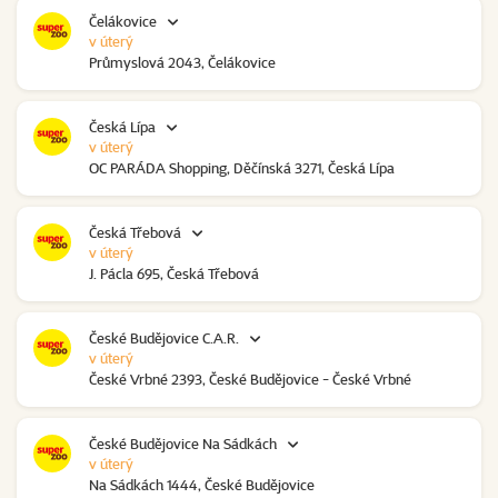
Čelákovice
v úterý
Průmyslová 2043, Čelákovice
Česká Lípa
v úterý
OC PARÁDA Shopping, Děčínská 3271, Česká Lípa
Česká Třebová
v úterý
J. Pácla 695, Česká Třebová
České Budějovice C.A.R.
v úterý
České Vrbné 2393, České Budějovice - České Vrbné
České Budějovice Na Sádkách
v úterý
Na Sádkách 1444, České Budějovice