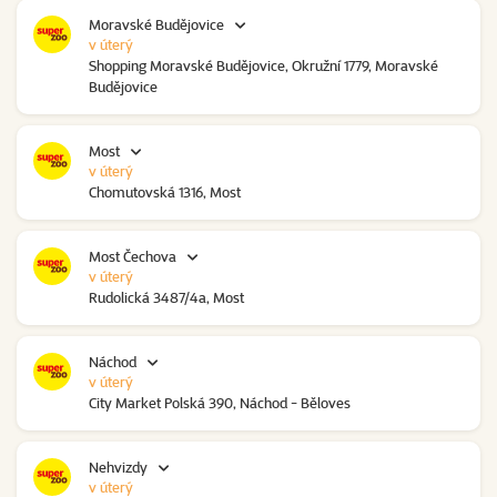
Moravské Budějovice
v úterý
Shopping Moravské Budějovice, Okružní 1779, Moravské
Budějovice
Most
v úterý
Chomutovská 1316, Most
Most Čechova
v úterý
Rudolická 3487/4a, Most
Náchod
v úterý
City Market Polská 390, Náchod - Běloves
Nehvizdy
v úterý