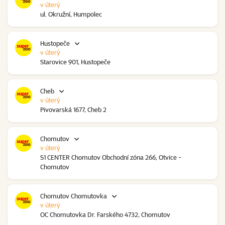
v úterý
ul. Okružní, Humpolec
Hustopeče
v úterý
Starovice 901, Hustopeče
Cheb
v úterý
Pivovarská 1677, Cheb 2
Chomutov
v úterý
S1 CENTER Chomutov Obchodní zóna 266, Otvice -
Chomutov
Chomutov Chomutovka
v úterý
OC Chomutovka Dr. Farského 4732, Chomutov