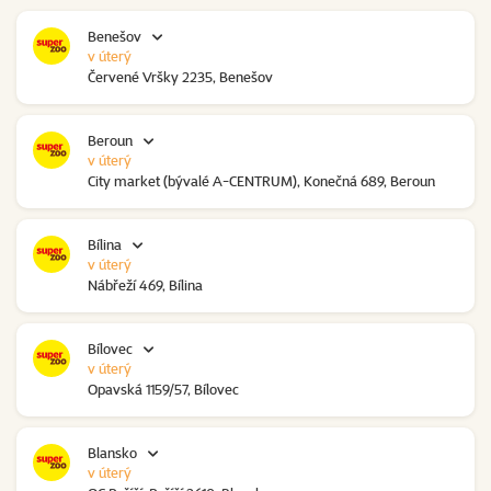
Benešov
v úterý
Červené Vršky 2235, Benešov
Beroun
v úterý
City market (bývalé A-CENTRUM), Konečná 689, Beroun
Bílina
v úterý
Nábřeží 469, Bílina
Bílovec
v úterý
Opavská 1159/57, Bílovec
Blansko
v úterý