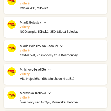
v úterý
Italská 700, Milovice
Mladá Boleslav
v úterý
NC Olympia, Jičínská 1350, Mladá Boleslav
Mladá Boleslav Na Radouči
v úterý
CityMarket, Kosmonosy 1237, Kosmonosy
Mnichovo Hradiště
v úterý
Víta Nejedlého 1618, Mnichovo Hradiště
Moravská Třebová
v úterý
Švestkový sad 1703/6, Moravská Třebová