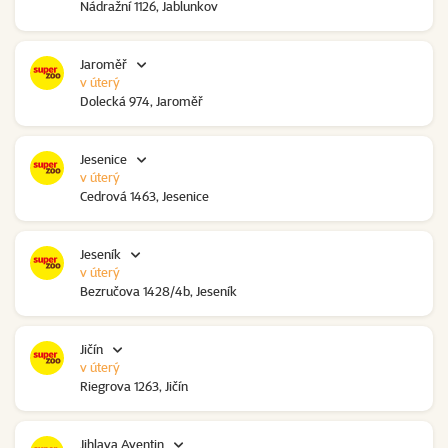
Nádražní 1126, Jablunkov
Jaroměř
v úterý
Dolecká 974, Jaroměř
Jesenice
v úterý
Cedrová 1463, Jesenice
Jeseník
v úterý
Bezručova 1428/4b, Jeseník
Jičín
v úterý
Riegrova 1263, Jičín
Jihlava Aventin