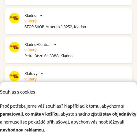
Kladno
v úterý
STOP SHOP, Americká 3252, Kladno
Kladno-Central
v úterý
Petra Bezruče 3388, Kladno
Klatovy
v úterý
NC Škodovka, Domažlická 948, Klatovy
Souhlas s cookies
Kolín
Proč potřebujeme váš souhlas? Například k tomu, abychom si
v úterý
pamatovali, co máte v košíku
, abyste snadno zjistili
stav objednávky
Polepská 979, Kolín
a nemuseli se pokaždé přihlašovat, abychom vás neobtěžovali
nevhodnou reklamou
.
Kolín Ovčáry