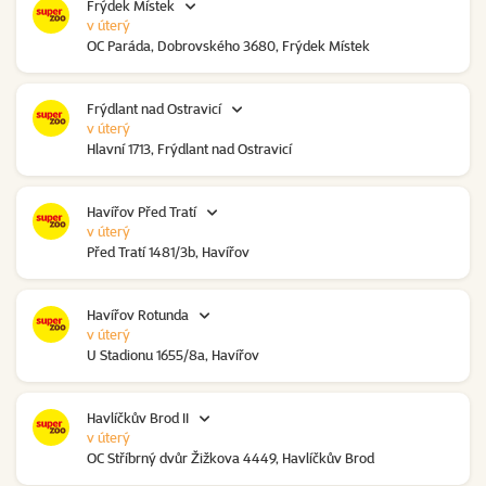
Frýdek Místek
v úterý
OC Paráda, Dobrovského 3680, Frýdek Místek
Frýdlant nad Ostravicí
v úterý
Hlavní 1713, Frýdlant nad Ostravicí
Havířov Před Tratí
v úterý
Před Tratí 1481/3b, Havířov
Havířov Rotunda
v úterý
U Stadionu 1655/8a, Havířov
Havlíčkův Brod II
v úterý
OC Stříbrný dvůr Žižkova 4449, Havlíčkův Brod