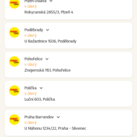
Plzeň Úslava
v úterý
Rokycanská 2855/3, Plzeň 4
Poděbrady
v úterý
U Bažantnice 1506, Poděbrady
Pohořelice
v úterý
Znojemská 1151, Pohořelice
Polička
v úterý
Luční 603, Polička
Praha Barrandov
v úterý
U Náhonu 1234/22, Praha - Slivenec