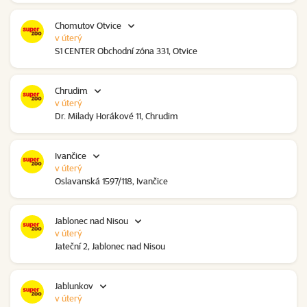
Chomutov Otvice
v úterý
S1 CENTER Obchodní zóna 331, Otvice
Chrudim
v úterý
Dr. Milady Horákové 11, Chrudim
Ivančice
v úterý
Oslavanská 1597/118, Ivančice
Jablonec nad Nisou
v úterý
Jateční 2, Jablonec nad Nisou
Jablunkov
v úterý