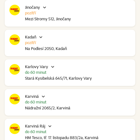
Jinočany
pozítří
Mezi Stromy 512, Jinočany
Kadaň
pozítří
Na Podlesí 2050, Kadaň
Karlovy Vary
do 60 minut
Stará Kysibelská 645/71, Karlovy Vary
Karviná
do 60 minut
Nádražní 2065/2, Karviná
Karviná Ráj
do 60 minut
HM Tesco, tř. 17. listopadu 883/2a, Karviná