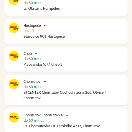
do 60 minut
ul. Okružní, Humpolec
Hustopeče
pozítří
Starovice 901, Hustopeče
Cheb
do 60 minut
Pivovarská 1677, Cheb 2
Chomutov
do 60 minut
S1 CENTER Chomutov Obchodní zóna 266, Otvice -
Chomutov
Chomutov Chomutovka
do 60 minut
OC Chomutovka Dr. Farského 4732, Chomutov