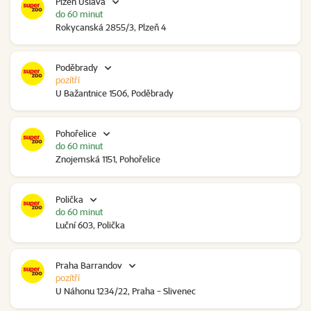
Plzeň Úslava
do 60 minut
Rokycanská 2855/3, Plzeň 4
Poděbrady
pozítří
U Bažantnice 1506, Poděbrady
Pohořelice
do 60 minut
Znojemská 1151, Pohořelice
Polička
do 60 minut
Luční 603, Polička
Praha Barrandov
pozítří
U Náhonu 1234/22, Praha - Slivenec