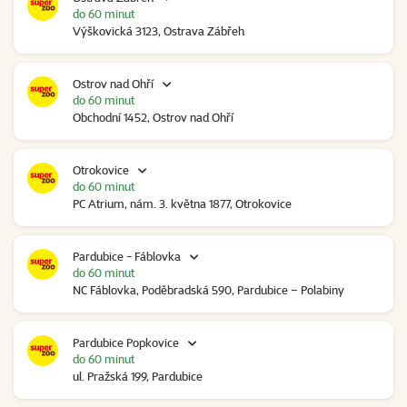
do 60 minut
Výškovická 3123, Ostrava Zábřeh
Ostrov nad Ohří
do 60 minut
Obchodní 1452, Ostrov nad Ohří
Otrokovice
do 60 minut
PC Atrium, nám. 3. května 1877, Otrokovice
Pardubice - Fáblovka
do 60 minut
NC Fáblovka, Poděbradská 590, Pardubice – Polabiny
Pardubice Popkovice
do 60 minut
ul. Pražská 199, Pardubice