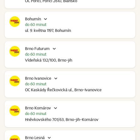
OC Poříčí, Poříčí 2610, Blansko
Bohumín
do 60 minut
ul. 9. května 1197, Bohumín
Brno Futurum
do 60 minut
Vídeňská 132/100, Brno-jih
Brno Ivanovice
do 60 minut
OC Kaskády Řečkovická ul., Brno-Ivanovice
Brno Komárov
do 60 minut
Hněvkovského 701/63, Brno-jih-Komárov
Brno Lesná