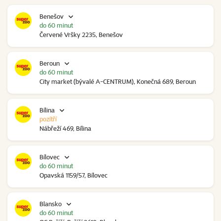
Benešov
do 60 minut
Červené Vršky 2235, Benešov
Beroun
do 60 minut
City market (bývalé A-CENTRUM), Konečná 689, Beroun
Bílina
pozítří
Nábřeží 469, Bílina
Bílovec
do 60 minut
Opavská 1159/57, Bílovec
Blansko
do 60 minut