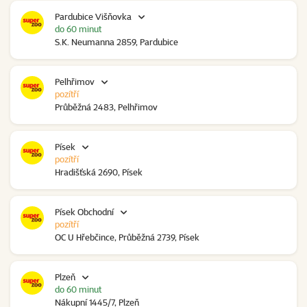
Pardubice Višňovka
do 60 minut
S.K. Neumanna 2859, Pardubice
Pelhřimov
pozítří
Průběžná 2483, Pelhřimov
Písek
pozítří
Hradišťská 2690, Písek
Písek Obchodní
pozítří
OC U Hřebčince, Průběžná 2739, Písek
Plzeň
do 60 minut
Nákupní 1445/7, Plzeň