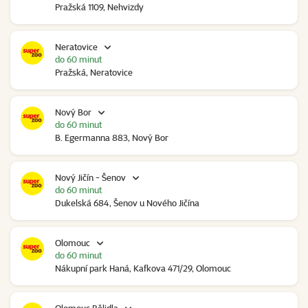
Pražská 1109, Nehvizdy
Neratovice
do 60 minut
Pražská, Neratovice
Nový Bor
do 60 minut
B. Egermanna 883, Nový Bor
Nový Jičín - Šenov
do 60 minut
Dukelská 684, Šenov u Nového Jičína
Olomouc
do 60 minut
Nákupní park Haná, Kafkova 471/29, Olomouc