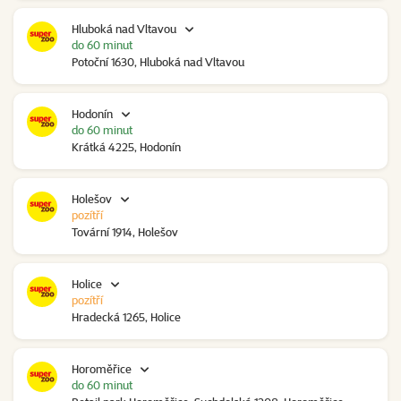
Hluboká nad Vltavou
do 60 minut
Potoční 1630, Hluboká nad Vltavou
Hodonín
do 60 minut
Krátká 4225, Hodonín
Holešov
pozítří
Tovární 1914, Holešov
Holice
pozítří
Hradecká 1265, Holice
Horoměřice
do 60 minut