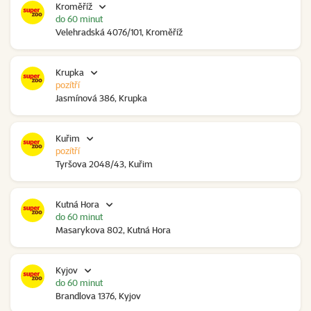
Kroměříž
do 60 minut
Velehradská 4076/101, Kroměříž
Krupka
pozítří
Jasmínová 386, Krupka
Kuřim
pozítří
Tyršova 2048/43, Kuřim
Kutná Hora
do 60 minut
Masarykova 802, Kutná Hora
Kyjov
do 60 minut
Brandlova 1376, Kyjov