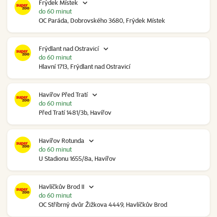
Frýdek Místek
do 60 minut
OC Paráda, Dobrovského 3680, Frýdek Místek
Frýdlant nad Ostravicí
do 60 minut
Hlavní 1713, Frýdlant nad Ostravicí
Havířov Před Tratí
do 60 minut
Před Tratí 1481/3b, Havířov
Havířov Rotunda
do 60 minut
U Stadionu 1655/8a, Havířov
Havlíčkův Brod II
do 60 minut
OC Stříbrný dvůr Žižkova 4449, Havlíčkův Brod