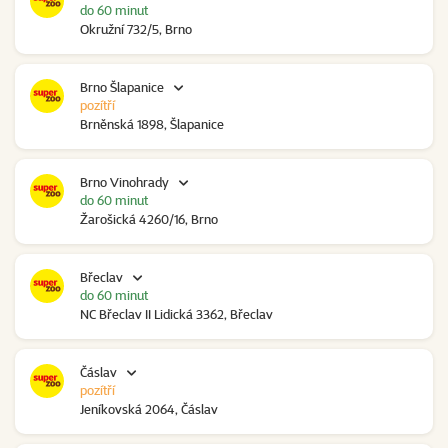
do 60 minut
Okružní 732/5, Brno
Brno Šlapanice
pozítří
Brněnská 1898, Šlapanice
Brno Vinohrady
do 60 minut
Žarošická 4260/16, Brno
Břeclav
do 60 minut
NC Břeclav II Lidická 3362, Břeclav
Čáslav
pozítří
Jeníkovská 2064, Čáslav