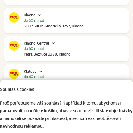
Kladno
do 60 minut
STOP SHOP, Americká 3252, Kladno
Kladno-Central
do 60 minut
Petra Bezruče 3388, Kladno
Klatovy
do 60 minut
NC Škodovka, Domažlická 948, Klatovy
Souhlas s cookies
Kolín
Proč potřebujeme váš souhlas? Například k tomu, abychom si
pozítří
pamatovali, co máte v košíku
, abyste snadno zjistili
stav objednávky
Polepská 979, Kolín
a nemuseli se pokaždé přihlašovat, abychom vás neobtěžovali
nevhodnou reklamou
.
Kolín Ovčáry