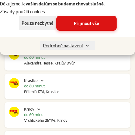
do 60 minut
Děkujeme,
k vašim datům se budeme chovat slušně
.
Ovčáry 304, Ovčáry
Zásady použití cookies
Pouze nezbytné
Přijmout vše
Kozomín
do 60 minut
RP Kozomín č.p. 508, Kozomín
Podrobné nastavení
Králův Dvůr
do 60 minut
Alexandra Hesse, Králův Dvůr
Kraslice
do 60 minut
Přilehlá 1731, Kraslice
Krnov
do 60 minut
Vrchlického 2511/4, Krnov