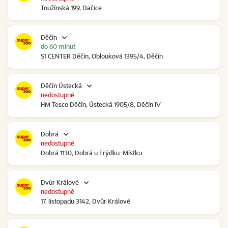
Toužínská 199, Dačice
Děčín
do 60 minut
S1 CENTER Děčín, Oblouková 1395/4, Děčín
Děčín Ústecká
nedostupné
HM Tesco Děčín, Ústecká 1905/8, Děčín IV
Dobrá
nedostupné
Dobrá 1130, Dobrá u Frýdku-Místku
Dvůr Králové
nedostupné
17. listopadu 3142, Dvůr Králové