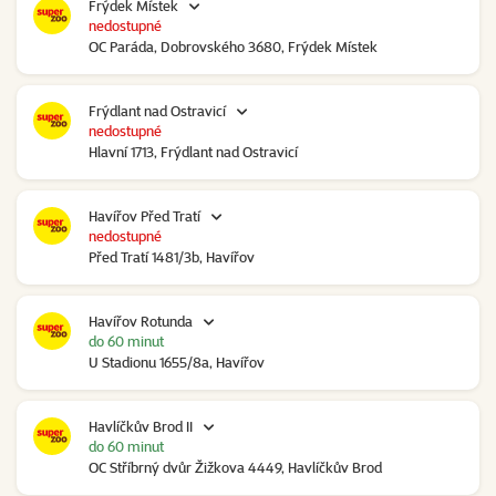
Frýdek Místek
nedostupné
OC Paráda, Dobrovského 3680, Frýdek Místek
Frýdlant nad Ostravicí
nedostupné
Hlavní 1713, Frýdlant nad Ostravicí
Havířov Před Tratí
nedostupné
Před Tratí 1481/3b, Havířov
Havířov Rotunda
do 60 minut
U Stadionu 1655/8a, Havířov
Havlíčkův Brod II
do 60 minut
OC Stříbrný dvůr Žižkova 4449, Havlíčkův Brod