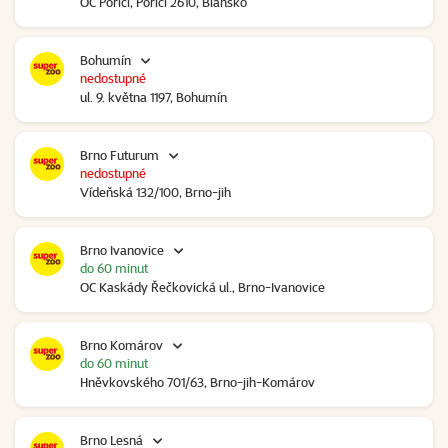
OC Poříčí, Poříčí 2610, Blansko
Bohumín
nedostupné
ul. 9. května 1197, Bohumín
Brno Futurum
nedostupné
Vídeňská 132/100, Brno-jih
Brno Ivanovice
do 60 minut
OC Kaskády Řečkovická ul., Brno-Ivanovice
Brno Komárov
do 60 minut
Hněvkovského 701/63, Brno-jih-Komárov
Brno Lesná