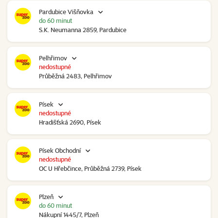
Pardubice Višňovka
do 60 minut
S.K. Neumanna 2859, Pardubice
Pelhřimov
nedostupné
Průběžná 2483, Pelhřimov
Písek
nedostupné
Hradišťská 2690, Písek
Písek Obchodní
nedostupné
OC U Hřebčince, Průběžná 2739, Písek
Plzeň
do 60 minut
Nákupní 1445/7, Plzeň