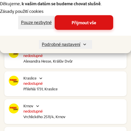
do 60 minut
Děkujeme,
k vašim datům se budeme chovat slušně
.
Ovčáry 304, Ovčáry
Zásady použití cookies
Pouze nezbytné
Přijmout vše
Kozomín
nedostupné
RP Kozomín č.p. 508, Kozomín
Podrobné nastavení
Králův Dvůr
nedostupné
Alexandra Hesse, Králův Dvůr
Kraslice
nedostupné
Přilehlá 1731, Kraslice
Krnov
nedostupné
Vrchlického 2511/4, Krnov