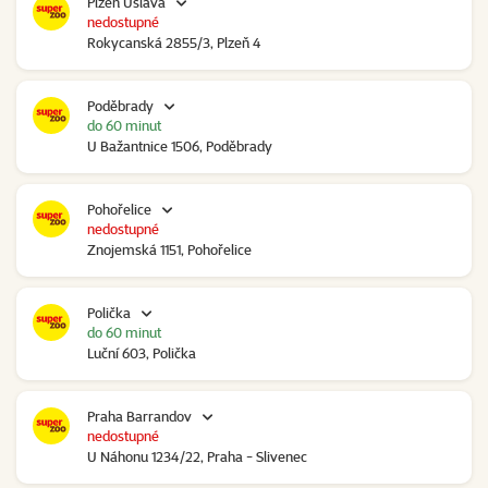
Plzeň Úslava
nedostupné
Rokycanská 2855/3, Plzeň 4
Poděbrady
do 60 minut
U Bažantnice 1506, Poděbrady
Pohořelice
nedostupné
Znojemská 1151, Pohořelice
Polička
do 60 minut
Luční 603, Polička
Praha Barrandov
nedostupné
U Náhonu 1234/22, Praha - Slivenec