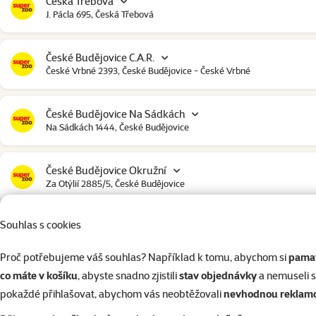
Česká Třebová
J. Pácla 695, Česká Třebová
České Budějovice C.A.R.
České Vrbné 2393, České Budějovice - České Vrbné
České Budějovice Na Sádkách
Na Sádkách 1444, České Budějovice
České Budějovice Okružní
Za Otýlií 2885/5, České Budějovice
Souhlas s cookies
České Budějovice Strakonická
Strakonická 2907, České Budějovice
Proč potřebujeme váš souhlas? Například k tomu, abychom si
pamat
co máte v košíku
, abyste snadno zjistili
stav objednávky
a nemuseli 
Český Krumlov
pokaždé přihlašovat, abychom vás neobtěžovali
nevhodnou reklam
Urbinská 238, Český Krumlov