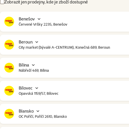
Zobrazit jen prodejny, kde je zboží dostupné
Benešov
Červené Vršky 2235, Benešov
Beroun
City market (bývalé A-CENTRUM), Konečná 689, Beroun
Bílina
Nábřeží 469, Bílina
Bílovec
Opavská 1159/57, Bílovec
Blansko
OC Poříčí, Poříčí 2610, Blansko