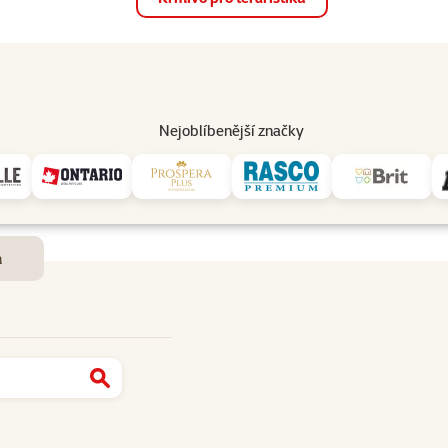
op
Akce a slevy
Prodejny
Služby
Poradna
Pomá
206
Nejoblíbenější značky
Dostupnost a doručení
m
Najít