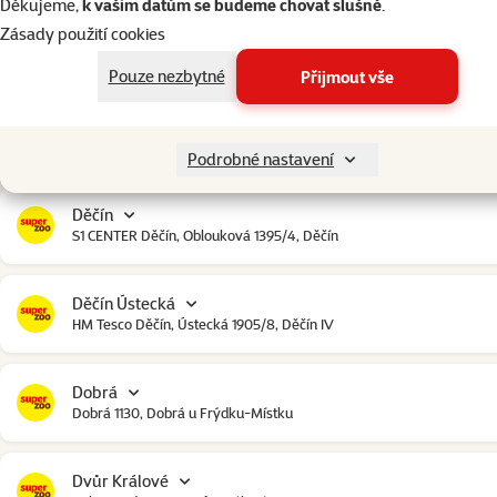
Děkujeme,
k vašim datům se budeme chovat slušně
.
Zásady použití cookies
Čestlice
Čestlice komerční zóna, U Makra 123, Čestlice
Pouze nezbytné
Přijmout vše
Dačice
Toužínská 199, Dačice
Podrobné nastavení
Děčín
S1 CENTER Děčín, Oblouková 1395/4, Děčín
Děčín Ústecká
HM Tesco Děčín, Ústecká 1905/8, Děčín IV
Dobrá
Dobrá 1130, Dobrá u Frýdku-Místku
Dvůr Králové