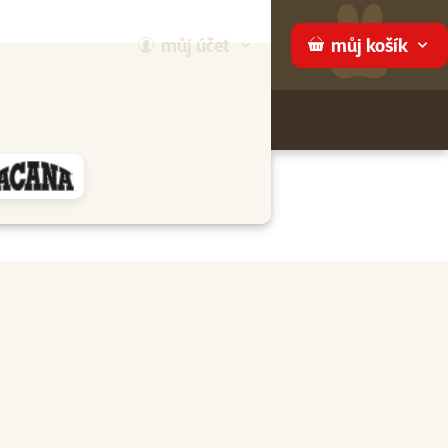
můj
účet
můj
košík
Hledej
háme