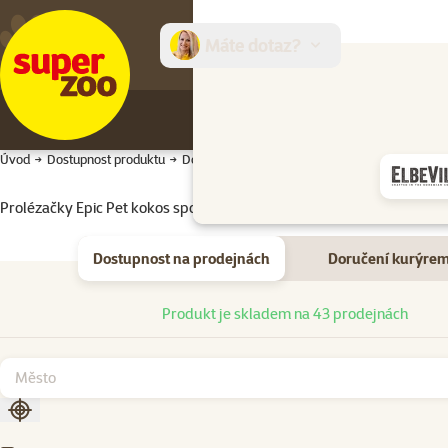
Máte dotaz?
E-sh
Úvod
Dostupnost produktu
Dostupnost produktu
Prolézačky Epic Pet kokos spojené dřívkem 40x24cm
Dostupnost na prodejnách
Doručení kurýre
Dostupnost na prodejnách
Produkt je skladem na 43 prodejnách
Seřadit podle aktuální polohy