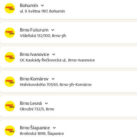
Bohumín
ul. 9. května 1197, Bohumín
Brno Futurum
Vídeňská 132/100, Brno-jih
Brno Ivanovice
OC Kaskády Řečkovická ul., Brno-Ivanovice
Brno Komárov
Hněvkovského 701/63, Brno-jih-Komárov
Brno Lesná
Okružní 732/5, Brno
Brno Šlapanice
Brněnská 1898, Šlapanice