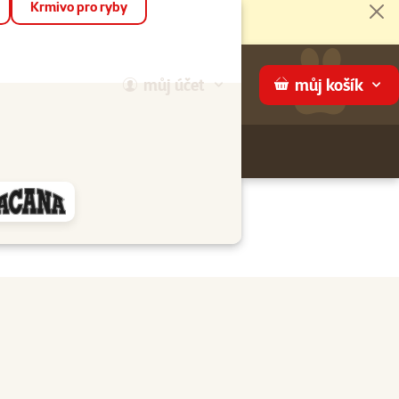
Krmivo pro ryby
Zav
můj
účet
můj
košík
Hledej
háme