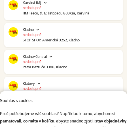
Karviná Ráj
nedostupné
HM Tesco, tř. 17. listopadu 883/2a, Karviná
Kladno
nedostupné
STOP SHOP, Americká 3252, Kladno
Kladno-Central
nedostupné
Petra Bezruče 3388, Kladno
Klatovy
nedostupné
NC Škodovka, Domažlická 948, Klatovy
Souhlas s cookies
Kolín
Proč potřebujeme váš souhlas? Například k tomu, abychom si
nedostupné
pamatovali, co máte v košíku
, abyste snadno zjistili
stav objednávky
Polepská 979, Kolín