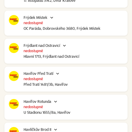
17. listopadu 3142, Dvůr Králové
Frýdek Místek
nedostupné
OC Paráda, Dobrovského 3680, Frýdek Místek
Frýdlant nad Ostravicí
nedostupné
Hlavní 1713, Frýdlant nad Ostravicí
Havířov Před Tratí
nedostupné
Před Tratí 1481/3b, Havířov
Havířov Rotunda
nedostupné
U Stadionu 1655/8a, Havířov
Havlíčkův Brod II