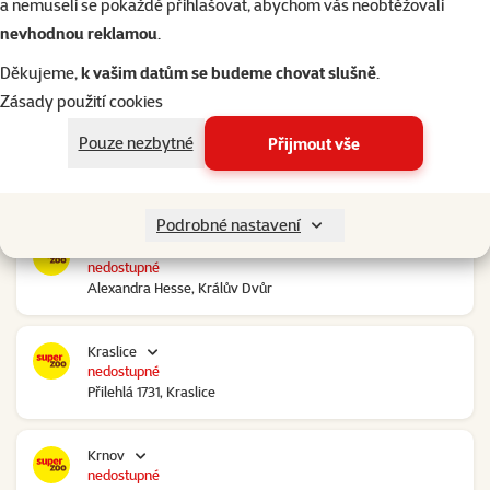
a nemuseli se pokaždé přihlašovat, abychom vás neobtěžovali
nevhodnou reklamou
.
Kolín Ovčáry
nedostupné
Děkujeme,
k vašim datům se budeme chovat slušně
.
Ovčáry 304, Ovčáry
Zásady použití cookies
Pouze nezbytné
Přijmout vše
Kozomín
nedostupné
RP Kozomín č.p. 508, Kozomín
Podrobné nastavení
Králův Dvůr
nedostupné
Alexandra Hesse, Králův Dvůr
Kraslice
nedostupné
Přilehlá 1731, Kraslice
Krnov
nedostupné