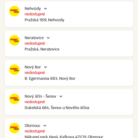
Nehvizdy
nedostupné
Pražská 1109, Nehvizdy
Neratovice
nedostupné
Pražská, Neratovice
Nový Bor
nedostupné
B. Egermanna 883, Nový Bor
Nový Jičín - Šenov
nedostupné
Dukelská 684, Šenov u Nového Jičína
Olomouc
nedostupné
Nákupní park Haná, Kafkova 471/29, Olomouc