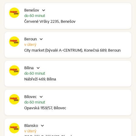
Benešov
do 60 minut
Červené Vršky 2235, Benešov
Beroun
v úterý
City market (bývalé A-CENTRUM), Konečná 689, Beroun
Bílina
do 60 minut
Nábřeží 469, Bílina
Bílovec
do 60 minut
Opavská 1159/57, Bílovec
Blansko
v úterý