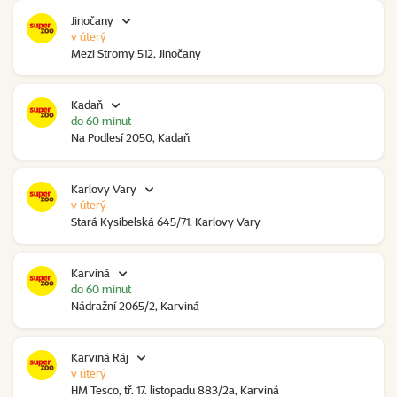
Jinočany
v úterý
Mezi Stromy 512, Jinočany
Kadaň
do 60 minut
Na Podlesí 2050, Kadaň
Karlovy Vary
v úterý
Stará Kysibelská 645/71, Karlovy Vary
Karviná
do 60 minut
Nádražní 2065/2, Karviná
Karviná Ráj
v úterý
HM Tesco, tř. 17. listopadu 883/2a, Karviná