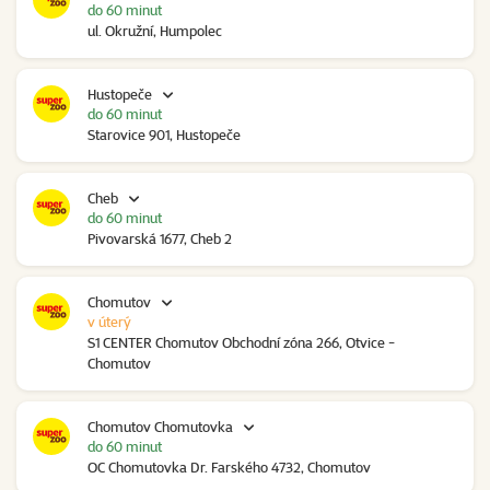
do 60 minut
ul. Okružní, Humpolec
Hustopeče
do 60 minut
Starovice 901, Hustopeče
Cheb
do 60 minut
Pivovarská 1677, Cheb 2
Chomutov
v úterý
S1 CENTER Chomutov Obchodní zóna 266, Otvice -
Chomutov
Chomutov Chomutovka
do 60 minut
OC Chomutovka Dr. Farského 4732, Chomutov