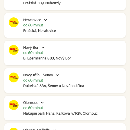
Pražská 1109, Nehvizdy
Neratovice
do 60 minut
Pražská, Neratovice
Nový Bor
do 60 minut
B. Egermanna 883, Nový Bor
Nový Jičín - Šenov
do 60 minut
Dukelská 684, Šenov u Nového Jičína
Olomouc
do 60 minut
Nákupní park Haná, Kafkova 471/29, Olomouc