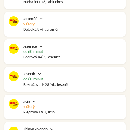
Nádražní 1126, Jablunkov
Jaroměř
v úterý
Dolecká 974, Jaroměř
Jesenice
do 60 minut
Cedrová 1463, Jesenice
Jeseník
do 60 minut
Bezručova 1428/4b, Jeseník
Jičín
v úterý
Riegrova 1263, Jičín
Jihlava Aventin