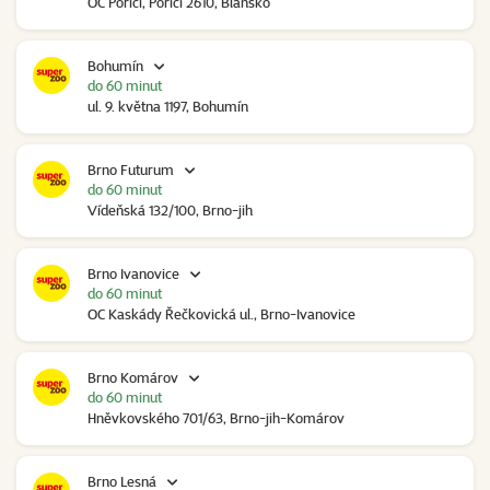
OC Poříčí, Poříčí 2610, Blansko
Bohumín
do 60 minut
ul. 9. května 1197, Bohumín
Brno Futurum
do 60 minut
Vídeňská 132/100, Brno-jih
Brno Ivanovice
do 60 minut
OC Kaskády Řečkovická ul., Brno-Ivanovice
Brno Komárov
do 60 minut
Hněvkovského 701/63, Brno-jih-Komárov
Brno Lesná