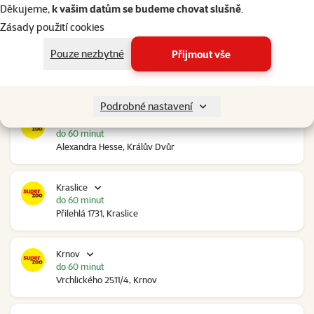
do 60 minut
Děkujeme,
k vašim datům se budeme chovat slušně
.
Ovčáry 304, Ovčáry
Zásady použití cookies
Pouze nezbytné
Přijmout vše
Kozomín
do 60 minut
RP Kozomín č.p. 508, Kozomín
Podrobné nastavení
Králův Dvůr
do 60 minut
Alexandra Hesse, Králův Dvůr
Kraslice
do 60 minut
Přilehlá 1731, Kraslice
Krnov
do 60 minut
Vrchlického 2511/4, Krnov