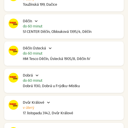
Toužínská 199, Dačice
Děčín
do 60 minut
S1 CENTER Děčín, Oblouková 1395/4, Děčín
Děčín Ústecká
do 60 minut
HM Tesco Děčín, Ústecká 1905/8, Děčín IV
Dobrá
do 60 minut
Dobrá 1130, Dobrá u Frýdku-Místku
Dvůr Králové
v úterý
17. listopadu 3142, Dvůr Králové