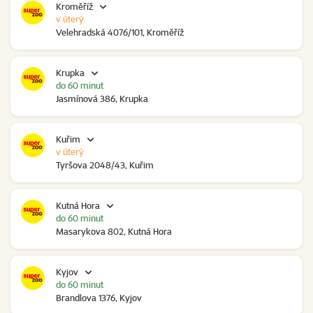
Kroměříž
v úterý
Velehradská 4076/101, Kroměříž
Krupka
do 60 minut
Jasmínová 386, Krupka
Kuřim
v úterý
Tyršova 2048/43, Kuřim
Kutná Hora
do 60 minut
Masarykova 802, Kutná Hora
Kyjov
do 60 minut
Brandlova 1376, Kyjov