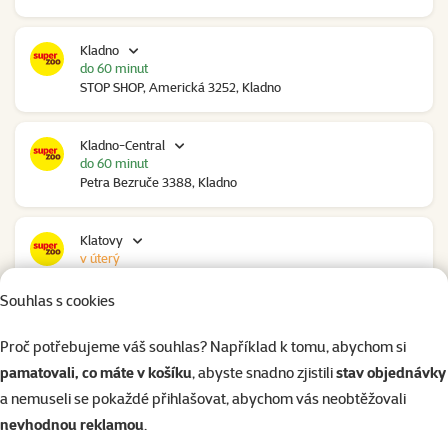
Kladno
do 60 minut
STOP SHOP, Americká 3252, Kladno
Kladno-Central
do 60 minut
Petra Bezruče 3388, Kladno
Klatovy
v úterý
NC Škodovka, Domažlická 948, Klatovy
Souhlas s cookies
Kolín
Proč potřebujeme váš souhlas? Například k tomu, abychom si
do 60 minut
pamatovali, co máte v košíku
, abyste snadno zjistili
stav objednávky
Polepská 979, Kolín
a nemuseli se pokaždé přihlašovat, abychom vás neobtěžovali
nevhodnou reklamou
.
Kolín Ovčáry