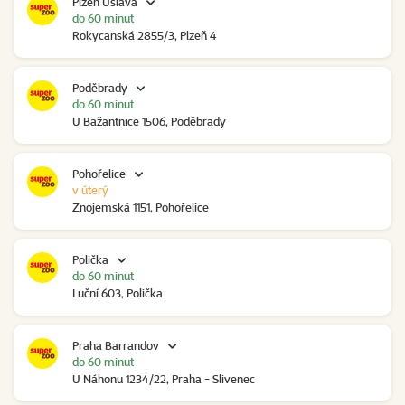
Plzeň Úslava
do 60 minut
Rokycanská 2855/3, Plzeň 4
Poděbrady
do 60 minut
U Bažantnice 1506, Poděbrady
Pohořelice
v úterý
Znojemská 1151, Pohořelice
Polička
do 60 minut
Luční 603, Polička
Praha Barrandov
do 60 minut
U Náhonu 1234/22, Praha - Slivenec