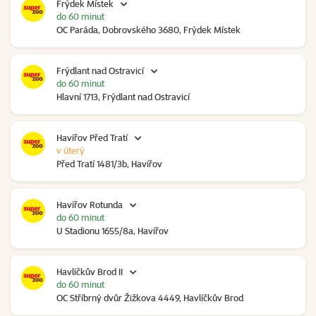
Frýdek Místek
do 60 minut
OC Paráda, Dobrovského 3680, Frýdek Místek
Frýdlant nad Ostravicí
do 60 minut
Hlavní 1713, Frýdlant nad Ostravicí
Havířov Před Tratí
v úterý
Před Tratí 1481/3b, Havířov
Havířov Rotunda
do 60 minut
U Stadionu 1655/8a, Havířov
Havlíčkův Brod II
do 60 minut
OC Stříbrný dvůr Žižkova 4449, Havlíčkův Brod