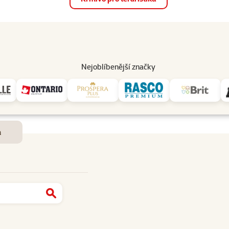
op
Akce a slevy
Prodejny
Služby
Poradna
Pomá
206
Nejoblíbenější značky
Dostupnost a doručení
m
Najít