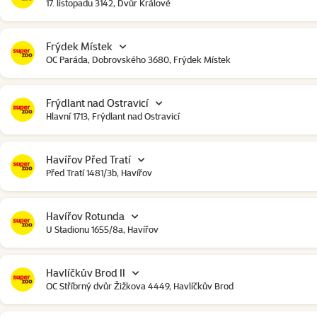
17. listopadu 3142, Dvůr Králové
Frýdek Místek
OC Paráda, Dobrovského 3680, Frýdek Místek
Frýdlant nad Ostravicí
Hlavní 1713, Frýdlant nad Ostravicí
Havířov Před Tratí
Před Tratí 1481/3b, Havířov
Havířov Rotunda
U Stadionu 1655/8a, Havířov
Havlíčkův Brod II
OC Stříbrný dvůr Žižkova 4449, Havlíčkův Brod