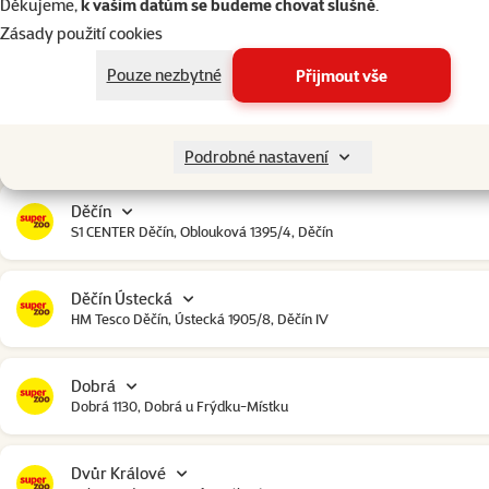
Děkujeme,
k vašim datům se budeme chovat slušně
.
Zásady použití cookies
Čestlice
Čestlice komerční zóna, U Makra 123, Čestlice
Pouze nezbytné
Přijmout vše
Dačice
Toužínská 199, Dačice
Podrobné nastavení
Děčín
S1 CENTER Děčín, Oblouková 1395/4, Děčín
Děčín Ústecká
HM Tesco Děčín, Ústecká 1905/8, Děčín IV
Dobrá
Dobrá 1130, Dobrá u Frýdku-Místku
Dvůr Králové