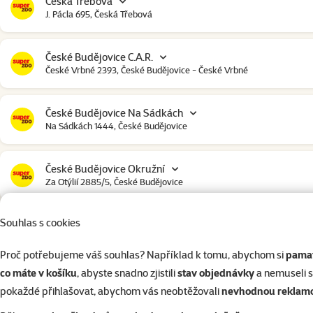
Česká Třebová
J. Pácla 695, Česká Třebová
České Budějovice C.A.R.
České Vrbné 2393, České Budějovice - České Vrbné
České Budějovice Na Sádkách
Na Sádkách 1444, České Budějovice
České Budějovice Okružní
Za Otýlií 2885/5, České Budějovice
Souhlas s cookies
České Budějovice Strakonická
Strakonická 2907, České Budějovice
Proč potřebujeme váš souhlas? Například k tomu, abychom si
pamat
co máte v košíku
, abyste snadno zjistili
stav objednávky
a nemuseli 
Český Krumlov
pokaždé přihlašovat, abychom vás neobtěžovali
nevhodnou reklam
Urbinská 238, Český Krumlov