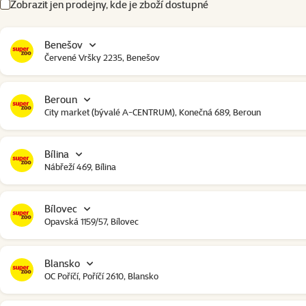
Zobrazit jen prodejny, kde je zboží dostupné
Benešov
Červené Vršky 2235, Benešov
Beroun
City market (bývalé A-CENTRUM), Konečná 689, Beroun
Bílina
Nábřeží 469, Bílina
Bílovec
Opavská 1159/57, Bílovec
Blansko
OC Poříčí, Poříčí 2610, Blansko