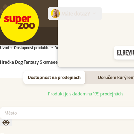
Máte dotaz?
E-sh
Úvod
Dostupnost produktu
Dostupnost produktu
Hračka Dog Fantasy Skinneeez s provazem mýval 35cm
Dostupnost na prodejnách
Doručení kurýre
Dostupnost na prodejnách
Produkt je skladem na 195 prodejnách
Seřadit podle aktuální polohy