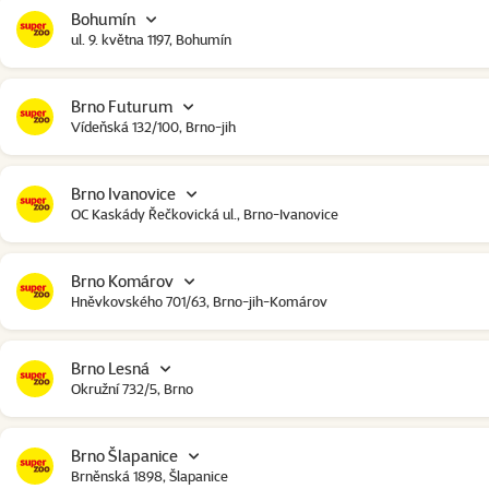
Bohumín
ul. 9. května 1197, Bohumín
Brno Futurum
Vídeňská 132/100, Brno-jih
Brno Ivanovice
OC Kaskády Řečkovická ul., Brno-Ivanovice
Brno Komárov
Hněvkovského 701/63, Brno-jih-Komárov
Brno Lesná
Okružní 732/5, Brno
Brno Šlapanice
Brněnská 1898, Šlapanice