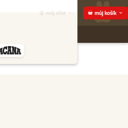
můj
účet
můj
košík
Hledej
háme