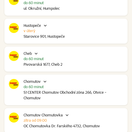
do 60 minut
ul. Okružní, Humpolec
Hustopeče
v úterý
Starovice 901, Hustopeče
Cheb
do 60 minut
Pivovarská 1677, Cheb 2
Chomutov
do 60 minut
S1 CENTER Chomutov Obchodní zóna 266, Otvice -
Chomutov
Chomutov Chomutovka
zítra od 09:00
OC Chomutovka Dr. Farského 4732, Chomutov