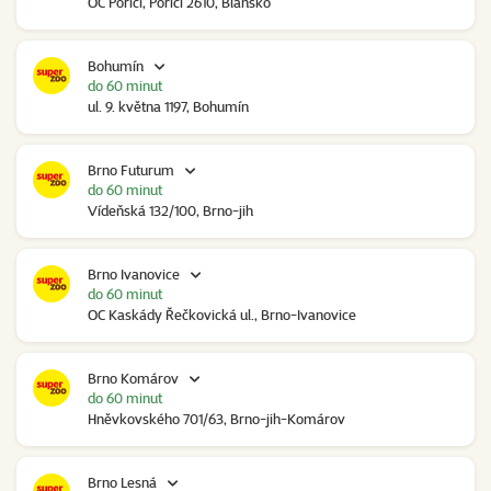
OC Poříčí, Poříčí 2610, Blansko
Bohumín
do 60 minut
ul. 9. května 1197, Bohumín
Brno Futurum
do 60 minut
Vídeňská 132/100, Brno-jih
Brno Ivanovice
do 60 minut
OC Kaskády Řečkovická ul., Brno-Ivanovice
Brno Komárov
do 60 minut
Hněvkovského 701/63, Brno-jih-Komárov
Brno Lesná