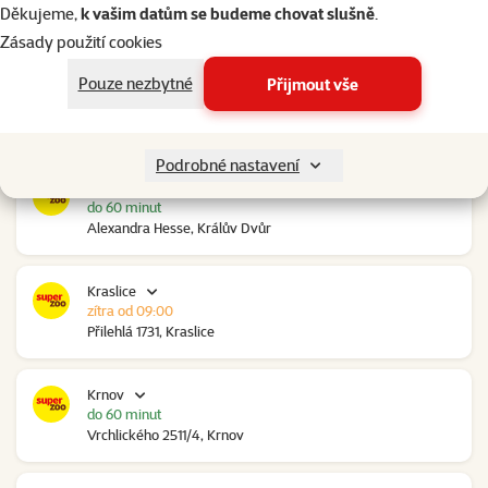
do 60 minut
Děkujeme,
k vašim datům se budeme chovat slušně
.
Ovčáry 304, Ovčáry
Zásady použití cookies
Pouze nezbytné
Přijmout vše
Kozomín
do 60 minut
RP Kozomín č.p. 508, Kozomín
Podrobné nastavení
Králův Dvůr
do 60 minut
Alexandra Hesse, Králův Dvůr
Kraslice
zítra od 09:00
Přilehlá 1731, Kraslice
Krnov
do 60 minut
Vrchlického 2511/4, Krnov