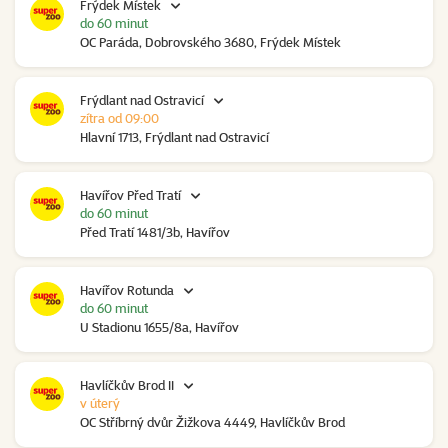
Frýdek Místek
do 60 minut
OC Paráda, Dobrovského 3680, Frýdek Místek
Frýdlant nad Ostravicí
zítra od 09:00
Hlavní 1713, Frýdlant nad Ostravicí
Havířov Před Tratí
do 60 minut
Před Tratí 1481/3b, Havířov
Havířov Rotunda
do 60 minut
U Stadionu 1655/8a, Havířov
Havlíčkův Brod II
v úterý
OC Stříbrný dvůr Žižkova 4449, Havlíčkův Brod