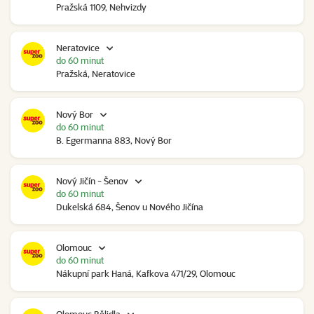
Pražská 1109, Nehvizdy
Neratovice
do 60 minut
Pražská, Neratovice
Nový Bor
do 60 minut
B. Egermanna 883, Nový Bor
Nový Jičín - Šenov
do 60 minut
Dukelská 684, Šenov u Nového Jičína
Olomouc
do 60 minut
Nákupní park Haná, Kafkova 471/29, Olomouc