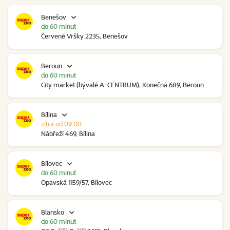
Benešov
do 60 minut
Červené Vršky 2235, Benešov
Beroun
do 60 minut
City market (bývalé A-CENTRUM), Konečná 689, Beroun
Bílina
zítra od 09:00
Nábřeží 469, Bílina
Bílovec
do 60 minut
Opavská 1159/57, Bílovec
Blansko
do 60 minut