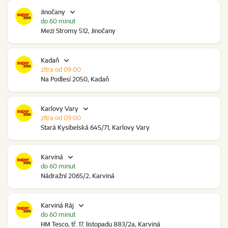
Jinočany
do 60 minut
Mezi Stromy 512, Jinočany
Kadaň
zítra od 09:00
Na Podlesí 2050, Kadaň
Karlovy Vary
zítra od 09:00
Stará Kysibelská 645/71, Karlovy Vary
Karviná
do 60 minut
Nádražní 2065/2, Karviná
Karviná Ráj
do 60 minut
HM Tesco, tř. 17. listopadu 883/2a, Karviná