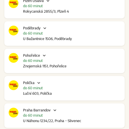
Plzeň Úslava
do 60 minut
Rokycanská 2855/3, Plzeň 4
Poděbrady
do 60 minut
U Bažantnice 1506, Poděbrady
Pohořelice
do 60 minut
Znojemská 1151, Pohořelice
Polička
do 60 minut
Luční 603, Polička
Praha Barrandov
do 60 minut
U Náhonu 1234/22, Praha - Slivenec