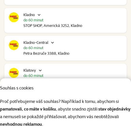
Kladno
do 60 minut
STOP SHOP, Americká 3252, Kladno
Kladno-Central
do 60 minut
Petra Bezruče 3388, Kladno
Klatovy
do 60 minut
NC Škodovka, Domažlická 948, Klatovy
Souhlas s cookies
Kolín
Proč potřebujeme váš souhlas? Například k tomu, abychom si
zítra od 09:00
pamatovali, co máte v košíku
, abyste snadno zjistili
stav objednávky
Polepská 979, Kolín
a nemuseli se pokaždé přihlašovat, abychom vás neobtěžovali
nevhodnou reklamou
.
Kolín Ovčáry