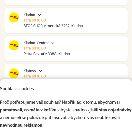
Kladno
zítra od 10:00
STOP SHOP, Americká 3252, Kladno
Kladno-Central
zítra od 10:00
Petra Bezruče 3388, Kladno
Klatovy
zítra od 10:00
NC Škodovka, Domažlická 948, Klatovy
Souhlas s cookies
Kolín
Proč potřebujeme váš souhlas? Například k tomu, abychom si
zítra od 09:00
pamatovali, co máte v košíku
, abyste snadno zjistili
stav objednávky
Polepská 979, Kolín
a nemuseli se pokaždé přihlašovat, abychom vás neobtěžovali
nevhodnou reklamou
.
Kolín Ovčáry