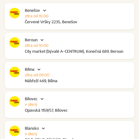
Benešov
zítra od 10:00
Červené Vršky 2235, Benešov
Beroun
zítra od 10:00
City market (bývalé A-CENTRUM), Konečná 689, Beroun
Bílina
zítra od 09:00
Nábřeží 469, Bílina
Bílovec
v úterý
Opavská 1159/57, Bílovec
Blansko
v úterý