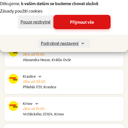
zítra od 10:00
Děkujeme,
k vašim datům se budeme chovat slušně
.
Ovčáry 304, Ovčáry
Zásady použití cookies
Pouze nezbytné
Přijmout vše
Kozomín
zítra od 10:00
RP Kozomín č.p. 508, Kozomín
Podrobné nastavení
Králův Dvůr
zítra od 10:00
Alexandra Hesse, Králův Dvůr
Kraslice
zítra od 09:00
Přilehlá 1731, Kraslice
Krnov
zítra od 10:00
Vrchlického 2511/4, Krnov