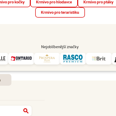
ivo pro kočky
Krmivo pro hlodavce
Krmivo pro ptáky
📱 Stáhněte si novou aplikaci Super zoo.
Více informací
Krmivo pro teraristiku
op
Akce a slevy
Prodejny
Služby
Poradna
Pomá
206
Nejoblíbenější značky
Dostupnost a doručení
m
Najít