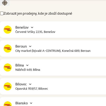
Seřadit podle aktuální polohy
Zobrazit jen prodejny, kde je zboží dostupné
Benešov
Červené Vršky 2235, Benešov
Beroun
City market (bývalé A-CENTRUM), Konečná 689, Beroun
Bílina
Nábřeží 469, Bílina
Bílovec
Opavská 1159/57, Bílovec
Blansko