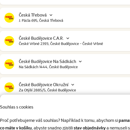
Česká Třebová
J. Pácla 695, Česká Třebová
České Budějovice C.A.R.
České Vrbné 2393, České Budějovice - České Vrbné
České Budějovice Na Sádkách
Na Sádkách 1444, České Budějovice
České Budějovice Okružní
Za Otýlií 2885/5, České Budějovice
Souhlas s cookies
České Budějovice Strakonická
Strakonická 2907, České Budějovice
Proč potřebujeme váš souhlas? Například k tomu, abychom si
pamat
co máte v košíku
, abyste snadno zjistili
stav objednávky
a nemuseli 