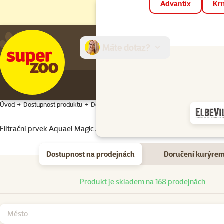
Advantix
Krm
Máte dotaz?
E-sh
Úvod
Dostupnost produktu
Dostupnost produktu
Filtrační prvek Aquael Magic Algae Stop
Dostupnost na prodejnách
Doručení kurýre
Dostupnost na prodejnách
Produkt je skladem na 168 prodejnách