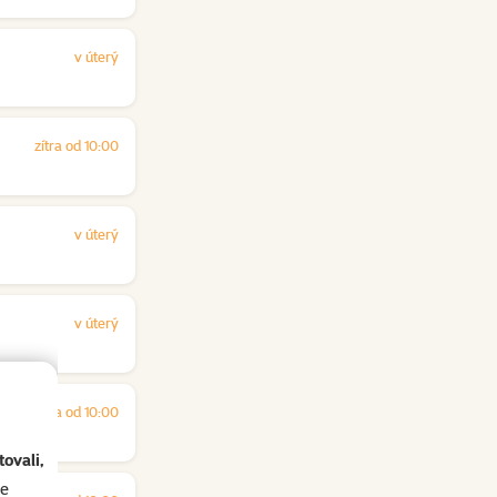
v úterý
zítra od 10:00
v úterý
v úterý
zítra od 10:00
ovali,
se