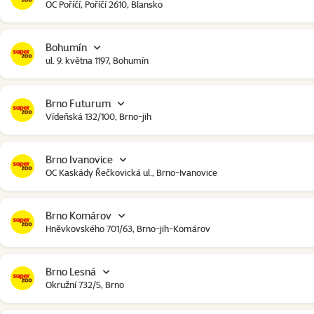
OC Poříčí, Poříčí 2610, Blansko
Bohumín
ul. 9. května 1197, Bohumín
Brno Futurum
Vídeňská 132/100, Brno-jih
Brno Ivanovice
OC Kaskády Řečkovická ul., Brno-Ivanovice
Brno Komárov
Hněvkovského 701/63, Brno-jih-Komárov
Brno Lesná
Okružní 732/5, Brno