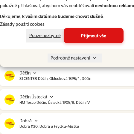
Český Krumlov
pokaždé přihlašovat, abychom vás neobtěžovali
nevhodnou reklam
Urbinská 238, Český Krumlov
Děkujeme,
k vašim datům se budeme chovat slušně
.
Zásady použití cookies
Čestlice
Čestlice komerční zóna, U Makra 123, Čestlice
Pouze nezbytné
Přijmout vše
Dačice
Toužínská 199, Dačice
Podrobné nastavení
Děčín
S1 CENTER Děčín, Oblouková 1395/4, Děčín
Děčín Ústecká
HM Tesco Děčín, Ústecká 1905/8, Děčín IV
Dobrá
Dobrá 1130, Dobrá u Frýdku-Místku