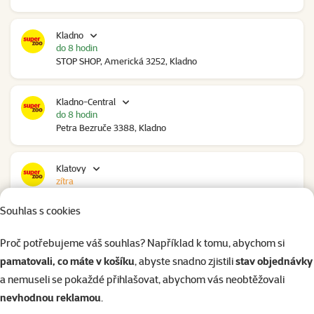
Kladno
do 8 hodin
STOP SHOP, Americká 3252, Kladno
Kladno-Central
do 8 hodin
Petra Bezruče 3388, Kladno
Klatovy
zítra
NC Škodovka, Domažlická 948, Klatovy
Souhlas s cookies
Kolín
Proč potřebujeme váš souhlas? Například k tomu, abychom si
zítra
pamatovali, co máte v košíku
, abyste snadno zjistili
stav objednávky
Polepská 979, Kolín
a nemuseli se pokaždé přihlašovat, abychom vás neobtěžovali
nevhodnou reklamou
.
Kolín Ovčáry