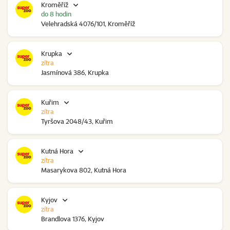
Kroměříž
do 8 hodin
Velehradská 4076/101, Kroměříž
Krupka
zítra
Jasmínová 386, Krupka
Kuřim
zítra
Tyršova 2048/43, Kuřim
Kutná Hora
zítra
Masarykova 802, Kutná Hora
Kyjov
zítra
Brandlova 1376, Kyjov