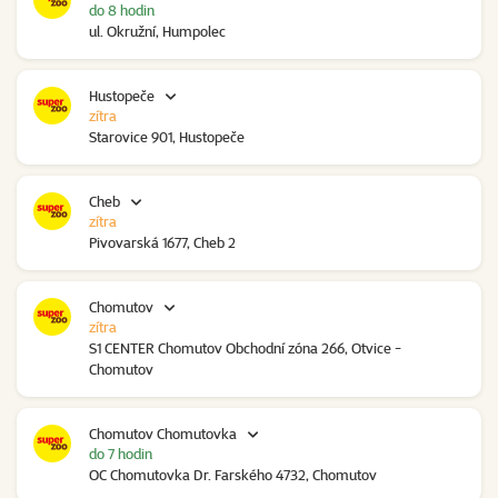
do 8 hodin
ul. Okružní, Humpolec
Hustopeče
zítra
Starovice 901, Hustopeče
Cheb
zítra
Pivovarská 1677, Cheb 2
Chomutov
zítra
S1 CENTER Chomutov Obchodní zóna 266, Otvice -
Chomutov
Chomutov Chomutovka
do 7 hodin
OC Chomutovka Dr. Farského 4732, Chomutov