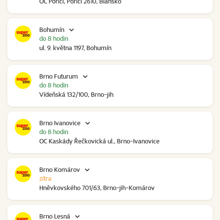
OC Poříčí, Poříčí 2610, Blansko
Bohumín
do 8 hodin
ul. 9. května 1197, Bohumín
Brno Futurum
do 8 hodin
Vídeňská 132/100, Brno-jih
Brno Ivanovice
do 8 hodin
OC Kaskády Řečkovická ul., Brno-Ivanovice
Brno Komárov
zítra
Hněvkovského 701/63, Brno-jih-Komárov
Brno Lesná