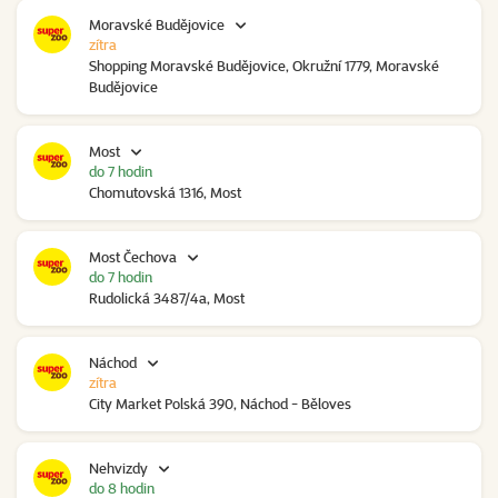
Moravské Budějovice
zítra
Shopping Moravské Budějovice, Okružní 1779, Moravské
Budějovice
Most
do 7 hodin
Chomutovská 1316, Most
Most Čechova
do 7 hodin
Rudolická 3487/4a, Most
Náchod
zítra
City Market Polská 390, Náchod - Běloves
Nehvizdy
do 8 hodin