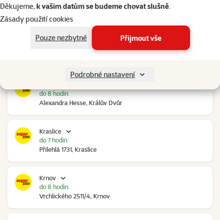
do 8 hodin
Děkujeme,
k vašim datům se budeme chovat slušně
.
Ovčáry 304, Ovčáry
Zásady použití cookies
Pouze nezbytné
Přijmout vše
Kozomín
do 8 hodin
RP Kozomín č.p. 508, Kozomín
Podrobné nastavení
Králův Dvůr
do 8 hodin
Alexandra Hesse, Králův Dvůr
Kraslice
do 7 hodin
Přilehlá 1731, Kraslice
Krnov
do 8 hodin
Vrchlického 2511/4, Krnov