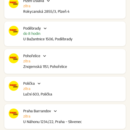
Plzeň Úslava
zítra
Rokycanská 2855/3, Plzeň 4
Poděbrady
do 8 hodin
U Bažantnice 1506, Poděbrady
Pohořelice
zítra
Znojemská 1151, Pohořelice
Polička
zítra
Luční 603, Polička
Praha Barrandov
zítra
U Náhonu 1234/22, Praha - Slivenec