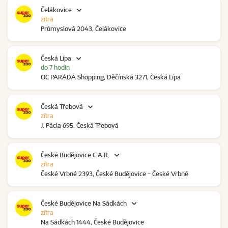
Čelákovice
zítra
Průmyslová 2043, Čelákovice
Česká Lípa
do 7 hodin
OC PARÁDA Shopping, Děčínská 3271, Česká Lípa
Česká Třebová
zítra
J. Pácla 695, Česká Třebová
České Budějovice C.A.R.
zítra
České Vrbné 2393, České Budějovice - České Vrbné
České Budějovice Na Sádkách
zítra
Na Sádkách 1444, České Budějovice