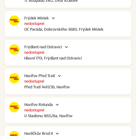
17. listopadu 3142, Dvůr Králové
Frýdek Místek
nedostupné
OC Paráda, Dobrovského 3680, Frýdek Místek
Frýdlant nad Ostravicí
nedostupné
Hlavní 1713, Frýdlant nad Ostravicí
Havířov Před Tratí
nedostupné
Před Tratí 1481/3b, Havířov
Havířov Rotunda
nedostupné
U Stadionu 1655/8a, Havířov
Havlíčkův Brod II