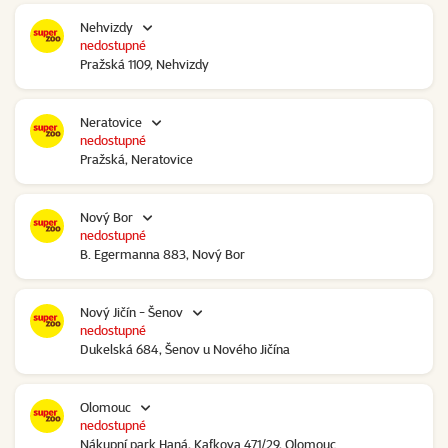
Nehvizdy
nedostupné
Pražská 1109, Nehvizdy
Neratovice
nedostupné
Pražská, Neratovice
Nový Bor
nedostupné
B. Egermanna 883, Nový Bor
Nový Jičín - Šenov
nedostupné
Dukelská 684, Šenov u Nového Jičína
Olomouc
nedostupné
Nákupní park Haná, Kafkova 471/29, Olomouc