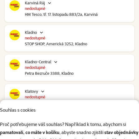
Karviná Ráj
nedostupné
HM Tesco, tř. 17. listopadu 883/2a, Karviná
Kladno
nedostupné
STOP SHOP, Americká 3252, Kladno
Kladno-Central
nedostupné
Petra Bezruče 3388, Kladno
Klatovy
nedostupné
NC Škodovka, Domažlická 948, Klatovy
Souhlas s cookies
Kolín
Proč potřebujeme váš souhlas? Například k tomu, abychom si
nedostupné
pamatovali, co máte v košíku
, abyste snadno zjistili
stav objednávky
Polepská 979, Kolín