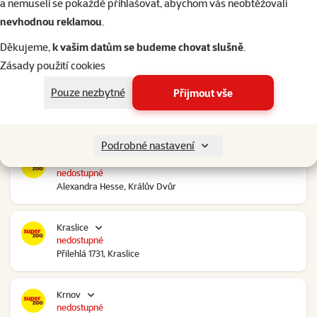
a nemuseli se pokaždé přihlašovat, abychom vás neobtěžovali
nevhodnou reklamou
.
Kolín Ovčáry
nedostupné
Děkujeme,
k vašim datům se budeme chovat slušně
.
Ovčáry 304, Ovčáry
Zásady použití cookies
Pouze nezbytné
Přijmout vše
Kozomín
nedostupné
RP Kozomín č.p. 508, Kozomín
Podrobné nastavení
Králův Dvůr
nedostupné
Alexandra Hesse, Králův Dvůr
Kraslice
nedostupné
Přilehlá 1731, Kraslice
Krnov
nedostupné