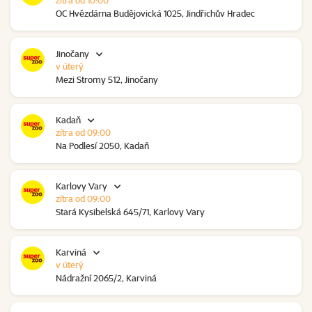
zítra od 10:00
OC Hvězdárna Budějovická 1025, Jindřichův Hradec
Jinočany
v úterý
Mezi Stromy 512, Jinočany
Kadaň
zítra od 09:00
Na Podlesí 2050, Kadaň
Karlovy Vary
zítra od 09:00
Stará Kysibelská 645/71, Karlovy Vary
Karviná
v úterý
Nádražní 2065/2, Karviná