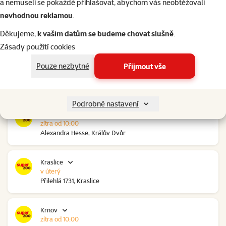
a nemuseli se pokaždé přihlašovat, abychom vás neobtěžovali
nevhodnou reklamou
.
Kolín Ovčáry
zítra od 10:00
Děkujeme,
k vašim datům se budeme chovat slušně
.
Ovčáry 304, Ovčáry
Zásady použití cookies
Pouze nezbytné
Přijmout vše
Kozomín
zítra od 10:00
RP Kozomín č.p. 508, Kozomín
Podrobné nastavení
Králův Dvůr
zítra od 10:00
Alexandra Hesse, Králův Dvůr
Kraslice
v úterý
Přilehlá 1731, Kraslice
Krnov
zítra od 10:00