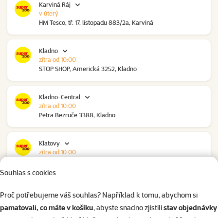
Karviná Ráj
v úterý
HM Tesco, tř. 17. listopadu 883/2a, Karviná
Kladno
zítra od 10:00
STOP SHOP, Americká 3252, Kladno
Kladno-Central
zítra od 10:00
Petra Bezruče 3388, Kladno
Klatovy
zítra od 10:00
NC Škodovka, Domažlická 948, Klatovy
Souhlas s cookies
Kolín
Proč potřebujeme váš souhlas? Například k tomu, abychom si
v úterý
pamatovali, co máte v košíku
, abyste snadno zjistili
stav objednávky
Polepská 979, Kolín