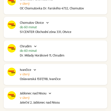
v úterý
OC Chomutovka Dr. Farského 4732, Chomutov
Chomutov Otvice
do 60 minut
S1 CENTER Obchodní zóna 331, Otvice
Chrudim
do 60 minut
Dr. Milady Horákové 11, Chrudim
Ivančice
v úterý
Oslavanská 1597/118, Ivančice
Jablonec nad Nisou
v úterý
Jateční 2, Jablonec nad Nisou