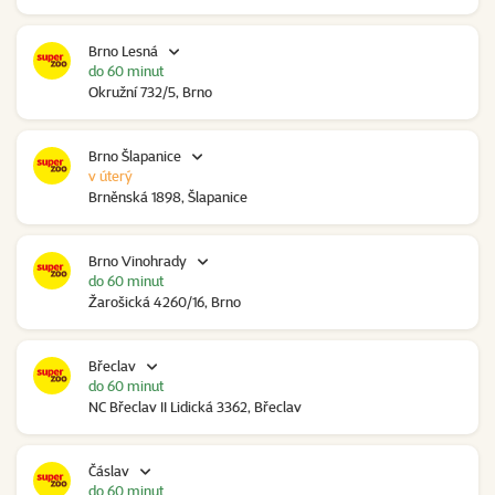
Brno Lesná
do 60 minut
Okružní 732/5, Brno
Brno Šlapanice
v úterý
Brněnská 1898, Šlapanice
Brno Vinohrady
do 60 minut
Žarošická 4260/16, Brno
Břeclav
do 60 minut
NC Břeclav II Lidická 3362, Břeclav
Čáslav
do 60 minut