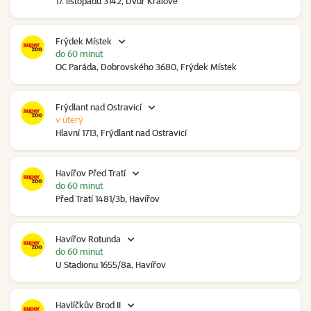
17. listopadu 3142, Dvůr Králové
Frýdek Místek
do 60 minut
OC Paráda, Dobrovského 3680, Frýdek Místek
Frýdlant nad Ostravicí
v úterý
Hlavní 1713, Frýdlant nad Ostravicí
Havířov Před Tratí
do 60 minut
Před Tratí 1481/3b, Havířov
Havířov Rotunda
do 60 minut
U Stadionu 1655/8a, Havířov
Havlíčkův Brod II