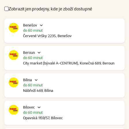
Zobrazit jen prodejny, kde je zboží dostupné
Benešov
do 60 minut
Červené Vršky 2235, Benešov
Beroun
do 60 minut
City market (bývalé A-CENTRUM), Konečná 689, Beroun
Bílina
do 60 minut
Nábřeží 469, Bílina
Bílovec
do 60 minut
Opavská 1159/57, Bílovec