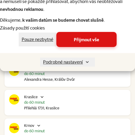
a nemuseli se pokaždé přihlašovat, abychom vás neobtěžovali
nevhodnou reklamou
.
Kolín Ovčáry
do 60 minut
Děkujeme,
k vašim datům se budeme chovat slušně
.
Ovčáry 304, Ovčáry
Zásady použití cookies
Pouze nezbytné
Přijmout vše
Kozomín
do 60 minut
RP Kozomín č.p. 508, Kozomín
Podrobné nastavení
Králův Dvůr
do 60 minut
Alexandra Hesse, Králův Dvůr
Kraslice
do 60 minut
Přilehlá 1731, Kraslice
Krnov
do 60 minut