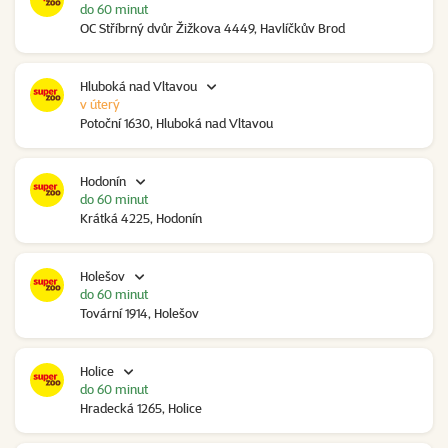
do 60 minut
OC Stříbrný dvůr Žižkova 4449, Havlíčkův Brod
Hluboká nad Vltavou
v úterý
Potoční 1630, Hluboká nad Vltavou
Hodonín
do 60 minut
Krátká 4225, Hodonín
Holešov
do 60 minut
Tovární 1914, Holešov
Holice
do 60 minut
Hradecká 1265, Holice