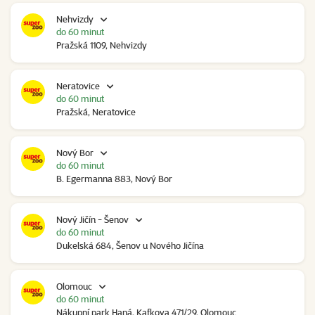
Nehvizdy
do 60 minut
Pražská 1109, Nehvizdy
Neratovice
do 60 minut
Pražská, Neratovice
Nový Bor
do 60 minut
B. Egermanna 883, Nový Bor
Nový Jičín - Šenov
do 60 minut
Dukelská 684, Šenov u Nového Jičína
Olomouc
do 60 minut
Nákupní park Haná, Kafkova 471/29, Olomouc