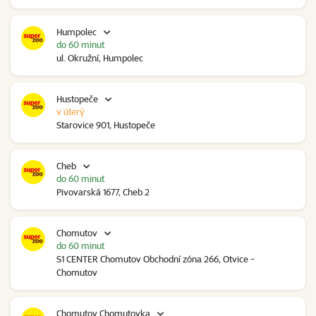
Humpolec
do 60 minut
ul. Okružní, Humpolec
Hustopeče
v úterý
Starovice 901, Hustopeče
Cheb
do 60 minut
Pivovarská 1677, Cheb 2
Chomutov
do 60 minut
S1 CENTER Chomutov Obchodní zóna 266, Otvice -
Chomutov
Chomutov Chomutovka