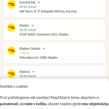
Karviná Ráj
do 60 minut
HM Tesco, tř. 17. listopadu 883/2a, Karviná
Kladno
do 60 minut
STOP SHOP, Americká 3252, Kladno
Kladno-Central
v úterý
Petra Bezruče 3388, Kladno
Klatovy
do 60 minut
NC Škodovka, Domažlická 948, Klatovy
Souhlas s cookies
Kolín
Proč potřebujeme váš souhlas? Například k tomu, abychom si
do 60 minut
pamatovali, co máte v košíku
, abyste snadno zjistili
stav objednávky
Polepská 979, Kolín