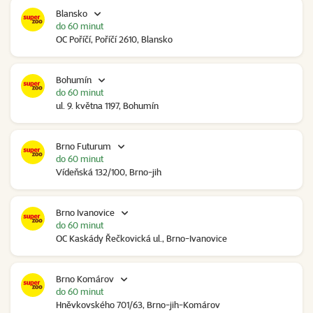
Blansko
do 60 minut
OC Poříčí, Poříčí 2610, Blansko
Bohumín
do 60 minut
ul. 9. května 1197, Bohumín
Brno Futurum
do 60 minut
Vídeňská 132/100, Brno-jih
Brno Ivanovice
do 60 minut
OC Kaskády Řečkovická ul., Brno-Ivanovice
Brno Komárov
do 60 minut
Hněvkovského 701/63, Brno-jih-Komárov