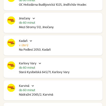
do 60 minut
OC Hvězdárna Budějovická 1025, Jindřichův Hradec
Jinočany
do 60 minut
Mezi Stromy 512, Jinočany
Kadaň
v úterý
Na Podlesí 2050, Kadaň
Karlovy Vary
do 60 minut
Stará Kysibelská 645/71, Karlovy Vary
Karviná
do 60 minut
Nádražní 2065/2, Karviná