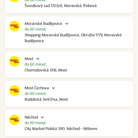
Švestkový sad 1703/6, Moravská Třebová
Moravské Budějovice
do 60 minut
Shopping Moravské Budějovice, Okružní 1779, Moravské
Budějovice
Most
do 60 minut
Chomutovská 1316, Most
Most Čechova
do 60 minut
Rudolická 3487/4a, Most
Náchod
do 60 minut
City Market Polská 390, Náchod - Běloves