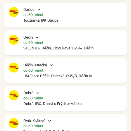
Dačice
do 60 minut
Toužínská 199, Dačice
Děčín
do 60 minut
S1 CENTER Děčín, Oblouková 1395/4, Děčín
Děčín Ústecká
do 60 minut
HM Tesco Děčín, Ústecká 1905/8, Děčín IV
Dobrá
do 60 minut
Dobrá 1130, Dobrá u Frýdku-Místku
Dvůr Králové
do 60 minut