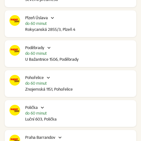
Plzeň Úslava
do 60 minut
Rokycanská 2855/3, Plzeň 4
Poděbrady
do 60 minut
U Bažantnice 1506, Poděbrady
Pohořelice
do 60 minut
Znojemská 1151, Pohořelice
Polička
do 60 minut
Luční 603, Polička
Praha Barrandov