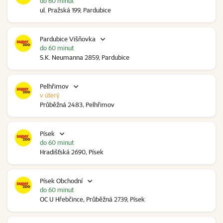
do 60 minut
ul. Pražská 199, Pardubice
Pardubice Višňovka
do 60 minut
S.K. Neumanna 2859, Pardubice
Pelhřimov
v úterý
Průběžná 2483, Pelhřimov
Písek
do 60 minut
Hradišťská 2690, Písek
Písek Obchodní
do 60 minut
OC U Hřebčince, Průběžná 2739, Písek