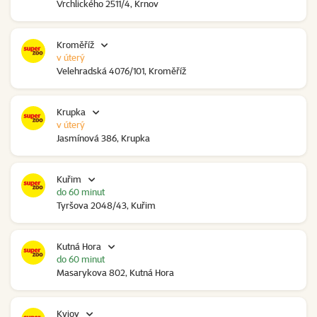
Vrchlického 2511/4, Krnov
Kroměříž
v úterý
Velehradská 4076/101, Kroměříž
Krupka
v úterý
Jasmínová 386, Krupka
Kuřim
do 60 minut
Tyršova 2048/43, Kuřim
Kutná Hora
do 60 minut
Masarykova 802, Kutná Hora
Kyjov