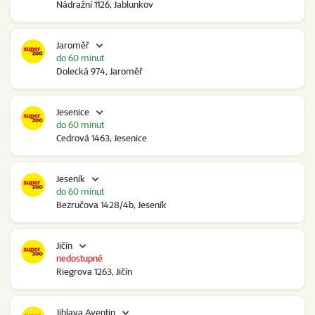
Nádražní 1126, Jablunkov
Jaroměř
do 60 minut
Dolecká 974, Jaroměř
Jesenice
do 60 minut
Cedrová 1463, Jesenice
Jeseník
do 60 minut
Bezručova 1428/4b, Jeseník
Jičín
nedostupné
Riegrova 1263, Jičín
Jihlava Aventin