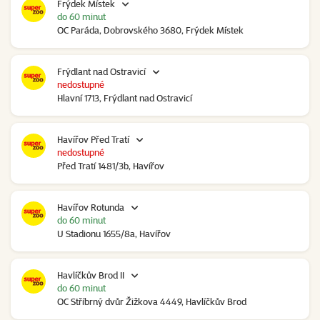
Frýdek Místek
do 60 minut
OC Paráda, Dobrovského 3680, Frýdek Místek
Frýdlant nad Ostravicí
nedostupné
Hlavní 1713, Frýdlant nad Ostravicí
Havířov Před Tratí
nedostupné
Před Tratí 1481/3b, Havířov
Havířov Rotunda
do 60 minut
U Stadionu 1655/8a, Havířov
Havlíčkův Brod II
do 60 minut
OC Stříbrný dvůr Žižkova 4449, Havlíčkův Brod