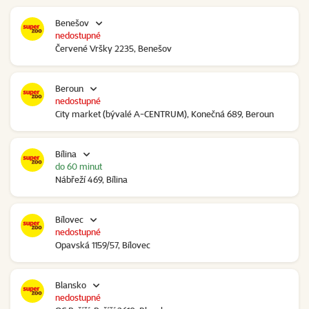
Benešov
nedostupné
Červené Vršky 2235, Benešov
Beroun
nedostupné
City market (bývalé A-CENTRUM), Konečná 689, Beroun
Bílina
do 60 minut
Nábřeží 469, Bílina
Bílovec
nedostupné
Opavská 1159/57, Bílovec
Blansko
nedostupné