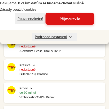
nedostupné
Děkujeme,
k vašim datům se budeme chovat slušně
.
Ovčáry 304, Ovčáry
Zásady použití cookies
Pouze nezbytné
Přijmout vše
Kozomín
do 60 minut
RP Kozomín č.p. 508, Kozomín
Podrobné nastavení
Králův Dvůr
nedostupné
Alexandra Hesse, Králův Dvůr
Kraslice
nedostupné
Přilehlá 1731, Kraslice
Krnov
do 60 minut
Vrchlického 2511/4, Krnov