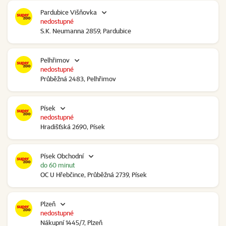
Pardubice Višňovka
nedostupné
S.K. Neumanna 2859, Pardubice
Pelhřimov
nedostupné
Průběžná 2483, Pelhřimov
Písek
nedostupné
Hradišťská 2690, Písek
Písek Obchodní
do 60 minut
OC U Hřebčince, Průběžná 2739, Písek
Plzeň
nedostupné
Nákupní 1445/7, Plzeň