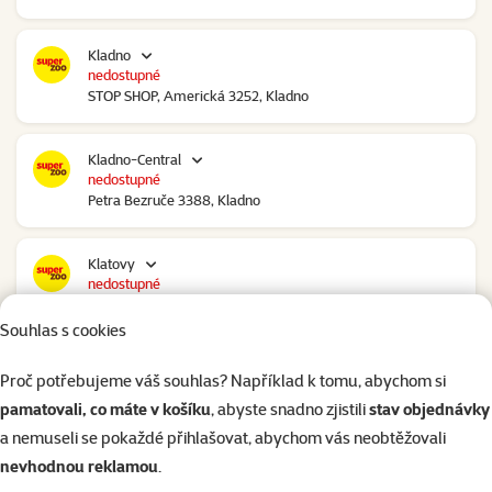
Kladno
nedostupné
STOP SHOP, Americká 3252, Kladno
Kladno-Central
nedostupné
Petra Bezruče 3388, Kladno
Klatovy
nedostupné
NC Škodovka, Domažlická 948, Klatovy
Souhlas s cookies
Kolín
Proč potřebujeme váš souhlas? Například k tomu, abychom si
nedostupné
pamatovali, co máte v košíku
, abyste snadno zjistili
stav objednávky
Polepská 979, Kolín
a nemuseli se pokaždé přihlašovat, abychom vás neobtěžovali
nevhodnou reklamou
.
Kolín Ovčáry