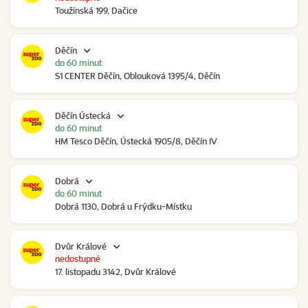
Toužínská 199, Dačice
Děčín
do 60 minut
S1 CENTER Děčín, Oblouková 1395/4, Děčín
Děčín Ústecká
do 60 minut
HM Tesco Děčín, Ústecká 1905/8, Děčín IV
Dobrá
do 60 minut
Dobrá 1130, Dobrá u Frýdku-Místku
Dvůr Králové
nedostupné
17. listopadu 3142, Dvůr Králové