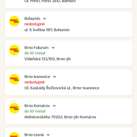
OC Poříčí, Poříčí 2610, Blansko
Bohumín
nedostupné
ul. 9. května 1197, Bohumín
Brno Futurum
do 60 minut
Vídeňská 132/100, Brno-jih
Brno Ivanovice
nedostupné
OC Kaskády Řečkovická ul., Brno-Ivanovice
Brno Komárov
do 60 minut
Hněvkovského 701/63, Brno-jih-Komárov
Brno Lesná